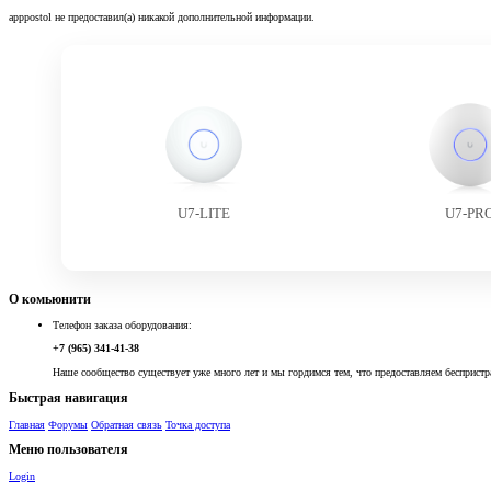
apppostol не предоставил(а) никакой дополнительной информации.
U7-LITE
U7-PR
О комьюнити
Телефон заказа оборудования:
+7 (965) 341-41-38
Наше сообщество существует уже много лет и мы гордимся тем, что предоставляем беспристр
Быстрая навигация
Главная
Форумы
Обратная связь
Точка доступа
Меню пользователя
Login