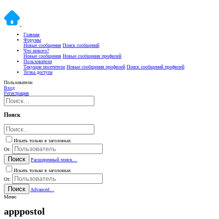
Главная
Форумы
Новые сообщения
Поиск сообщений
Что нового?
Новые сообщения
Новые сообщения профилей
Пользователи
Текущие посетители
Новые сообщения профилей
Поиск сообщений профилей
Точка доступа
Пользователи
Вход
Регистрация
Поиск
Искать только в заголовках
От:
Поиск
Расширенный поиск…
Искать только в заголовках
От:
Поиск
Advanced…
Меню
apppostol