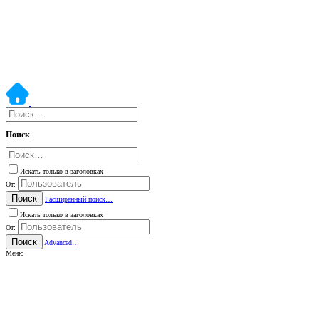
Поиск
Искать только в заголовках
От:
Поиск
Расширенный поиск…
Искать только в заголовках
От:
Поиск
Advanced…
Меню