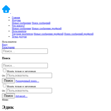
Главная
Форумы
Новые сообщения
Поиск сообщений
Что нового?
Новые сообщения
Новые сообщения профилей
Пользователи
Текущие посетители
Новые сообщения профилей
Поиск сообщений профилей
Точка доступа
Пользователи
Вход
Регистрация
Поиск
Искать только в заголовках
От:
Поиск
Расширенный поиск…
Искать только в заголовках
От:
Поиск
Advanced…
Меню
Эдик