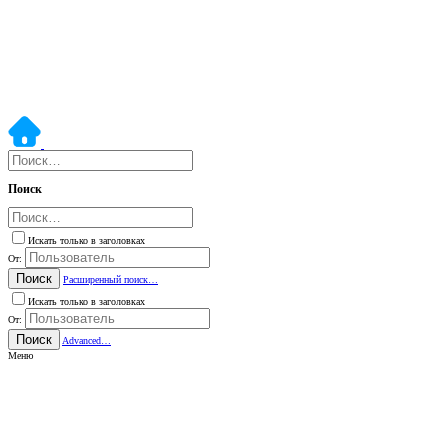
Поиск
Искать только в заголовках
От:
Поиск
Расширенный поиск…
Искать только в заголовках
От:
Поиск
Advanced…
Меню