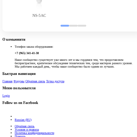
NS-5AC
О комьюнити
Телефон заказа оборудования:
+7 (965) 341-41-38
Наше сообщество существует уже много лет и мы гордимся тем, что предоставляем
беспристрастное, критическое обсуждение технических тем, среди мастеров разного уровня.
Мы работаем каждый день, чтобы наше сообщество было одним из лучших.
Быстрая навигация
Главная
Форумы
Обратная связь
Точка доступа
Меню пользователя
Login
Follow us on Facebook
Russian (RU)
Обратная связь
Условия и правила
Политика конфиденциальности
Помощь