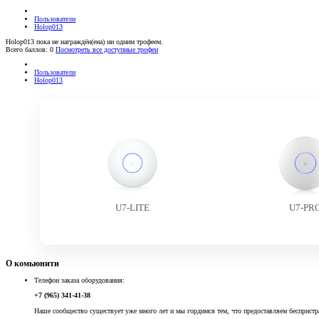
Пользователи
Holop013
Holop013 пока не награждён(ена) ни одним трофеем.
Всего баллов: 0
Посмотреть все доступные трофеи
Пользователи
Holop013
U7-LITE
U7-PR
О комьюнити
Телефон заказа оборудования:
+7 (965) 341-41-38
Наше сообщество существует уже много лет и мы гордимся тем, что предоставляем беспристр