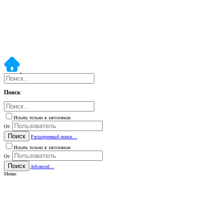
Поиск
Искать только в заголовках
От:
Поиск
Расширенный поиск…
Искать только в заголовках
От:
Поиск
Advanced…
Меню