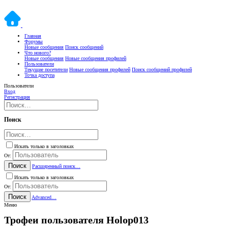
Главная
Форумы
Новые сообщения
Поиск сообщений
Что нового?
Новые сообщения
Новые сообщения профилей
Пользователи
Текущие посетители
Новые сообщения профилей
Поиск сообщений профилей
Точка доступа
Пользователи
Вход
Регистрация
Поиск
Искать только в заголовках
От:
Поиск
Расширенный поиск…
Искать только в заголовках
От:
Поиск
Advanced…
Меню
Трофеи пользователя Holop013