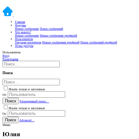
Главная
Форумы
Новые сообщения
Поиск сообщений
Что нового?
Новые сообщения
Новые сообщения профилей
Пользователи
Текущие посетители
Новые сообщения профилей
Поиск сообщений профилей
Точка доступа
Пользователи
Вход
Регистрация
Поиск
Искать только в заголовках
От:
Поиск
Расширенный поиск…
Искать только в заголовках
От:
Поиск
Advanced…
Меню
Юлия