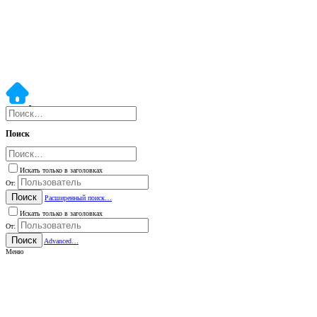
Поиск
Искать только в заголовках
От:
Поиск
Расширенный поиск…
Искать только в заголовках
От:
Поиск
Advanced…
Меню