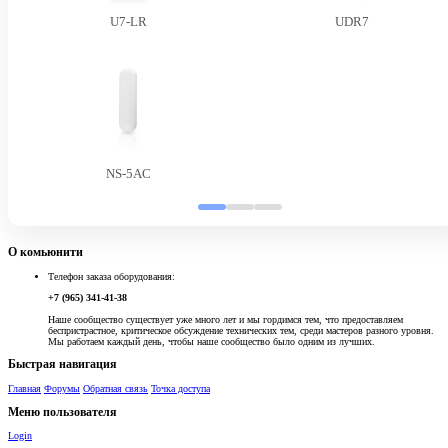
U7-LR
UDR7
NS-5AC
О комьюнити
Телефон заказа оборудования:
+7 (965) 341-41-38
Наше сообщество существует уже много лет и мы гордимся тем, что предоставляем
беспристрастное, критическое обсуждение технических тем, среди мастеров разного уровня.
Мы работаем каждый день, чтобы наше сообщество было одним из лучших.
Быстрая навигация
Главная
Форумы
Обратная связь
Точка доступа
Меню пользователя
Login