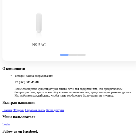
NS-5AC
О комьюнити
Телефон заказа оборудования:
+7 (965) 341-41-38
Наше сообщество существует уже много лет и мы гордимся тем, что предоставляем
беспристрастное, критическое обсуждение технических тем, среди мастеров разного уровня.
Мы работаем каждый день, чтобы наше сообщество было одним из лучших.
Быстрая навигация
Главная
Форумы
Обратная связь
Точка доступа
Меню пользователя
Login
Follow us on Facebook