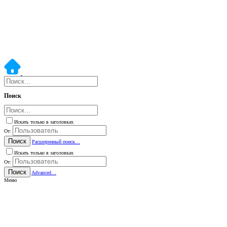
Поиск
Искать только в заголовках
От:
Поиск
Расширенный поиск…
Искать только в заголовках
От:
Поиск
Advanced…
Меню