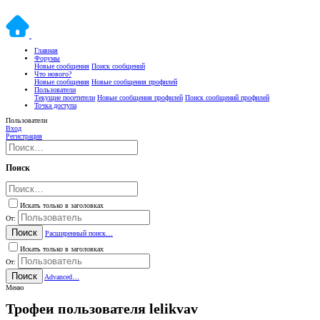
Главная
Форумы
Новые сообщения
Поиск сообщений
Что нового?
Новые сообщения
Новые сообщения профилей
Пользователи
Текущие посетители
Новые сообщения профилей
Поиск сообщений профилей
Точка доступа
Пользователи
Вход
Регистрация
Поиск
Искать только в заголовках
От:
Поиск
Расширенный поиск…
Искать только в заголовках
От:
Поиск
Advanced…
Меню
Трофеи пользователя lelikvav