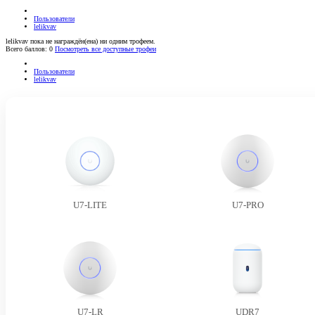
Пользователи
lelikvav
lelikvav пока не награждён(ена) ни одним трофеем.
Всего баллов: 0
Посмотреть все доступные трофеи
Пользователи
lelikvav
U7-LITE
U7-PRO
U7-LR
UDR7