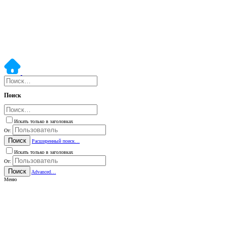
Поиск
Искать только в заголовках
От:
Поиск
Расширенный поиск…
Искать только в заголовках
От:
Поиск
Advanced…
Меню