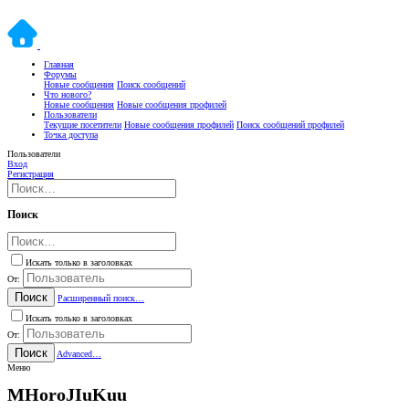
Главная
Форумы
Новые сообщения
Поиск сообщений
Что нового?
Новые сообщения
Новые сообщения профилей
Пользователи
Текущие посетители
Новые сообщения профилей
Поиск сообщений профилей
Точка доступа
Пользователи
Вход
Регистрация
Поиск
Искать только в заголовках
От:
Поиск
Расширенный поиск…
Искать только в заголовках
От:
Поиск
Advanced…
Меню
MHoroJIuKuu