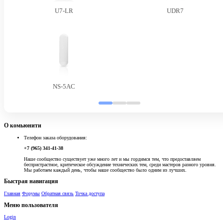
U7-LR
UDR7
NS-5AC
О комьюнити
Телефон заказа оборудования:
+7 (965) 341-41-38
Наше сообщество существует уже много лет и мы гордимся тем, что предоставляем
беспристрастное, критическое обсуждение технических тем, среди мастеров разного уровня.
Мы работаем каждый день, чтобы наше сообщество было одним из лучших.
Быстрая навигация
Главная
Форумы
Обратная связь
Точка доступа
Меню пользователя
Login