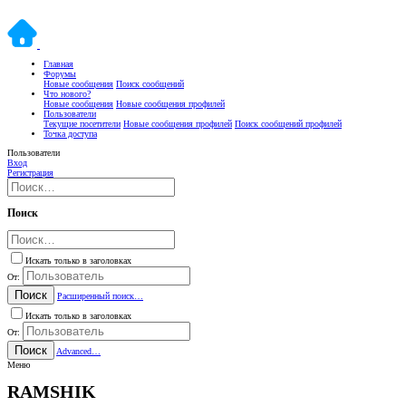
Главная
Форумы
Новые сообщения
Поиск сообщений
Что нового?
Новые сообщения
Новые сообщения профилей
Пользователи
Текущие посетители
Новые сообщения профилей
Поиск сообщений профилей
Точка доступа
Пользователи
Вход
Регистрация
Поиск
Искать только в заголовках
От:
Поиск
Расширенный поиск…
Искать только в заголовках
От:
Поиск
Advanced…
Меню
RAMSHIK