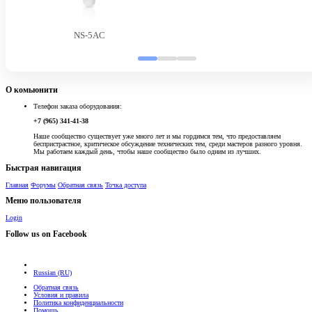
NS-5AC
О комьюнити
Телефон заказа оборудования:
+7 (965) 341-41-38
Наше сообщество существует уже много лет и мы гордимся тем, что предоставляем
беспристрастное, критическое обсуждение технических тем, среди мастеров разного уровня.
Мы работаем каждый день, чтобы наше сообщество было одним из лучших.
Быстрая навигация
Главная
Форумы
Обратная связь
Точка доступа
Меню пользователя
Login
Follow us on Facebook
Russian (RU)
Обратная связь
Условия и правила
Политика конфиденциальности
Помощь