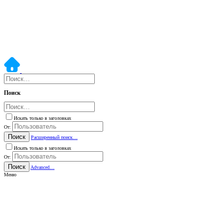
Поиск
Искать только в заголовках
От:
Поиск
Расширенный поиск…
Искать только в заголовках
От:
Поиск
Advanced…
Меню