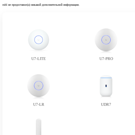
rubl не предоставил(а) никакой дополнительной информации.
U7-LITE
U7-PRO
U7-LR
UDR7