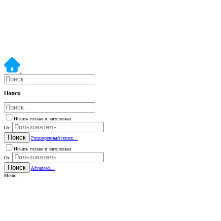
Поиск
Искать только в заголовках
От:
Поиск
Расширенный поиск…
Искать только в заголовках
От:
Поиск
Advanced…
Меню