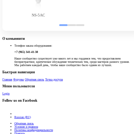
NS-5AC
О комьюнити
Телефон заказа оборудования:
+7 (965) 341-41-38
Наше сообщество существует уже много лет и мы гордимся тем, что предоставляем
беспристрастное, критическое обсуждение технических тем, среди мастеров разного уровня.
Мы работаем каждый день, чтобы наше сообщество было одним из лучших.
Быстрая навигация
Главная
Форумы
Обратная связь
Точка доступа
Меню пользователя
Login
Follow us on Facebook
Russian (RU)
Обратная связь
Условия и правила
Политика конфиденциальности
Помощь