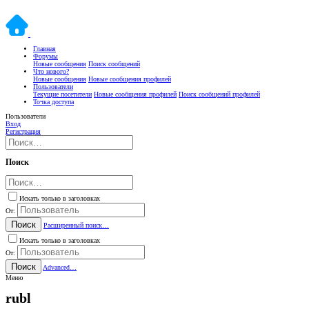
Главная
Форумы
Новые сообщения
Поиск сообщений
Что нового?
Новые сообщения
Новые сообщения профилей
Пользователи
Текущие посетители
Новые сообщения профилей
Поиск сообщений профилей
Точка доступа
Пользователи
Вход
Регистрация
Поиск
Искать только в заголовках
От:
Поиск
Расширенный поиск…
Искать только в заголовках
От:
Поиск
Advanced…
Меню
rubl