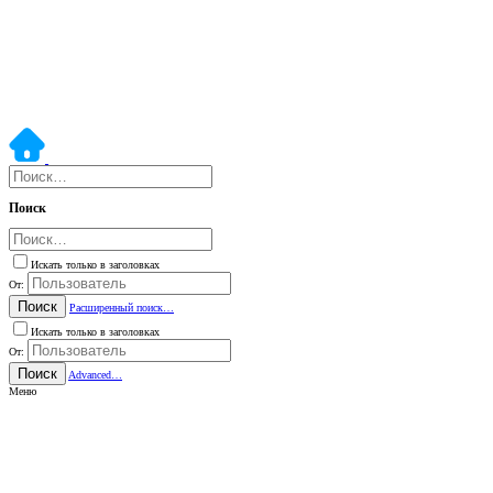
Поиск
Искать только в заголовках
От:
Поиск
Расширенный поиск…
Искать только в заголовках
От:
Поиск
Advanced…
Меню