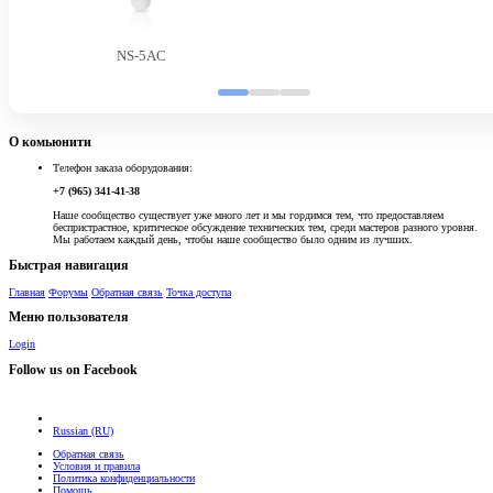
NS-5AC
О комьюнити
Телефон заказа оборудования:
+7 (965) 341-41-38
Наше сообщество существует уже много лет и мы гордимся тем, что предоставляем
беспристрастное, критическое обсуждение технических тем, среди мастеров разного уровня.
Мы работаем каждый день, чтобы наше сообщество было одним из лучших.
Быстрая навигация
Главная
Форумы
Обратная связь
Точка доступа
Меню пользователя
Login
Follow us on Facebook
Russian (RU)
Обратная связь
Условия и правила
Политика конфиденциальности
Помощь