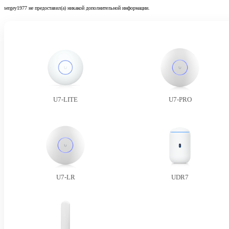
sergey1977 не предоставил(а) никакой дополнительной информации.
U7-LITE
U7-PRO
U7-LR
UDR7