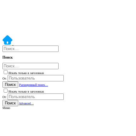
Поиск
Искать только в заголовках
От:
Поиск
Расширенный поиск…
Искать только в заголовках
От:
Поиск
Advanced…
Меню