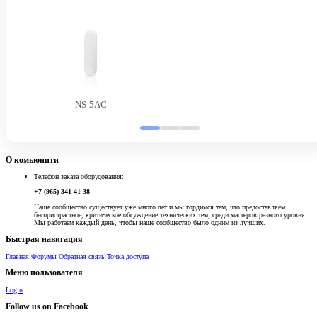
NS-5AC
О комьюнити
Телефон заказа оборудования:
+7 (965) 341-41-38
Наше сообщество существует уже много лет и мы гордимся тем, что предоставляем
беспристрастное, критическое обсуждение технических тем, среди мастеров разного уровня.
Мы работаем каждый день, чтобы наше сообщество было одним из лучших.
Быстрая навигация
Главная
Форумы
Обратная связь
Точка доступа
Меню пользователя
Login
Follow us on Facebook