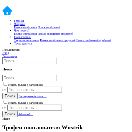
Главная
Форумы
Новые сообщения
Поиск сообщений
Что нового?
Новые сообщения
Новые сообщения профилей
Пользователи
Текущие посетители
Новые сообщения профилей
Поиск сообщений профилей
Точка доступа
Пользователи
Вход
Регистрация
Поиск
Искать только в заголовках
От:
Поиск
Расширенный поиск…
Искать только в заголовках
От:
Поиск
Advanced…
Меню
Трофеи пользователя Wustrik