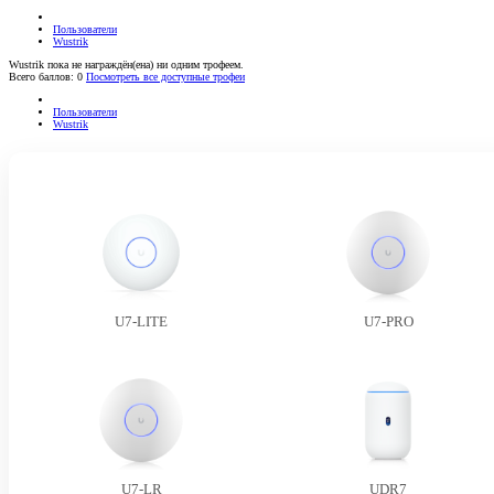
Пользователи
Wustrik
Wustrik пока не награждён(ена) ни одним трофеем.
Всего баллов: 0
Посмотреть все доступные трофеи
Пользователи
Wustrik
U7-LITE
U7-PRO
U7-LR
UDR7