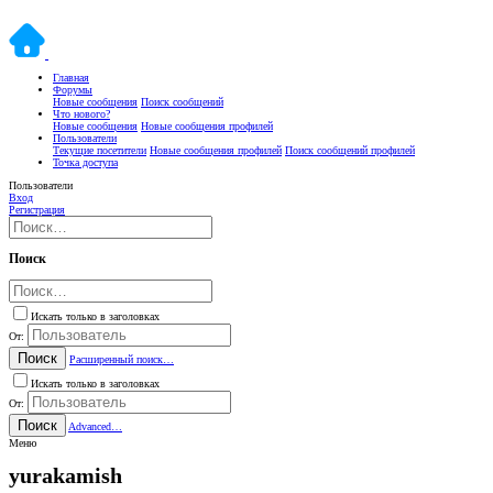
Главная
Форумы
Новые сообщения
Поиск сообщений
Что нового?
Новые сообщения
Новые сообщения профилей
Пользователи
Текущие посетители
Новые сообщения профилей
Поиск сообщений профилей
Точка доступа
Пользователи
Вход
Регистрация
Поиск
Искать только в заголовках
От:
Поиск
Расширенный поиск…
Искать только в заголовках
От:
Поиск
Advanced…
Меню
yurakamish