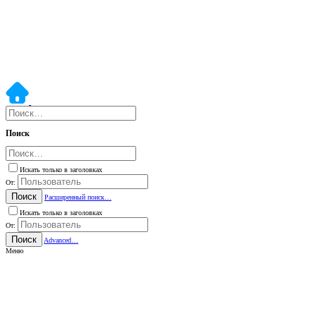
Поиск
Искать только в заголовках
От:
Поиск
Расширенный поиск…
Искать только в заголовках
От:
Поиск
Advanced…
Меню