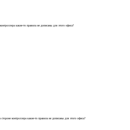
контроллера какие-то правила не дописаны для этого офиса?
 стороне контроллера какие-то правила не дописаны для этого офиса?