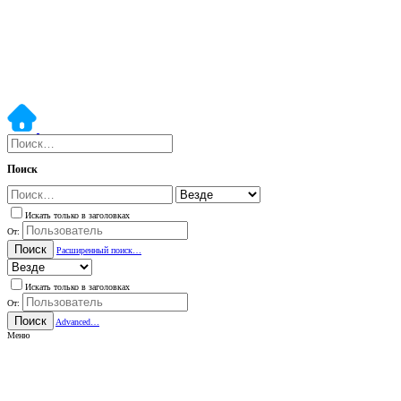
Поиск
Искать только в заголовках
От:
Поиск
Расширенный поиск…
Искать только в заголовках
От:
Поиск
Advanced…
Меню