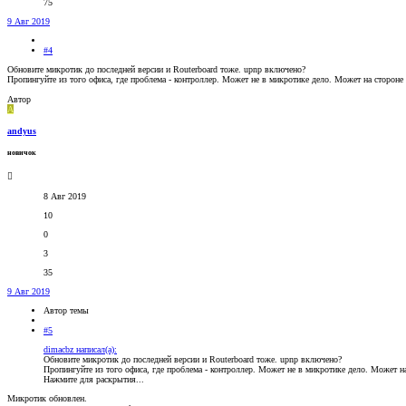
75
9 Авг 2019
#4
Обновите микротик до последней версии и Routerboard тоже. upnp включено?
Пропингуйте из того офиса, где проблема - контроллер. Может не в микротике дело. Может на стороне 
Автор
A
andyus
новичок
8 Авг 2019
10
0
3
35
9 Авг 2019
Автор темы
#5
dimacbz написал(а):
Обновите микротик до последней версии и Routerboard тоже. upnp включено?
Пропингуйте из того офиса, где проблема - контроллер. Может не в микротике дело. Может на
Нажмите для раскрытия...
Микротик обновлен.