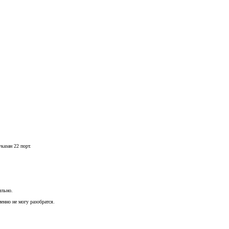
казан 22 порт.
ильно.
менно не могу разобратся.