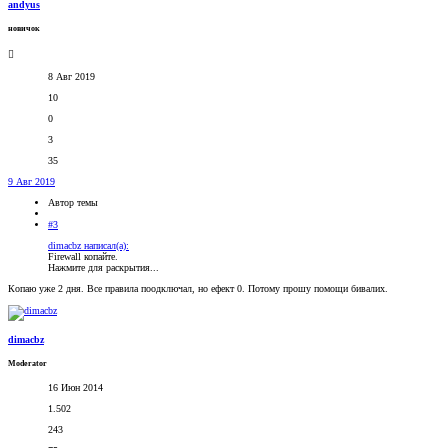
andyus
новичок
8 Авг 2019
10
0
3
35
9 Авг 2019
Автор темы
#3
dimacbz написал(а):
Firewall копайте.
Нажмите для раскрытия...
Копаю уже 2 дня. Все правила поодключал, но ефект 0. Потому прошу помощи бивалих.
dimacbz
Moderator
16 Июн 2014
1.502
243