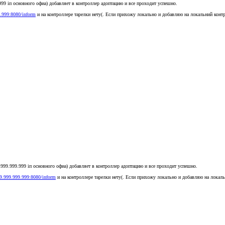
999 іп основного офиа) добавляет в контроллер адоптацию и все проходит успешно.
9.999:8080/inform
и на контроллере тарелки нету(. Если прихожу локально и добавляю на локальний конт
999.999.999 іп основного офиа) добавляет в контроллер адоптацию и все проходит успешно.
99.999.999.999:8080/inform
и на контроллере тарелки нету(. Если прихожу локально и добавляю на локал