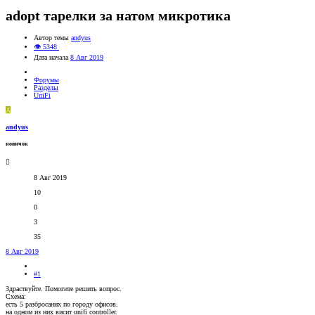
adopt тарелки за натом микротика
Автор темы
andyus
👁 5348
Дата начала
8 Авг 2019
Форумы
Разделы
UniFi
A
andyus
новичок
8 Авг 2019
10
0
3
35
8 Авг 2019
#1
Здраствуйте. Помогите решить вопрос.
Схема:
есть 5 разбросаних по городу офисов.
на одном из них висит unifi controller.