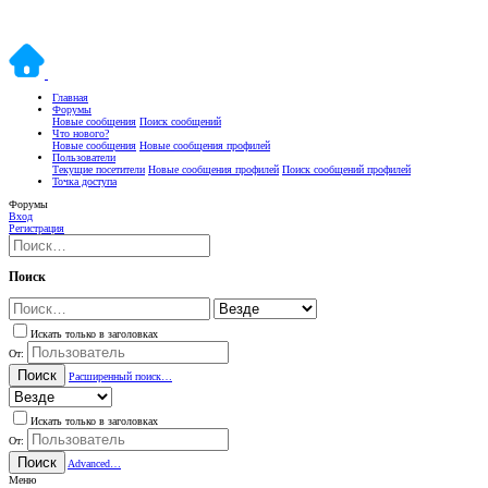
Главная
Форумы
Новые сообщения
Поиск сообщений
Что нового?
Новые сообщения
Новые сообщения профилей
Пользователи
Текущие посетители
Новые сообщения профилей
Поиск сообщений профилей
Точка доступа
Форумы
Вход
Регистрация
Поиск
Искать только в заголовках
От:
Поиск
Расширенный поиск…
Искать только в заголовках
От:
Поиск
Advanced…
Меню