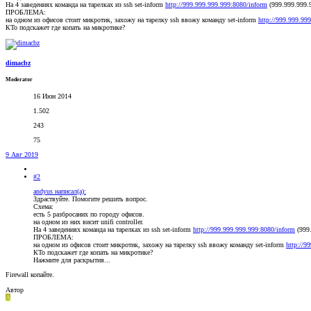
На 4 заведениях команда на тарелках из ssh set-inform
http://999.999.999.999:8080/inform
(999.999.999.
ПРОБЛЕМА:
на одном из офисов стоит микротик, захожу на тарелку ssh ввожу команду set-inform
http://999.999.99
КТо подскажет где копать на микротике?
dimacbz
Moderator
16 Июн 2014
1.502
243
75
9 Авг 2019
#2
andyus написал(а):
Здраствуйте. Помогите решить вопрос.
Схема:
есть 5 разбросаних по городу офисов.
на одном из них висит unifi controller.
На 4 заведениях команда на тарелках из ssh set-inform
http://999.999.999.999:8080/inform
(999.
ПРОБЛЕМА:
на одном из офисов стоит микротик, захожу на тарелку ssh ввожу команду set-inform
http://9
КТо подскажет где копать на микротике?
Нажмите для раскрытия...
Firewall копайте.
Автор
A