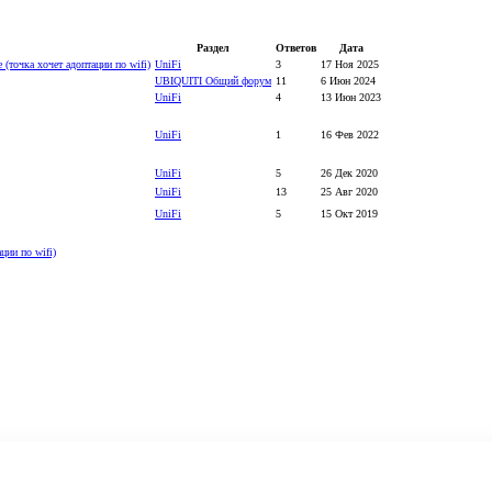
Раздел
Ответов
Дата
e (точка хочет адоптации по wifi)
UniFi
3
17 Ноя 2025
UBIQUITI Общий форум
11
6 Июн 2024
UniFi
4
13 Июн 2023
UniFi
1
16 Фев 2022
UniFi
5
26 Дек 2020
UniFi
13
25 Авг 2020
UniFi
5
15 Окт 2019
ации по wifi)