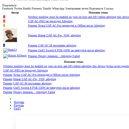
Поделиться:
Facebook
Twitter
Reddit
Pinterest
Tumblr
WhatsApp
Электронная почта
Поделиться
Ссылка
Автор
Похожие темы
C
Wireless meshing must be enabled on your on host and APs before adopting this devic
D
UAP-AC-PRO не проходят Adopting
V
Решено
Точка UAP-AC-Pro переходит в Offline после Adopting
Решено
Новая UAP-AC-Pro, SSH, adopting
S
Решено
UAP-AC-M постоянно adopting
Решено
UniFi Switch 8 POE-150W не пингуется после adopting
Решено
Прошу помощи... Adopting Failed
Похожие темы
Wireless meshing must be enabled on your on host and APs before adopting this device (точка хочет адопт
UAP-AC-PRO не проходят Adopting
Решено
Точка UAP-AC-Pro переходит в Offline после Adopting
Решено
Новая UAP-AC-Pro, SSH, adopting
Решено
UAP-AC-M постоянно adopting
Решено
UniFi Switch 8 POE-150W не пингуется после adopting
Решено
Прошу помощи... Adopting Failed
Форумы
Разделы
UniFi