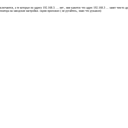
ключаются, а те которые по адресу 192.168.3. ... нет , мне кажется что адрес 192.168.3 ... занят чем-то
затора на заводские настройки. скрин приложил ( не ругайтесь, знаю что рукажоп)