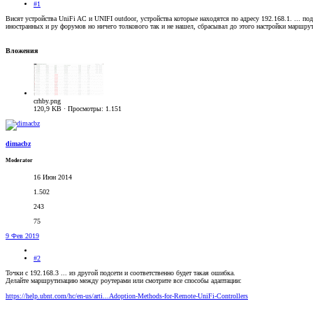
#1
Висят устройства UniFi AC и UNIFI outdoor, устройства которые находятся по адресу 192.168.1. ... под
иностранных и ру форумов но ничего толкового так и не нашел, сбрасывал до этого настройки маршрути
Вложения
crhby.png
120,9 KB · Просмотры: 1.151
dimacbz
Moderator
16 Июн 2014
1.502
243
75
9 Фев 2019
#2
Точки с 192.168.3 ... из другой подсети и соответственно будет такая ошибка.
Делайте маршрутизацию между роутерами или смотрите все способы адаптации:
https://help.ubnt.com/hc/en-us/arti...Adoption-Methods-for-Remote-UniFi-Controllers