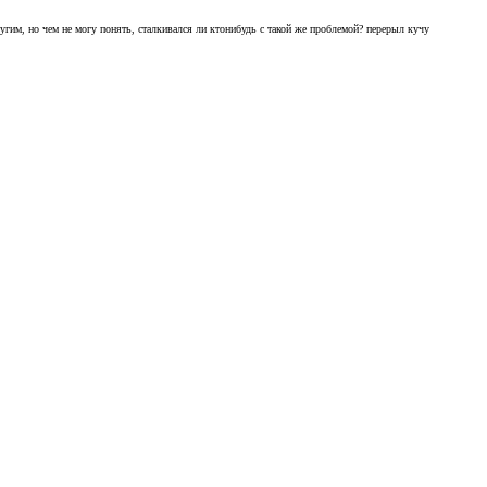
 другим, но чем не могу понять, сталкивался ли ктонибудь с такой же проблемой? перерыл кучу