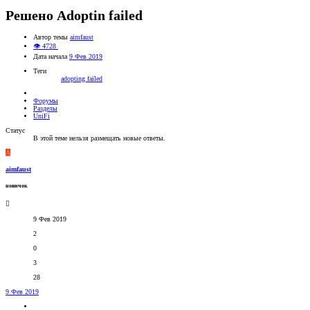
Решено
Adoptin failed
Автор темы
aimfaust
👁 4728
Дата начала
9 Фев 2019
Теги
adopting failed
Форумы
Разделы
UniFi
Статус
В этой теме нельзя размещать новые ответы.
A
aimfaust
новичок
9 Фев 2019
2
0
3
28
9 Фев 2019