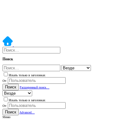
Поиск
Искать только в заголовках
От:
Поиск
Расширенный поиск…
Искать только в заголовках
От:
Поиск
Advanced…
Меню