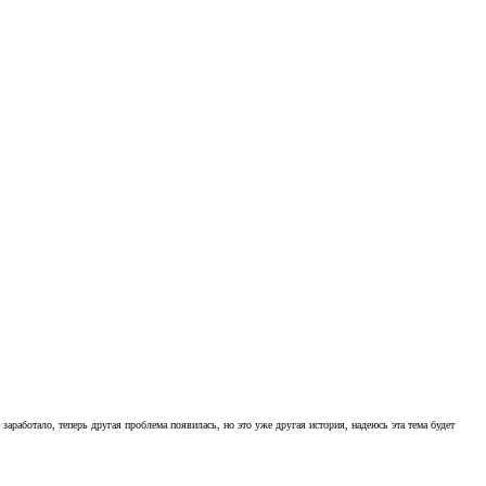
аработало, теперь другая проблема появилась, но это уже другая история, надеюсь эта тема будет