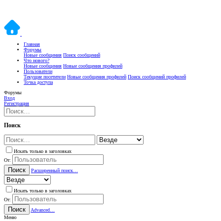
Главная
Форумы
Новые сообщения
Поиск сообщений
Что нового?
Новые сообщения
Новые сообщения профилей
Пользователи
Текущие посетители
Новые сообщения профилей
Поиск сообщений профилей
Точка доступа
Форумы
Вход
Регистрация
Поиск
Искать только в заголовках
От:
Поиск
Расширенный поиск…
Искать только в заголовках
От:
Поиск
Advanced…
Меню