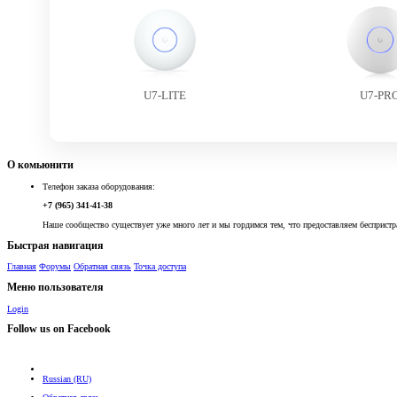
U7-LITE
U7-PR
О комьюнити
Телефон заказа оборудования:
+7 (965) 341-41-38
Наше сообщество существует уже много лет и мы гордимся тем, что предоставляем беспристр
Быстрая навигация
Главная
Форумы
Обратная связь
Точка доступа
Меню пользователя
Login
Follow us on Facebook
Russian (RU)