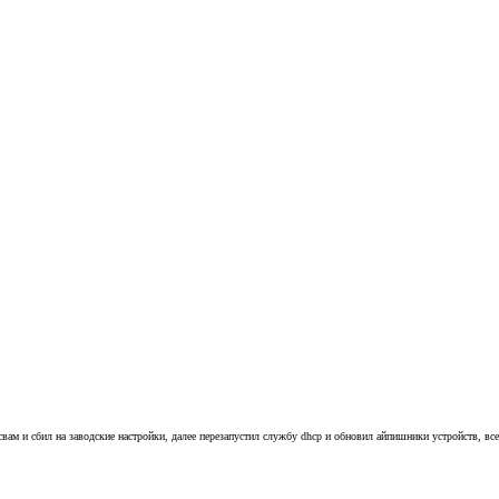
м и сбил на заводские настройки, далее перезапустил службу dhcp и обновил айпишники устройств, все з