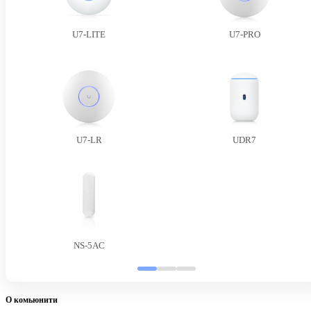
U7-LITE
U7-PRO
U7-LR
UDR7
NS-5AC
О комьюнити