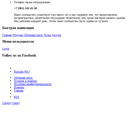
Телефон заказа оборудования:
+7 (965) 341-41-38
Наше сообщество существует уже много лет и мы гордимся тем, что предоставляем
беспристрастное, критическое обсуждение технических тем, среди мастеров разного уровня.
Мы работаем каждый день, чтобы наше сообщество было одним из лучших.
Быстрая навигация
Главная
Форумы
Обратная связь
Точка доступа
Меню пользователя
Login
Follow us on Facebook
Russian (RU)
Обратная связь
Условия и правила
Политика конфиденциальности
Помощь
Главная
RSS
Сверху
Снизу