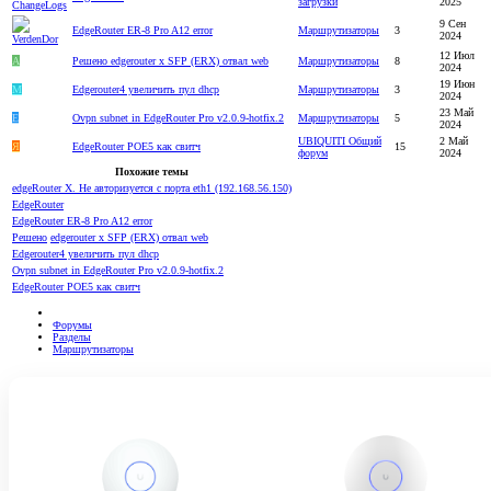
загрузки
2025
9 Сен
EdgeRouter ER-8 Pro A12 error
Маршрутизаторы
3
2024
12 Июл
A
Решено
edgerouter x SFP (ERX) отвал web
Маршрутизаторы
8
2024
19 Июн
M
Edgerouter4 увеличить пул dhcp
Маршрутизаторы
3
2024
23 Май
E
Ovpn subnet in EdgeRouter Pro v2.0.9-hotfix.2
Маршрутизаторы
5
2024
UBIQUITI Общий
2 Май
Я
EdgeRouter POE5 как свитч
15
форум
2024
Похожие темы
edgeRouter X. Не авторизуется с порта eth1 (192.168.56.150)
EdgeRouter
EdgeRouter ER-8 Pro A12 error
Решено
edgerouter x SFP (ERX) отвал web
Edgerouter4 увеличить пул dhcp
Ovpn subnet in EdgeRouter Pro v2.0.9-hotfix.2
EdgeRouter POE5 как свитч
Форумы
Разделы
Маршрутизаторы