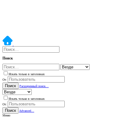
Поиск
Искать только в заголовках
От:
Поиск
Расширенный поиск…
Искать только в заголовках
От:
Поиск
Advanced…
Меню