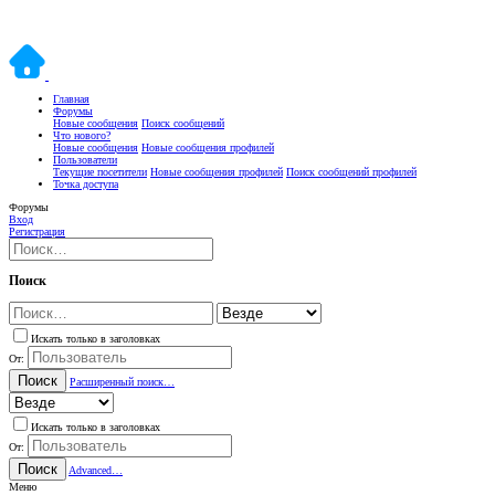
Главная
Форумы
Новые сообщения
Поиск сообщений
Что нового?
Новые сообщения
Новые сообщения профилей
Пользователи
Текущие посетители
Новые сообщения профилей
Поиск сообщений профилей
Точка доступа
Форумы
Вход
Регистрация
Поиск
Искать только в заголовках
От:
Поиск
Расширенный поиск…
Искать только в заголовках
От:
Поиск
Advanced…
Меню