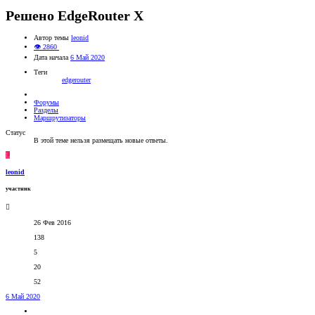
Решено
EdgeRouter X
Автор темы
leonid
👁 2860
Дата начала
6 Май 2020
Теги
edgerouter
Форумы
Разделы
Маршрутизаторы
Статус
В этой теме нельзя размещать новые ответы.
L
leonid
участник
26 Фев 2016
138
5
20
52
6 Май 2020