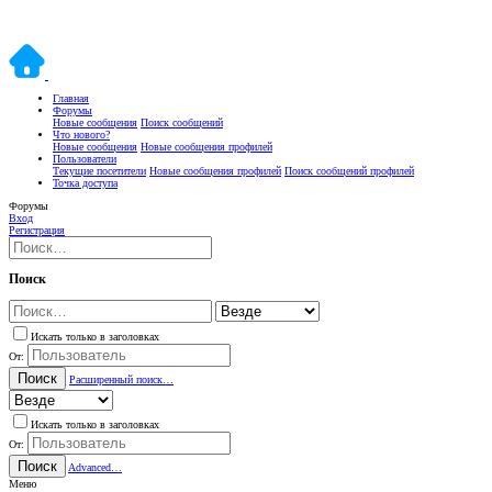
Главная
Форумы
Новые сообщения
Поиск сообщений
Что нового?
Новые сообщения
Новые сообщения профилей
Пользователи
Текущие посетители
Новые сообщения профилей
Поиск сообщений профилей
Точка доступа
Форумы
Вход
Регистрация
Поиск
Искать только в заголовках
От:
Поиск
Расширенный поиск…
Искать только в заголовках
От:
Поиск
Advanced…
Меню