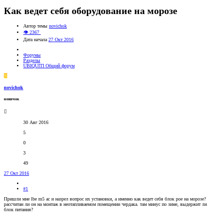
Как ведет себя оборудование на морозе
Автор темы
novichok
👁 2367
Дата начала
27 Окт 2016
Форумы
Разделы
UBIQUITI Общий форум
N
novichok
новичок
30 Авг 2016
5
0
3
49
27 Окт 2016
#1
Пришли мне lbe m5 ac и назрел вопрос их установки, а именно как ведет себя блок poe на морозе?
рассчитан ли он на монтаж в неотапливаемом помещении чердака. там минус по зиме, выдержит ли
блок питания?