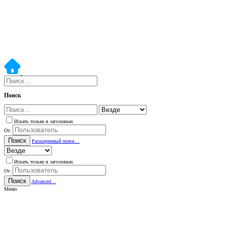
Поиск
Искать только в заголовках
От:
Поиск
Расширенный поиск…
Искать только в заголовках
От:
Поиск
Advanced…
Меню