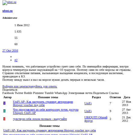
ubnt.su
Administrator
1 Июн 2012
1.635
55
60
27 Окт 2016
#2
Нужно понимать, что работающее устройство греет само себя. По имеющейся информации, внутри
корпуса температура выше окружающей на +10 градусов. Поэтому сами по себе морозы не страшны.
Страшно отключение питания, вызывающее выпадение конденсата, и последующее включение,
приводящее к КЗ.
Поэтому между выкл и вкл на морозе нужно делать перерыв в несколько часов.
Войдите или зарегистрируйтесь для ответа.
Поделиться:
Facebook
Twitter
Reddit
Pinterest
Tumblr
WhatsApp
Электронная почта
Поделиться
Ссылка
Автор
Похожие темы
Раздел
Ответов
Дата
UniFi AP- Как настроить страницу авторизации
27 Ноя
V
UniFi
7
Hotspot voucher под себя
2013
Что представляет из себя контроллер точек доступа
27 Авг
B
UniFi
9
Ubiquiti UniFi AP
2013
UBIQUITI Общий
21 Дек
S
чувствую себя лохом полным - выручайте
2
форум
2012
Похожие темы
UniFi AP- Как настроить страницу авторизации Hotspot voucher под себя
Что представляет из себя контроллер точек доступа Ubiquiti UniFi AP