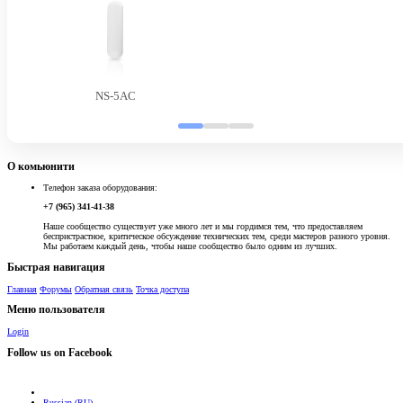
NS-5AC
О комьюнити
Телефон заказа оборудования:
+7 (965) 341-41-38
Наше сообщество существует уже много лет и мы гордимся тем, что предоставляем
беспристрастное, критическое обсуждение технических тем, среди мастеров разного уровня.
Мы работаем каждый день, чтобы наше сообщество было одним из лучших.
Быстрая навигация
Главная
Форумы
Обратная связь
Точка доступа
Меню пользователя
Login
Follow us on Facebook
Russian (RU)