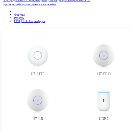
чувствую себя лохом полным - выручайте
Форумы
Разделы
UBIQUITI Общий форум
U7-LITE
U7-PRO
U7-LR
UDR7