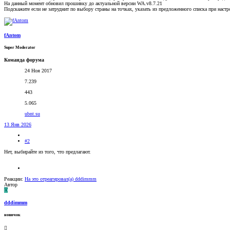
На данный момент обновил прошивку до актуальной версии WA.v8.7.21
Подскажите если не затруднит по выбору страны на точках, указать из предложенного списка при наст
fAntom
Super Moderator
Команда форума
24 Ноя 2017
7.239
443
5.065
ubnt.su
13 Янв 2026
#2
Нет, выбирайте из того, что предлагают.
Реакции:
На это отреагировал(а)
dddimmm
Автор
D
dddimmm
новичок