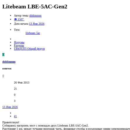
Litebeam LBE-5AC-Gen2
Автор темы
dddimmm
👁 1507
Дата начала
13 Янв 2026
Теги
litebeam 5ac
Форумы
Разделы
UBIQUITI Общий форум
D
dddimmm
новичок
26 Фев 2013
21
0
3
13 Янв 2026
#1
Приветствую!
Собираюсь настроить мост с помощью двух Litebeam LBE-5AC-Gen2.
Расстояние 1 км, между точками проезжая часть, фонарные столбы и воздушные линии электропереда