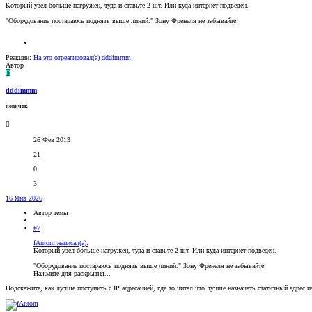
Который узел больше нагружен, туда и ставьте 2 шт. Или куда интернет подведен.
"Оборудование постараюсь поднять выше линий." Зону Френеля не забывайте.
Реакции:
На это отреагировал(а)
dddimmm
Автор
D
dddimmm
новичок
26 Фев 2013
21
0
3
16 Янв 2026
Автор темы
#7
fAntom написал(а):
Который узел больше нагружен, туда и ставьте 2 шт. Или куда интернет подведен.
"Оборудование постараюсь поднять выше линий." Зону Френеля не забывайте.
Нажмите для раскрытия...
Подскажите, как лучше поступить с IP адресацией, где то читал что лучше назначать статичный адрес и