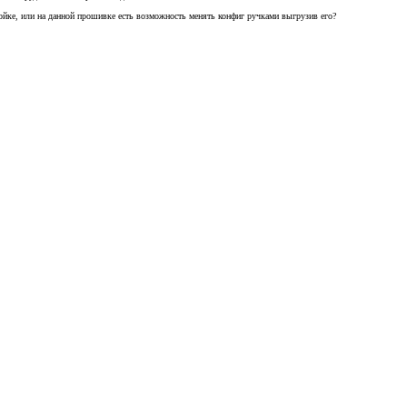
ройке, или на данной прошивке есть возможность менять конфиг ручками выгрузив его?