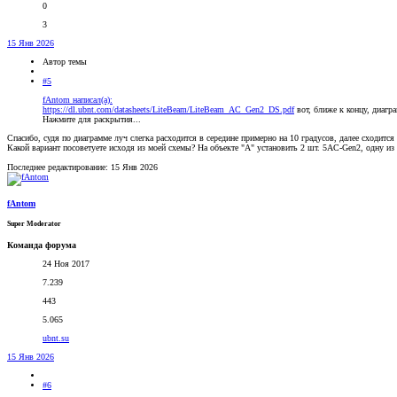
0
3
15 Янв 2026
Автор темы
#5
fAntom написал(а):
https://dl.ubnt.com/datasheets/LiteBeam/LiteBeam_AC_Gen2_DS.pdf
вот, ближе к концу, диагра
Нажмите для раскрытия...
Спасибо, судя по диаграмме луч слегка расходится в середине примерно на 10 градусов, далее сходится 
Какой вариант посоветуете исходя из моей схемы? На объекте "А" установить 2 шт. 5AC-Gen2, одну из 
Последнее редактирование:
15 Янв 2026
fAntom
Super Moderator
Команда форума
24 Ноя 2017
7.239
443
5.065
ubnt.su
15 Янв 2026
#6