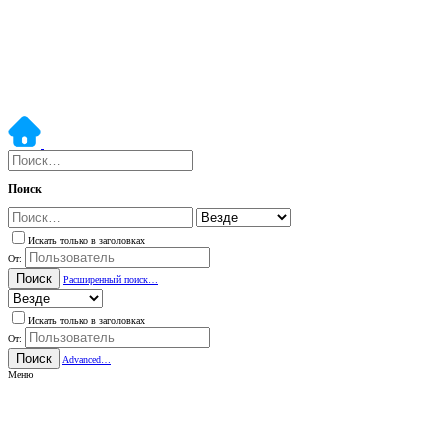
Поиск
Искать только в заголовках
От:
Поиск
Расширенный поиск…
Искать только в заголовках
От:
Поиск
Advanced…
Меню