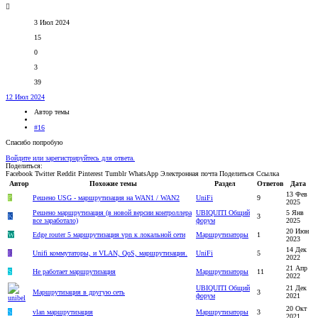
3 Июл 2024
15
0
3
39
12 Июл 2024
Автор темы
#16
Спасибо попробую
Войдите или зарегистрируйтесь для ответа.
Поделиться:
Facebook
Twitter
Reddit
Pinterest
Tumblr
WhatsApp
Электронная почта
Поделиться
Ссылка
Автор
Похожие темы
Раздел
Ответов
Дата
13 Фев
P
Решено
USG - маршрутизация на WAN1 / WAN2
UniFi
9
2025
Решено
маршрутизация (в новой версии контроллера
UBIQUITI Общий
5 Янв
K
3
все заработало)
форум
2025
20 Июн
W
Edge router 5 маршрутизация vpn к локальной сети
Маршрутизаторы
1
2023
14 Дек
E
Unifi коммутаторы, и VLAN, QoS, маршрутизация.
UniFi
5
2022
21 Апр
S
Не работает маршрутизация
Маршрутизаторы
11
2022
UBIQUITI Общий
21 Дек
Маршрутизация в другую сеть
3
форум
2021
20 Окт
S
vlan маршрутизация
Маршрутизаторы
3
2021