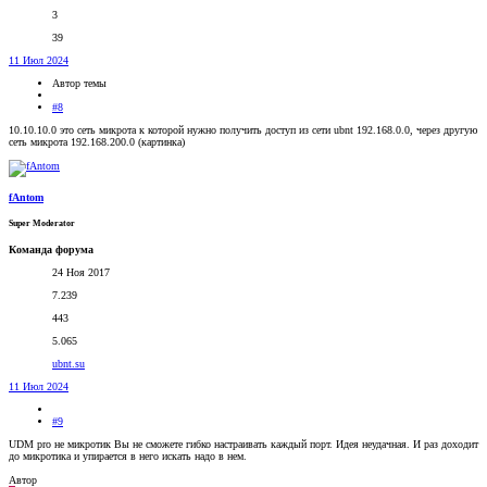
3
39
11 Июл 2024
Автор темы
#8
10.10.10.0 это сеть микрота к которой нужно получить доступ из сети ubnt 192.168.0.0, через другую
сеть микрота 192.168.200.0 (картинка)
fAntom
Super Moderator
Команда форума
24 Ноя 2017
7.239
443
5.065
ubnt.su
11 Июл 2024
#9
UDM pro не микротик Вы не сможете гибко настраивать каждый порт. Идея неудачная. И раз доходит
до микротика и упирается в него искать надо в нем.
Автор