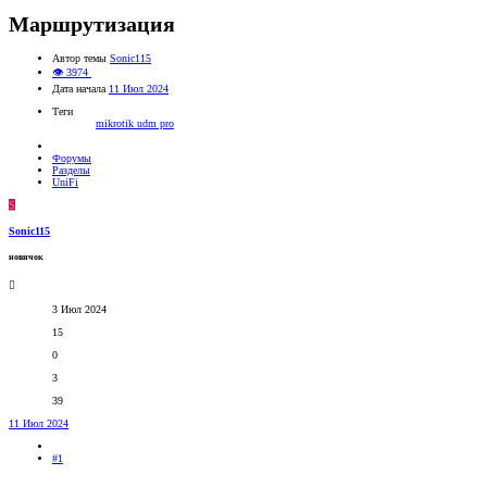
Маршрутизация
Автор темы
Sonic115
👁 3974
Дата начала
11 Июл 2024
Теги
mikrotik
udm pro
Форумы
Разделы
UniFi
S
Sonic115
новичок
3 Июл 2024
15
0
3
39
11 Июл 2024
#1