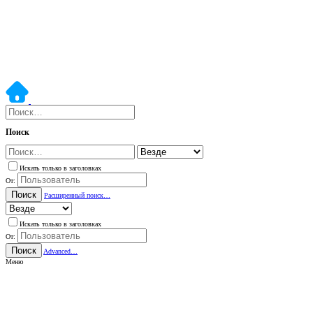
Поиск
Искать только в заголовках
От:
Поиск
Расширенный поиск…
Искать только в заголовках
От:
Поиск
Advanced…
Меню