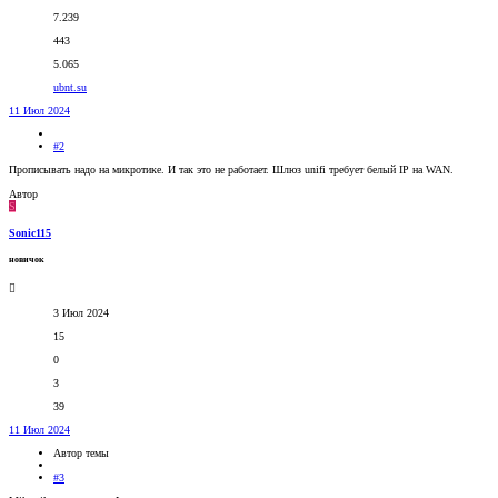
7.239
443
5.065
ubnt.su
11 Июл 2024
#2
Прописывать надо на микротике. И так это не работает. Шлюз unifi требует белый IP на WAN.
Автор
S
Sonic115
новичок
3 Июл 2024
15
0
3
39
11 Июл 2024
Автор темы
#3