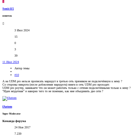
S
Sonic115
новичок
3 Июл 2024
15
0
3
39
11 Июл 2024
Автор темы
#10
А на UDM pro нельзя прописать маршрут в третью сеть прямиком не подключённую к нему ?
Со стороны микрота (после добовления маршрута) пинги в сеть UDM pro проходят.
UDM pro роутер, намикаете что он может работать только с сетями подключёнными только к нему ?
"Идея неудачная" я наверно чего то не понемаю, как мне объединить две сети ?
fAntom
Super Moderator
Команда форума
24 Ноя 2017
7.239