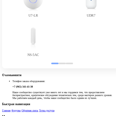
U7-LR
UDR7
NS-5AC
О комьюнити
Телефон заказа оборудования:
+7 (965) 341-41-38
Наше сообщество существует уже много лет и мы гордимся тем, что предоставляем
беспристрастное, критическое обсуждение технических тем, среди мастеров разного уровня.
Мы работаем каждый день, чтобы наше сообщество было одним из лучших.
Быстрая навигация
Главная
Форумы
Обратная связь
Точка доступа