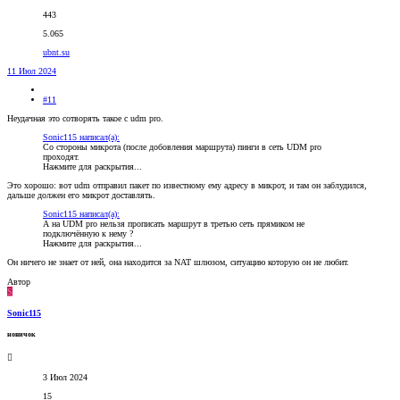
443
5.065
ubnt.su
11 Июл 2024
#11
Неудачная это сотворять такое с udm pro.
Sonic115 написал(а):
Со стороны микрота (после добовления маршрута) пинги в сеть UDM pro
проходят.
Нажмите для раскрытия...
Это хорошо: вот udm отправил пакет по известному ему адресу в микрот, и там он заблудился,
дальше должен его микрот доставлять.
Sonic115 написал(а):
А на UDM pro нельзя прописать маршрут в третью сеть прямиком не
подключённую к нему ?
Нажмите для раскрытия...
Он ничего не знает от ней, она находится за NAT шлюзом, ситуацию которую он не любит.
Автор
S
Sonic115
новичок
3 Июл 2024
15