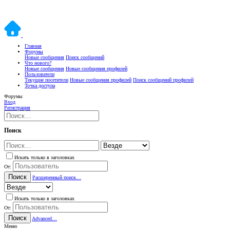
Главная
Форумы
Новые сообщения
Поиск сообщений
Что нового?
Новые сообщения
Новые сообщения профилей
Пользователи
Текущие посетители
Новые сообщения профилей
Поиск сообщений профилей
Точка доступа
Форумы
Вход
Регистрация
Поиск
Искать только в заголовках
От:
Поиск
Расширенный поиск…
Искать только в заголовках
От:
Поиск
Advanced…
Меню