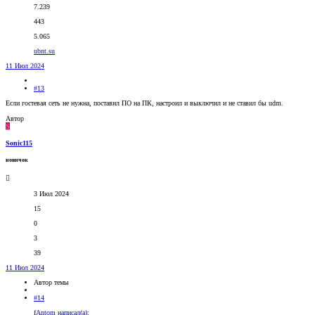
7.239
443
5.065
ubnt.su
11 Июл 2024
#13
Если гостевая сеть не нужна, поставил ПО на ПК, настроил и выключил и не ставил бы udm.
Автор
S
Sonic115
новичок
3 Июл 2024
15
0
3
39
11 Июл 2024
Автор темы
#14
fAntom написал(а):