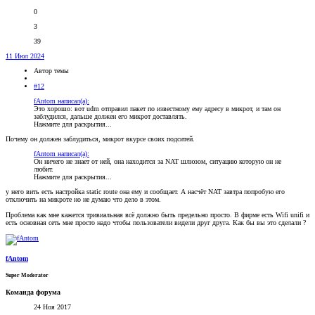
0
3
39
11 Июл 2024
Автор темы
#12
fAntom написал(а):
Это хорошо: вот udm отправил пакет по известному ему адресу в микрот, и там он
заблудился, дальше должен его микрот доставлять.
Нажмите для раскрытия...
Почему он должен заблудиться, микрот вкурсе своих подситей.
fAntom написал(а):
Он ничего не знает от ней, она находится за NAT шлюзом, ситуацию которую он не
любит.
Нажмите для раскрытия...
у него вить есть настройка static route она ему и сообщает. А насчёт NAT завтра попробую его
отключить на микроте но не думаю что дело в этом.
Проблема как мне кажется тривиальная всё должно быть предельно просто. В фирме есть Wifi unifi и
есть основная сеть мне просто надо чтобы пользователи видели друг друга. Как бы вы это сделали ?
fAntom
Super Moderator
Команда форума
24 Ноя 2017