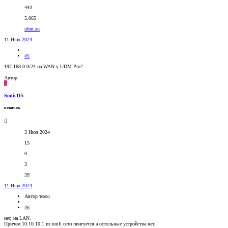
443
5.065
ubnt.su
11 Июл 2024
#5
192.168.0.0/24 на WAN у UDM Pro?
Автор
S
Sonic115
новичок
3 Июл 2024
15
0
3
39
11 Июл 2024
Автор темы
#6
нет, на LAN.
Причём 10.10.10.1 из unifi сети пингуется а остольные устройства нет.