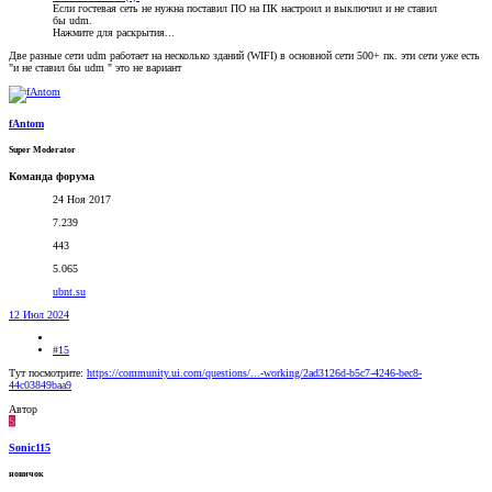
Если гостевая сеть не нужна поставил ПО на ПК настроил и выключил и не ставил
бы udm.
Нажмите для раскрытия...
Две разные сети udm работает на несколько зданий (WIFI) в основной сети 500+ пк. эти сети уже есть
"и не ставил бы udm " это не вариант
fAntom
Super Moderator
Команда форума
24 Ноя 2017
7.239
443
5.065
ubnt.su
12 Июл 2024
#15
Тут посмотрите:
https://community.ui.com/questions/...-working/2ad3126d-b5c7-4246-bec8-
44c03849baa9
Автор
S
Sonic115
новичок