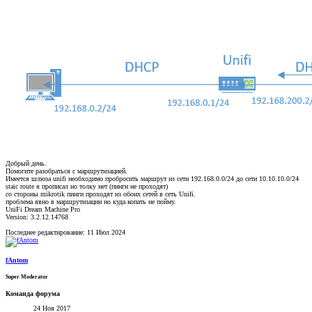
Добрый день.
Помогите разобраться с маршрутизацией.
Имеется шлюза unifi необходимо пробросить маршрут из сети 192.168.0.0/24 до сети 10.10.10.0/24
staic route я прописал но толку нет (пинги не проходят)
со стороны mikrotik пинги проходят из обоих сетей в сеть Unifi.
проблема явно в маршрутизации но куда копать не пойму.
UniFi Dream Machine Pro
Version: 3.2.12.14768
Последнее редактирование:
11 Июл 2024
fAntom
Super Moderator
Команда форума
24 Ноя 2017