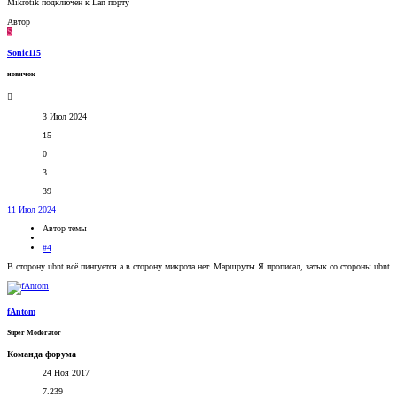
Mikrotik подключен к Lan порту
Автор
S
Sonic115
новичок
3 Июл 2024
15
0
3
39
11 Июл 2024
Автор темы
#4
В сторону ubnt всё пингуется а в сторону микрота нет. Маршруты Я прописал, затык со стороны ubnt
fAntom
Super Moderator
Команда форума
24 Ноя 2017
7.239