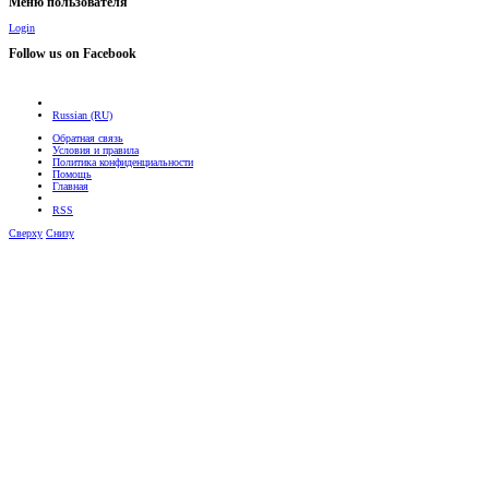
Меню пользователя
Login
Follow us on Facebook
Russian (RU)
Обратная связь
Условия и правила
Политика конфиденциальности
Помощь
Главная
RSS
Сверху
Снизу