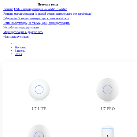
Похожие темы
Решено
USG - маршрутизация на WAN1 / WAN2
Решено
маршрутизация (в новой версии контроллера все заработало)
Edge router 5 маршрутизация vpn к локальной сети
Unifi коммутаторы, и VLAN, QoS, маршрутизация.
Не работает маршрутизация
Маршрутизация в другую сеть
vlan маршрутизация
Форумы
Разделы
UniFi
U7-LITE
U7-PRO