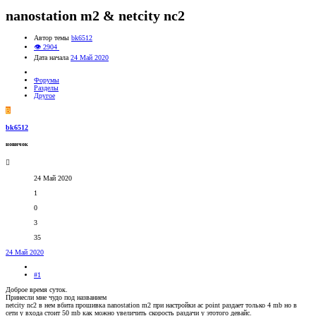
nanostation m2 & netcity nc2
Автор темы
bk6512
👁 2904
Дата начала
24 Май 2020
Форумы
Разделы
Другое
B
bk6512
новичок
24 Май 2020
1
0
3
35
24 Май 2020
#1
Доброе время суток.
Принесли мне чудо под названием
netcity nc2 в нем вбита прошивка nanostation m2 при настройки ас point раздает только 4 mb но в
сети у входа стоит 50 mb как можно увеличить скорость раздачи у этотого девайс.