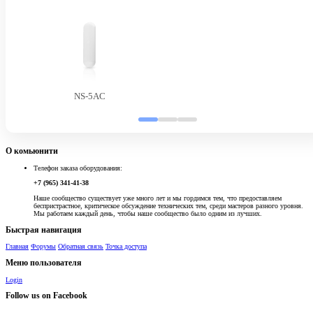
NS-5AC
О комьюнити
Телефон заказа оборудования:
+7 (965) 341-41-38
Наше сообщество существует уже много лет и мы гордимся тем, что предоставляем
беспристрастное, критическое обсуждение технических тем, среди мастеров разного уровня.
Мы работаем каждый день, чтобы наше сообщество было одним из лучших.
Быстрая навигация
Главная
Форумы
Обратная связь
Точка доступа
Меню пользователя
Login
Follow us on Facebook