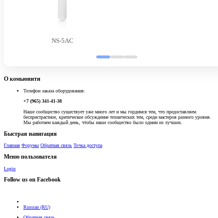
NS-5AC
О комьюнити
Телефон заказа оборудования:
+7 (965) 341-41-38
Наше сообщество существует уже много лет и мы гордимся тем, что предоставляем
беспристрастное, критическое обсуждение технических тем, среди мастеров разного уровня.
Мы работаем каждый день, чтобы наше сообщество было одним из лучших.
Быстрая навигация
Главная
Форумы
Обратная связь
Точка доступа
Меню пользователя
Login
Follow us on Facebook
Russian (RU)
Обратная связь