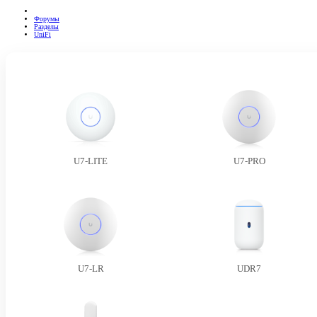
Форумы
Разделы
UniFi
U7-LITE
U7-PRO
U7-LR
UDR7