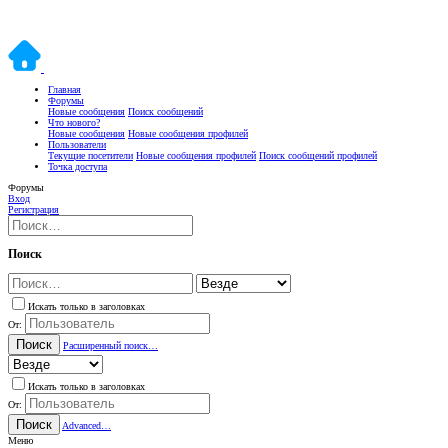
Главная
Форумы
Новые сообщения
Поиск сообщений
Что нового?
Новые сообщения
Новые сообщения профилей
Пользователи
Текущие посетители
Новые сообщения профилей
Поиск сообщений профилей
Точка доступа
Форумы
Вход
Регистрация
Поиск
Искать только в заголовках
От:
Поиск
Расширенный поиск…
Искать только в заголовках
От:
Поиск
Advanced…
Меню