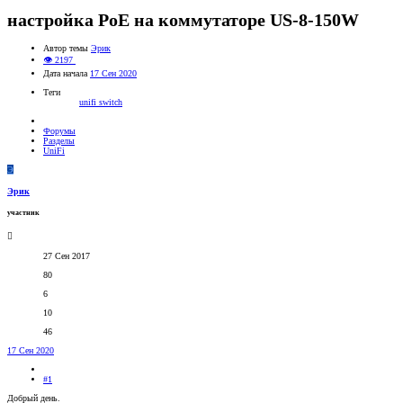
настройка PoE на коммутаторе US-8-150W
Автор темы
Эрик
👁 2197
Дата начала
17 Сен 2020
Теги
unifi switch
Форумы
Разделы
UniFi
Э
Эрик
участник
27 Сен 2017
80
6
10
46
17 Сен 2020
#1
Добрый день.