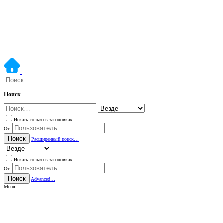
Поиск
Искать только в заголовках
От:
Поиск
Расширенный поиск…
Искать только в заголовках
От:
Поиск
Advanced…
Меню