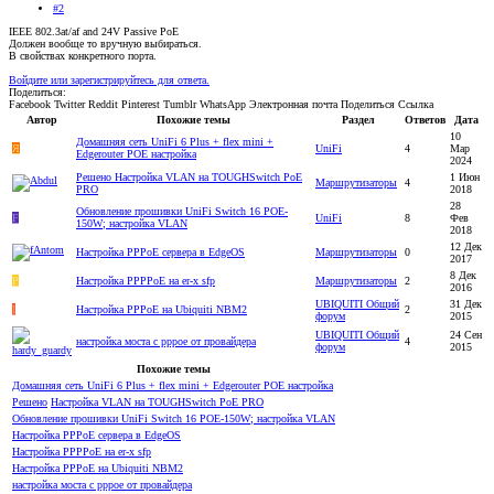
#2
IEEE 802.3at/af and 24V Passive PoE
Должен вообще то вручную выбираться.
В свойствах конкретного порта.
Войдите или зарегистрируйтесь для ответа.
Поделиться:
Facebook
Twitter
Reddit
Pinterest
Tumblr
WhatsApp
Электронная почта
Поделиться
Ссылка
Автор
Похожие темы
Раздел
Ответов
Дата
10
Домашняя сеть UniFi 6 Plus + flex mini +
Я
UniFi
4
Мар
Edgerouter POE настройка
2024
Решено
Настройка VLAN на TOUGHSwitch PoE
1 Июн
Маршрутизаторы
4
PRO
2018
28
Обновление прошивки UniFi Switch 16 POE-
F
UniFi
8
Фев
150W; настройка VLAN
2018
12 Дек
Настройка PPPoE сервера в EdgeOS
Маршрутизаторы
0
2017
8 Дек
P
Настройка PPPPoE на er-x sfp
Маршрутизаторы
2
2016
UBIQUITI Общий
31 Дек
I
Настройка PPPoE на Ubiquiti NBM2
2
форум
2015
UBIQUITI Общий
24 Сен
настройка моста с pppoe от провайдера
4
форум
2015
Похожие темы
Домашняя сеть UniFi 6 Plus + flex mini + Edgerouter POE настройка
Решено
Настройка VLAN на TOUGHSwitch PoE PRO
Обновление прошивки UniFi Switch 16 POE-150W; настройка VLAN
Настройка PPPoE сервера в EdgeOS
Настройка PPPPoE на er-x sfp
Настройка PPPoE на Ubiquiti NBM2
настройка моста с pppoe от провайдера