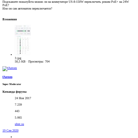
Подскажите пожалуйста можно ли на коммутаторе US-8-150W переключить режим PoE+ на 24W
PoE?
Или он сам автоматом переключается?
Вложения
3.jpg
50,5 KB · Просмотры: 704
fAntom
Super Moderator
Команда форума
24 Ноя 2017
7.239
443
5.065
ubnt.su
19 Сен 2020