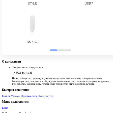
U7-LR
UDR7
NS-5AC
О комьюнити
Телефон заказа оборудования:
+7 (965) 341-41-38
Наше сообщество существует уже много лет и мы гордимся тем, что предоставляем
беспристрастное, критическое обсуждение технических тем, среди мастеров разного уровня.
Мы работаем каждый день, чтобы наше сообщество было одним из лучших.
Быстрая навигация
Главная
Форумы
Обратная связь
Точка доступа
Меню пользователя
Login