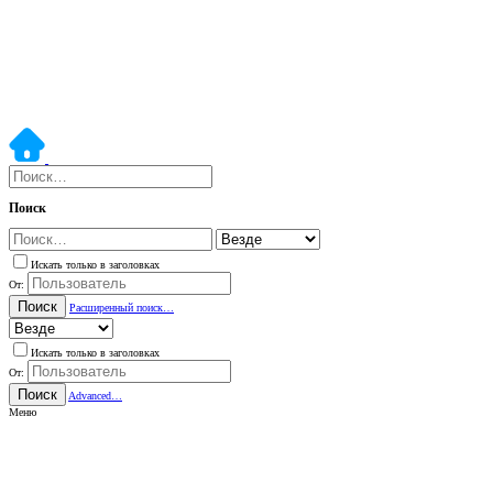
Поиск
Искать только в заголовках
От:
Поиск
Расширенный поиск…
Искать только в заголовках
От:
Поиск
Advanced…
Меню