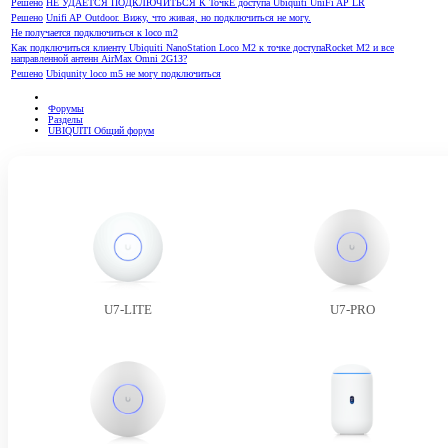
Решено
НЕ УДАЕТСЯ ПОДКЛЮЧИТЬСЯ К ТочкЕ доступа Ubiquiti UniFi AP LR
Решено
Unifi AP Outdoor. Вижу, что живая, но подключиться не могу.
Не получается подключиться к loco m2
Как подключиться клиенту Ubiquiti NanoStation Loco M2 к точке доступаRocket M2 и все
направленной антенн AirMax Omni 2G1З?
Решено
Ubiqunity loco m5 не могу подключиться
Форумы
Разделы
UBIQUITI Общий форум
U7-LITE
U7-PRO