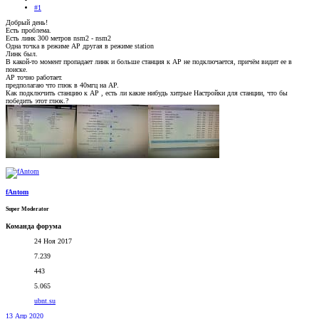
#1
Добрый день!
Есть проблема.
Есть линк 300 метров nsm2 - nsm2
Одна точка в режиме АР другая в режиме station
Линк был.
В какой-то момент пропадает линк и больше станция к АР не подключается, причём видит ее в
поиске.
АР точно работает.
предполагаю что глюк в 40мгц на АР.
Как подключить станцию к АР , есть ли какие нибудь хитрые Настройки для станции, что бы
победить этот глюк.?
fAntom
Super Moderator
Команда форума
24 Ноя 2017
7.239
443
5.065
ubnt.su
13 Апр 2020