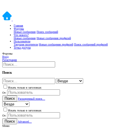
Главная
Форумы
Новые сообщения
Поиск сообщений
Что нового?
Новые сообщения
Новые сообщения профилей
Пользователи
Текущие посетители
Новые сообщения профилей
Поиск сообщений профилей
Точка доступа
Форумы
Вход
Регистрация
Поиск
Искать только в заголовках
От:
Поиск
Расширенный поиск…
Искать только в заголовках
От:
Поиск
Advanced…
Меню