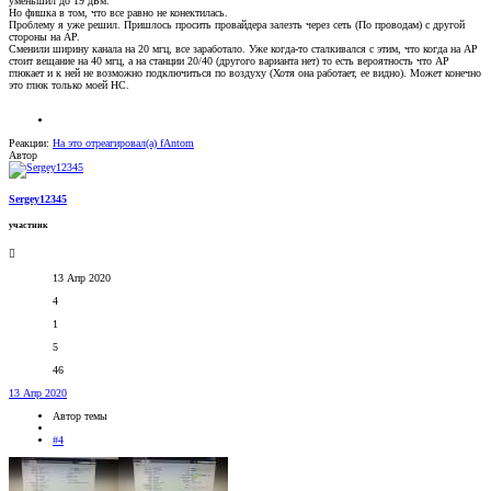
уменьшил до 19 дБм.
Но фишка в том, что все равно не конектилась.
Проблему я уже решил. Пришлось просить провайдера залезть через сеть (По проводам) с другой
стороны на АР.
Сменили ширину канала на 20 мгц, все заработало. Уже когда-то сталкивался с этим, что когда на АР
стоит вещание на 40 мгц, а на станции 20/40 (другого варианта нет) то есть вероятность что АР
глюкает и к ней не возможно подключиться по воздуху (Хотя она работает, ее видно). Может конечно
это глюк только моей НС.
Реакции:
На это отреагировал(а)
fAntom
Автор
Sergey12345
участник
13 Апр 2020
4
1
5
46
13 Апр 2020
Автор темы
#4