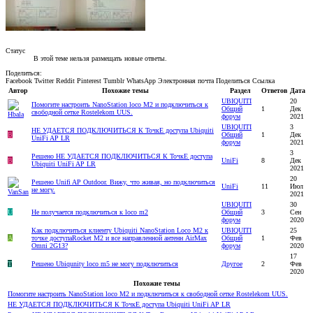
Статус
В этой теме нельзя размещать новые ответы.
Поделиться:
Facebook
Twitter
Reddit
Pinterest
Tumblr
WhatsApp
Электронная почта
Поделиться
Ссылка
Автор
Похожие темы
Раздел
Ответов
Дата
UBIQUITI
20
Помогите настроить NanoStation loco M2 и подключиться к
Общий
1
Дек
свободной сетке Rostelekom UUS.
форум
2021
UBIQUITI
3
НЕ УДАЕТСЯ ПОДКЛЮЧИТЬСЯ К ТочкЕ доступа Ubiquiti
В
Общий
1
Дек
UniFi AP LR
форум
2021
3
Решено
НЕ УДАЕТСЯ ПОДКЛЮЧИТЬСЯ К ТочкЕ доступа
В
UniFi
8
Дек
Ubiquiti UniFi AP LR
2021
20
Решено
Unifi AP Outdoor. Вижу, что живая, но подключиться
UniFi
11
Июл
не могу.
2021
UBIQUITI
30
U
Не получается подключиться к loco m2
Общий
3
Сен
форум
2020
Как подключиться клиенту Ubiquiti NanoStation Loco M2 к
UBIQUITI
25
A
точке доступаRocket M2 и все направленной антенн AirMax
Общий
1
Фев
Omni 2G1З?
форум
2020
17
Т
Решено
Ubiqunity loco m5 не могу подключиться
Другое
2
Фев
2020
Похожие темы
Помогите настроить NanoStation loco M2 и подключиться к свободной сетке Rostelekom UUS.
НЕ УДАЕТСЯ ПОДКЛЮЧИТЬСЯ К ТочкЕ доступа Ubiquiti UniFi AP LR