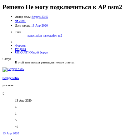
Решено
Не могу подключиться к АР nsm2
Автор темы
Sergey12345
👁 2793
Дата начала
13 Апр 2020
Теги
nanostation
nanostation m2
Форумы
Разделы
UBIQUITI Общий форум
Статус
В этой теме нельзя размещать новые ответы.
Sergey12345
участник
13 Апр 2020
4
1
5
46
13 Апр 2020