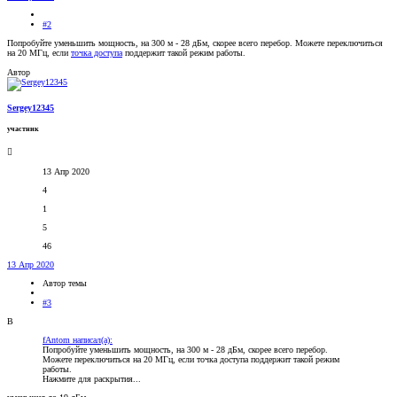
#2
Попробуйте уменьшить мощность, на 300 м - 28 дБм, скорее всего перебор. Можете переключиться
на 20 МГц, если
точка доступа
поддержит такой режим работы.
Автор
Sergey12345
участник
13 Апр 2020
4
1
5
46
13 Апр 2020
Автор темы
#3
В
fAntom написал(а):
Попробуйте уменьшить мощность, на 300 м - 28 дБм, скорее всего перебор.
Можете переключиться на 20 МГц, если точка доступа поддержит такой режим
работы.
Нажмите для раскрытия...