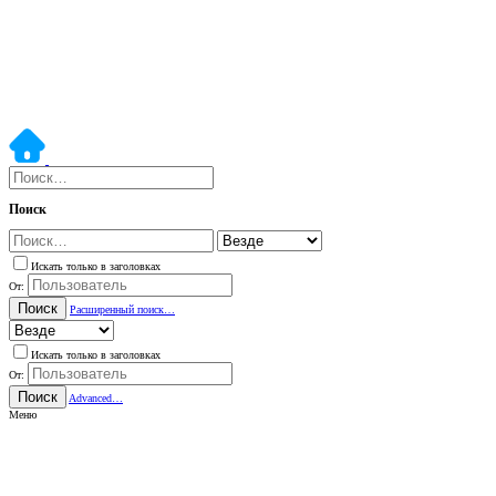
Поиск
Искать только в заголовках
От:
Поиск
Расширенный поиск…
Искать только в заголовках
От:
Поиск
Advanced…
Меню