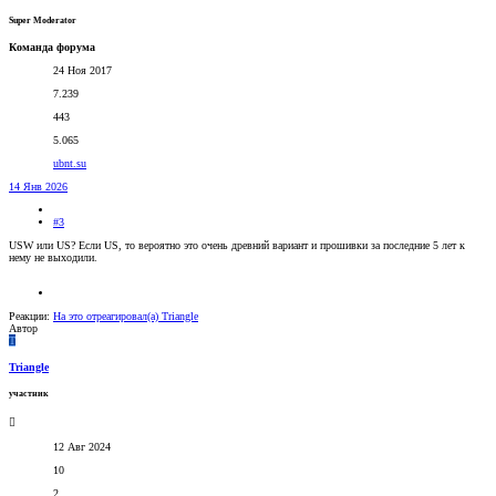
Super Moderator
Команда форума
24 Ноя 2017
7.239
443
5.065
ubnt.su
14 Янв 2026
#3
USW или US? Если US, то вероятно это очень древний вариант и прошивки за последние 5 лет к
нему не выходили.
Реакции:
На это отреагировал(а)
Triangle
Автор
T
Triangle
участник
12 Авг 2024
10
2