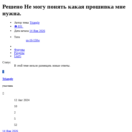
Решено
Не могу понять какая прошивка мне
нужна.
Автор темы
Triangle
👁 831
Дата начала
14 Янв 2026
Теги
us-16-150w
Форумы
Разделы
UniFi
Статус
В этой теме нельзя размещать новые ответы.
T
Triangle
участник
12 Авг 2024
10
2
5
52
14 Янв 2026