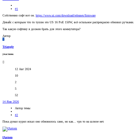
#1
Собственно софт вот он.
https://www.ui.com/download/releases/firmware
Девайс с которым что то туплю это US 16 PoE 150W, всё остальное распрекрасно обновил ручками.
Так какую софтину я должен брать для этого коммутатора?
Автор
T
Triangle
участник
12 Авг 2024
10
2
5
52
14 Янв 2026
Автор темы
#2
Пока думал курил искал оно обновилось само, но как... vpn то на шлюзе нет.
fAntom