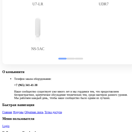
U7-LR
UDR7
NS-5AC
О комьюнити
Телефон заказа оборудования:
+7 (965) 341-41-38
Наше сообщество существует уже много лет и мы гордимся тем, что предоставляем
беспристрастное, критическое обсуждение технических тем, среди мастеров разного уровня.
Мы работаем каждый день, чтобы наше сообщество было одним из лучших.
Быстрая навигация
Главная
Форумы
Обратная связь
Точка доступа
Меню пользователя
Login