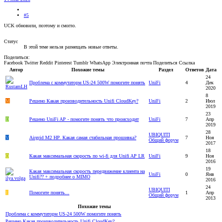
#5
UCK обновили, поэтому и смогло.
Статус
В этой теме нельзя размещать новые ответы.
Поделиться:
Facebook
Twitter
Reddit
Pinterest
Tumblr
WhatsApp
Электронная почта
Поделиться
Ссылка
Автор
Похожие темы
Раздел
Ответов
Дата
24
Проблема с коммутаторм US-24 500W помогите понять
UniFi
4
Дек
2020
8
M
Решено
Какая производительность Unifi CloudKey?
UniFi
2
Июл
2019
23
D
Решено
UniFi AP - помогите понять что происходит
UniFi
7
Апр
2019
28
UBIQUITI
V
Airgrid M2 HP. Какая самая стабильная прошивка?
7
Ноя
Общий форум
2017
18
O
Какая максимальная скорость по wi-fi для Unifi AP LR
UniFi
9
Ноя
2016
19
Какая максимальная скорость передвижение клиента на
UniFi
0
Янв
Unifi?? + подробнее о MIMO
2016
24
UBIQUITI
E
Помогите понять...
1
Апр
Общий форум
2013
Похожие темы
Проблема с коммутаторм US-24 500W помогите понять
Решено
Какая производительность Unifi CloudKey?