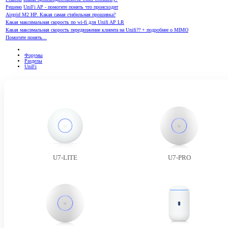
Решено
UniFi AP - помогите понять что происходит
Airgrid M2 HP. Какая самая стабильная прошивка?
Какая максимальная скорость по wi-fi для Unifi AP LR
Какая максимальная скорость передвижение клиента на Unifi?? + подробнее о MIMO
Помогите понять...
Форумы
Разделы
UniFi
U7-LITE
U7-PRO