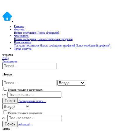
Главная
Форумы
Новые сообщения
Поиск сообщений
Что нового?
Новые сообщения
Новые сообщения профилей
Пользователи
Текущие посетители
Новые сообщения профилей
Поиск сообщений профилей
Точка доступа
Форумы
Вход
Регистрация
Поиск
Искать только в заголовках
От:
Поиск
Расширенный поиск…
Искать только в заголовках
От:
Поиск
Advanced…
Меню