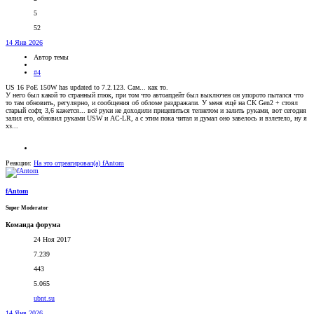
5
52
14 Янв 2026
Автор темы
#4
US 16 PoE 150W has updated to 7.2.123. Сам... как то.
У него был какой то странный глюк, при том что автоапдейт был выключен он упорото пытался что
то там обновить, регулярно, и сообщения об обломе раздражали. У меня ещё на CK Gen2 + стоял
старый софт, 3,6 кажется... всё руки не доходили прицепиться телнетом и залить руками, вот сегодня
залил его, обновил руками USW и AC-LR, а с этим пока читал и думал оно завелось и взлетело, ну я
хз...
Реакции:
На это отреагировал(а)
fAntom
fAntom
Super Moderator
Команда форума
24 Ноя 2017
7.239
443
5.065
ubnt.su
14 Янв 2026