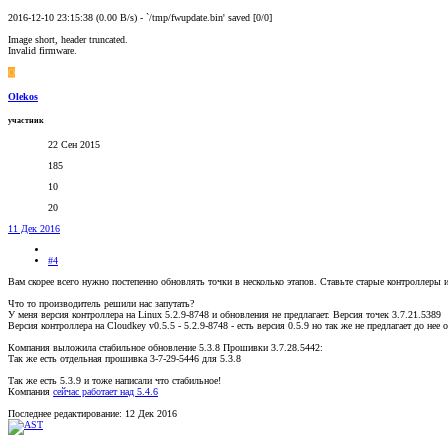
2016-12-10 23:15:38 (0.00 B/s) - `/tmp/fwupdate.bin' saved [0/0]
Image short, header truncated.
Invalid firmware.
O
Olekos
участник
22 Сен 2015
185
10
20
11 Дек 2016
#4
Вам скорее всего нужно постепенно обновлять точки в несколько этапов. Ставьте старые контроллеры и
Что то производитель решили нас запутать?
У меня версия контроллера на Linux 5.2.9-8748 и обновления не предлагает. Версия точек 3.7.21.5389
Версия контроллера на Cloudkey v0.5.5 - 5.2.9-8748 - есть версия 0.5.9 но так же не предлагает до нее 
Компания выложила стабильное обновление 5.3.8 Прошивки 3.7.28.5442:
Так же есть отдельная прошивка 3-7-29-5446 для 5.3.8
Так же есть 5.3.9 и тоже написали что стабильное!
Компания
сейчас работает над 5.4.6
Последнее редактирование:
12 Дек 2016