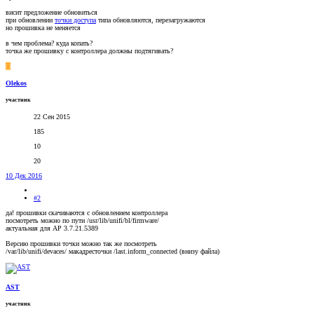
висит предложение обновиться
при обновлении
точки доступа
типа обновляются, перезагружаются
но прошивка не меняется
в чем проблема? куда копать?
точка же прошивку с контроллера должны подтягивать?
O
Olekos
участник
22 Сен 2015
185
10
20
10 Дек 2016
#2
да! прошивки скачиваются с обновлением контроллера
посмотреть можно по пути /usr/lib/unifi/bl/firmware/
актуальная для AP 3.7.21.5389
Версию прошивки точки можно так же посмотреть
/var/lib/unifi/devaces/ макадресточки /last.inform_connected (внизу файла)
AST
участник