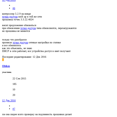
#6
контроллер 5.2.9 на винде
точки доступа
unifi ap в той же сети
прошивка точек 3.3.22.4024
висит предложение обновиться
при обновлении
точки доступа
типа обновляются, перезагружаются
но прошивка не меняется
только что разобрался
прописал
точке доступа
сетевые настройки по статике
и все обновилось
как это объяснить, не знаю
DHCP в сети работает, все устройства доступ в инет получают
Последнее редактирование:
12 Дек 2016
O
Olekos
участник
22 Сен 2015
185
10
20
12 Дек 2016
#7
хм она скорее всего проверку на подлинность прошивки делает