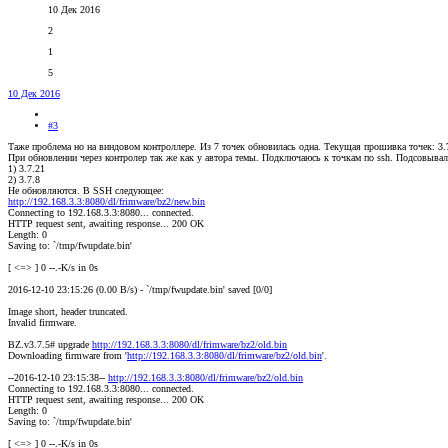
10 Дек 2016
2
1
5
10 Дек 2016
#3
Таже проблема но на виндовом контроллере. Из 7 точек обновилась одна. Текущая прошивка точек: 3.
При обновлении через контролер так же как у автора темы. Подключаюсь к точкам по ssh. Подсовывал
1) 3.7.21
2) 3.7.8
Не обновляются. В SSH следующее:
http://192.168.3.3:8080/dl/frimware/bz2/new.bin
Connecting to 192.168.3.3:8080... connected.
HTTP request sent, awaiting response... 200 OK
Length: 0
Saving to: `/tmp/fwupdate.bin'
[ <=> ] 0 --.-K/s in 0s
2016-12-10 23:15:26 (0.00 B/s) - `/tmp/fwupdate.bin' saved [0/0]
Image short, header truncated.
Invalid firmware.
BZ.v3.7.5# upgrade
http://192.168.3.3:8080/dl/frimware/bz2/old.bin
Downloading firmware from '
http://192.168.3.3:8080/dl/frimware/bz2/old.bin
'.
--2016-12-10 23:15:38--
http://192.168.3.3:8080/dl/frimware/bz2/old.bin
Connecting to 192.168.3.3:8080... connected.
HTTP request sent, awaiting response... 200 OK
Length: 0
Saving to: `/tmp/fwupdate.bin'
[ <=> ] 0 --.-K/s in 0s