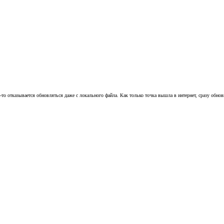
-то отказывается обновляться даже с локального файла. Как только точка вышла в интернет, сразу обно