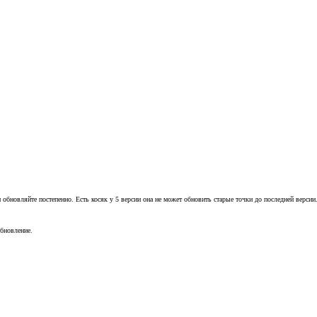
 обновляйте постепенно. Есть косяк у 5 версии она не может обновить старые точки до последней версии
обновление.