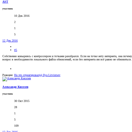
AST
участник
10 Дек 2016
2
1
5
12 Дек 2016
#5
Собственно ковыряясь с контроллером и точками разобрался. Если на точке нету интернета, она почему
вопрос в необходимости локального файла обновлений, если без интернета им всё равно не обновиться.
Реакции:
На это отреагировал(а)
Ilya Litvintsev
Александр Киселев
участник
30 Окт 2015
28
1
5
109
12 Дек 2016