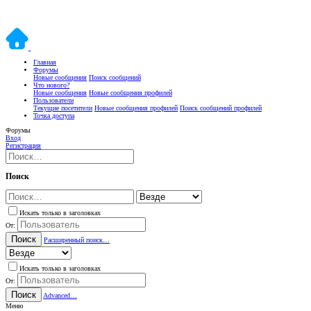
Главная
Форумы
Новые сообщения
Поиск сообщений
Что нового?
Новые сообщения
Новые сообщения профилей
Пользователи
Текущие посетители
Новые сообщения профилей
Поиск сообщений профилей
Точка доступа
Форумы
Вход
Регистрация
Поиск
Искать только в заголовках
От:
Поиск
Расширенный поиск…
Искать только в заголовках
От:
Поиск
Advanced…
Меню