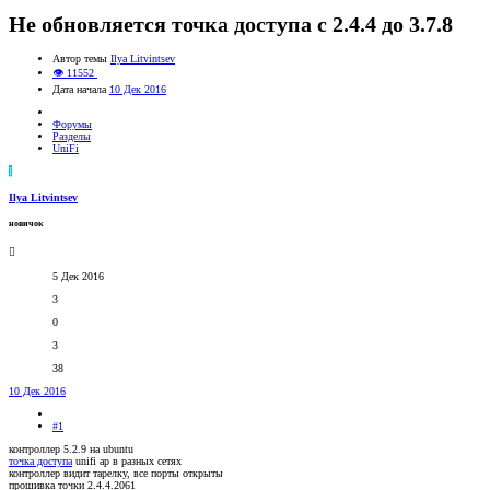
Не обновляется точка доступа с 2.4.4 до 3.7.8
Автор темы
Ilya Litvintsev
👁 11552
Дата начала
10 Дек 2016
Форумы
Разделы
UniFi
I
Ilya Litvintsev
новичок
5 Дек 2016
3
0
3
38
10 Дек 2016
#1
контроллер 5.2.9 на ubuntu
точка доступа
unifi ap в разных сетях
контроллер видит тарелку, все порты открыты
прошивка точки 2.4.4.2061