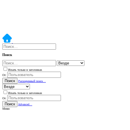
Поиск
Искать только в заголовках
От:
Поиск
Расширенный поиск…
Искать только в заголовках
От:
Поиск
Advanced…
Меню