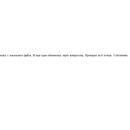
вилась с локального файла. И ещё одна обновилась через контроллер. Проверил на 6 точках. Собственно