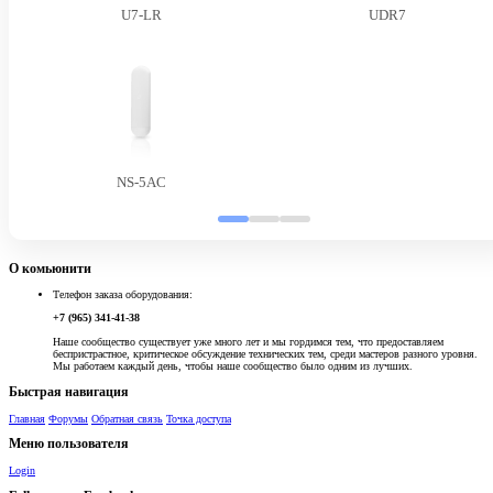
U7-LR
UDR7
NS-5AC
О комьюнити
Телефон заказа оборудования:
+7 (965) 341-41-38
Наше сообщество существует уже много лет и мы гордимся тем, что предоставляем
беспристрастное, критическое обсуждение технических тем, среди мастеров разного уровня.
Мы работаем каждый день, чтобы наше сообщество было одним из лучших.
Быстрая навигация
Главная
Форумы
Обратная связь
Точка доступа
Меню пользователя
Login