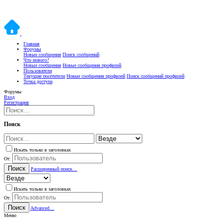
Главная
Форумы
Новые сообщения
Поиск сообщений
Что нового?
Новые сообщения
Новые сообщения профилей
Пользователи
Текущие посетители
Новые сообщения профилей
Поиск сообщений профилей
Точка доступа
Форумы
Вход
Регистрация
Поиск
Искать только в заголовках
От:
Поиск
Расширенный поиск…
Искать только в заголовках
От:
Поиск
Advanced…
Меню