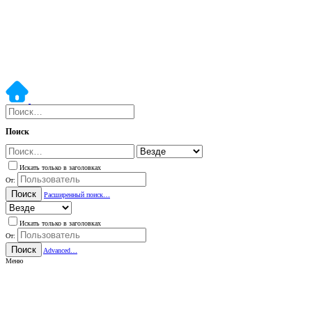
Поиск
Искать только в заголовках
От:
Поиск
Расширенный поиск…
Искать только в заголовках
От:
Поиск
Advanced…
Меню