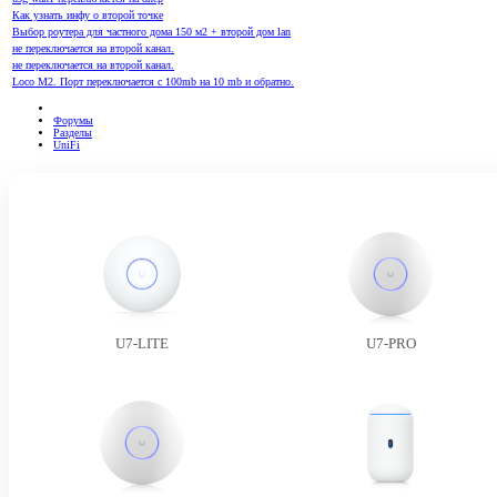
Как узнать инфу о второй точке
Выбор роутера для частного дома 150 м2 + второй дом lan
не переключается на второй канал.
не переключается на второй канал.
Loco M2. Порт переключается с 100mb на 10 mb и обратно.
Форумы
Разделы
UniFi
U7-LITE
U7-PRO