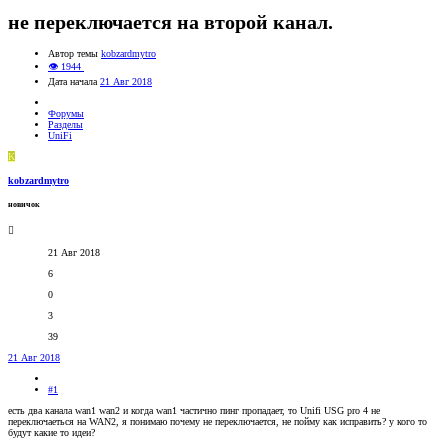
не переключается на второй канал.
Автор темы
kobzardmytro
👁 1944
Дата начала
21 Авг 2018
Форумы
Разделы
UniFi
K
kobzardmytro
новичок
21 Авг 2018
6
0
3
39
21 Авг 2018
#1
есть два канала wan1 wan2 и когда wan1 частично пинг пропадает, то Unifi USG pro 4 не
переключаеться на WAN2, я понимаю почему не переключается, не пойму как исправить? у кого то
будут какие то идеи?