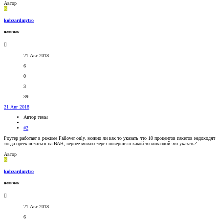
Автор
K
kobzardmytro
новичок
21 Авг 2018
6
0
3
39
21 Авг 2018
Автор темы
#2
Роутер работает в режиме Fallover only. можно ли как то указать что 10 процентов пакетов недоходят
тогда прееключаться на ВАН, вернее можно через повершелл какой то командой это указать?
Автор
K
kobzardmytro
новичок
21 Авг 2018
6