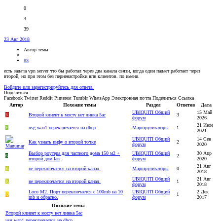
0
3
39
23 Авг 2018
Автор темы
#3
есть задача vpn server что бы работал через два канала связи, когда один падает работает через
второй, но при этом без перненастройки впн клиентов. по имени.
Войдите или зарегистрируйтесь для ответа.
Поделиться:
Facebook
Twitter
Reddit
Pinterest
Tumblr
WhatsApp
Электронная почта
Поделиться
Ссылка
Автор
Похожие темы
Раздел
Ответов
Дата
UBIQUITI Общий
15 Май
K
Второй клиент к мосту нет линка 5ac
3
форум
2026
21 Июн
F
usg wan1 переключается на dhcp
Маршрутизаторы
1
2021
UBIQUITI Общий
14 Сен
Как узнать инфу о второй точке
2
форум
2020
Выбор роутера для частного дома 150 м2 +
UBIQUITI Общий
30 Апр
6
2
второй дом lan
форум
2020
21 Авг
K
не переключается на второй канал.
Маршрутизаторы
0
2018
UBIQUITI Общий
21 Авг
K
не переключается на второй канал.
1
форум
2018
Loco M2. Порт переключается с 100mb на 10
UBIQUITI Общий
2 Дек
K
1
mb и обратно.
форум
2017
Похожие темы
Второй клиент к мосту нет линка 5ac
usg wan1 переключается на dhcp