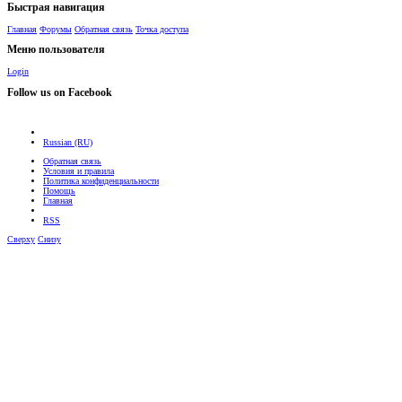
Быстрая навигация
Главная
Форумы
Обратная связь
Точка доступа
Меню пользователя
Login
Follow us on Facebook
Russian (RU)
Обратная связь
Условия и правила
Политика конфиденциальности
Помощь
Главная
RSS
Сверху
Снизу