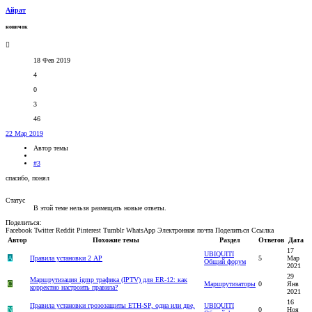
Айрат
новичок
18 Фев 2019
4
0
3
46
22 Мар 2019
Автор темы
#3
спасибо, понял
Статус
В этой теме нельзя размещать новые ответы.
Поделиться:
Facebook
Twitter
Reddit
Pinterest
Tumblr
WhatsApp
Электронная почта
Поделиться
Ссылка
Автор
Похожие темы
Раздел
Ответов
Дата
17
UBIQUITI
A
Правила установки 2 AP
5
Мар
Общий форум
2021
29
Маршрутизация igmp трафика (IPTV) для ER-12: как
C
Маршрутизаторы
0
Янв
корректно настроить правила?
2021
16
Правила установки грозозащиты ETH-SP, одна или две,
UBIQUITI
N
0
Ноя