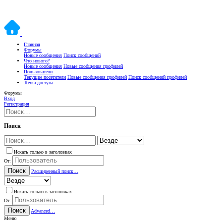
Главная
Форумы
Новые сообщения
Поиск сообщений
Что нового?
Новые сообщения
Новые сообщения профилей
Пользователи
Текущие посетители
Новые сообщения профилей
Поиск сообщений профилей
Точка доступа
Форумы
Вход
Регистрация
Поиск
Искать только в заголовках
От:
Поиск
Расширенный поиск…
Искать только в заголовках
От:
Поиск
Advanced…
Меню