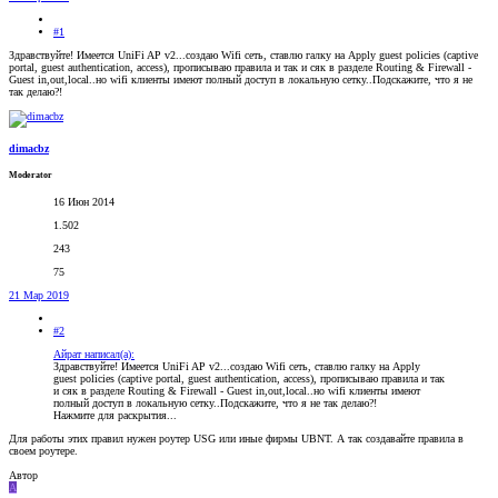
#1
Здравствуйте! Имеется UniFi AP v2...создаю Wifi сеть, ставлю галку на Apply guest policies (captive
portal, guest authentication, access), прописываю правила и так и сяк в разделе Routing & Firewall -
Guest in,out,local..но wifi клиенты имеют полный доступ в локальную сетку..Подскажите, что я не
так делаю?!
dimacbz
Moderator
16 Июн 2014
1.502
243
75
21 Мар 2019
#2
Айрат написал(а):
Здравствуйте! Имеется UniFi AP v2...создаю Wifi сеть, ставлю галку на Apply
guest policies (captive portal, guest authentication, access), прописываю правила и так
и сяк в разделе Routing & Firewall - Guest in,out,local..но wifi клиенты имеют
полный доступ в локальную сетку..Подскажите, что я не так делаю?!
Нажмите для раскрытия...
Для работы этих правил нужен роутер USG или иные фирмы UBNT. А так создавайте правила в
своем роутере.
Автор
А