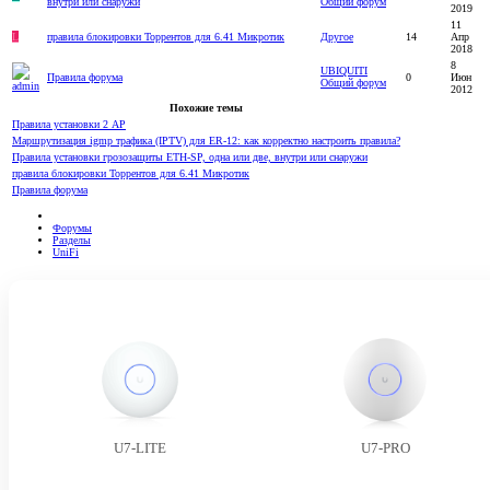
внутри или снаружи
Общий форум
2019
11
L
правила блокировки Торрентов для 6.41 Микротик
Другое
14
Апр
2018
8
UBIQUITI
Правила форума
0
Июн
Общий форум
2012
Похожие темы
Правила установки 2 AP
Маршрутизация igmp трафика (IPTV) для ER-12: как корректно настроить правила?
Правила установки грозозащиты ETH-SP, одна или две, внутри или снаружи
правила блокировки Торрентов для 6.41 Микротик
Правила форума
Форумы
Разделы
UniFi
U7-LITE
U7-PRO