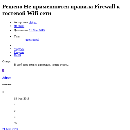
Решено
Не применяются правила Firewall к
гостевой Wifi сети
Автор темы
Айрат
👁 3690
Дата начала
21 Мар 2019
Теги
guest portal
Форумы
Разделы
UniFi
Статус
В этой теме нельзя размещать новые ответы.
А
Айрат
новичок
18 Фев 2019
4
0
3
46
21 Мар 2019