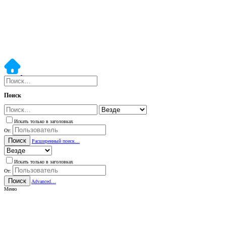
Поиск
Искать только в заголовках
От:
Поиск
Расширенный поиск…
Искать только в заголовках
От:
Поиск
Advanced…
Меню