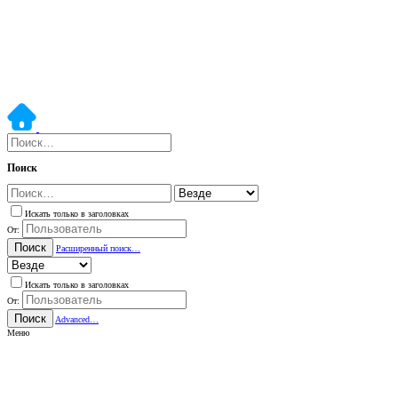
Поиск
Искать только в заголовках
От:
Поиск
Расширенный поиск…
Искать только в заголовках
От:
Поиск
Advanced…
Меню