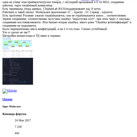
одна на улице зона приёмки/погрузки товара), с последней прошивкой 4.0.10.9653, соединены
кабелем, через гигабитный коммутатор.
Есть терминалы сбора данных, ChipherLab RS31(поддерживают na), 8 штук.
Работают в такой связке: Мобильное приложение 1С - Apache - 1C Сервер - sqlserver
Есть проблема! Роуминг ужасно отрабатывается, или не отрабатывается вовсе... соответственно
теряем соединение, соответственно получаем ошибку "недоступен хост", при этом через 2 секунды
соединение восстанавливается. Или бывает вторая ошибка, много реже "Ошибка аутентификации" и
соединение не подымается.
Было перепробовано масса конфигураций, и на 2.4 ггц тоже. Сигнал устойчивый.
Что я сделал не так??
Настройки контроллера и ТД ниже в скринах:
fAntom
Super Moderator
Команда форума
24 Ноя 2017
7.239
443