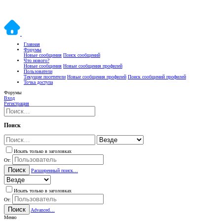
Главная
Форумы
Новые сообщения
Поиск сообщений
Что нового?
Новые сообщения
Новые сообщения профилей
Пользователи
Текущие посетители
Новые сообщения профилей
Поиск сообщений профилей
Точка доступа
Форумы
Вход
Регистрация
Поиск
Искать только в заголовках
От:
Поиск
Расширенный поиск…
Искать только в заголовках
От:
Поиск
Advanced…
Меню