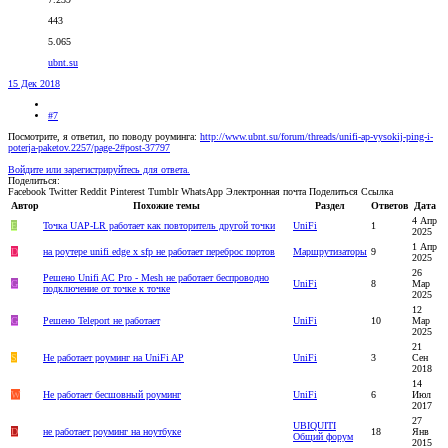
443
5.065
ubnt.su
15 Дек 2018
#7
Посмотрите, я ответил, по поводу роуминга:
http://www.ubnt.su/forum/threads/unifi-ap-vysokij-ping-i-
poterja-paketov.2257/page-2#post-37797
Войдите или зарегистрируйтесь для ответа.
Поделиться:
Facebook
Twitter
Reddit
Pinterest
Tumblr
WhatsApp
Электронная почта
Поделиться
Ссылка
Автор
Похожие темы
Раздел
Ответов
Дата
4 Апр
E
Точка UAP-LR работает как повторитель другой точки
UniFi
1
2025
1 Апр
D
на роутере unifi edge x sfp не работает переброс портов
Маршрутизаторы
9
2025
26
Решено
Unifi AC Pro - Mesh не работает беспроводно
G
UniFi
8
Мар
подключение от точке к точке
2025
12
G
Решено
Teleport не работает
UniFi
10
Мар
2025
21
S
Не работает роуминг на UniFi AP
UniFi
3
Сен
2018
14
W
Не работает бесшовный роуминг
UniFi
6
Июл
2017
27
UBIQUITI
D
не работает роуминг на ноутбуке
18
Янв
Общий форум
2015