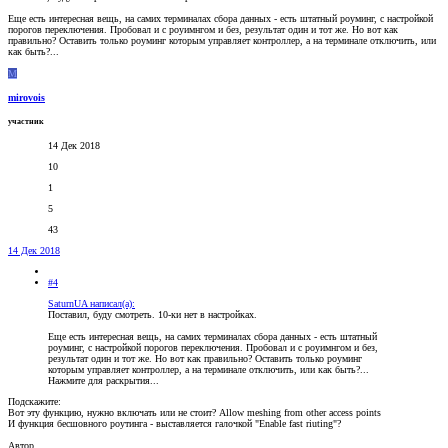
Еще есть интересная вещь, на самих терминалах сбора данных - есть штатный роуминг, с настройкой
порогов переключения. Пробовал и с роуимнгом и без, результат один и тот же. Но вот как
правильно? Оставить только роуминг которым управляет контроллер, а на терминале отключить, или
как быть?...
M
mirovois
участник
14 Дек 2018
10
1
5
43
14 Дек 2018
#4
SaturnUA написал(а):
Поставил, буду смотреть. 10-ки нет в настройках.
Еще есть интересная вещь, на самих терминалах сбора данных - есть штатный
роуминг, с настройкой порогов переключения. Пробовал и с роуимнгом и без,
результат один и тот же. Но вот как правильно? Оставить только роуминг
которым управляет контроллер, а на терминале отключить, или как быть?...
Нажмите для раскрытия...
Подскажите:
Вот эту функцию, нужно включать или не стоит? Allow meshing from other access points
И функция бесшовного роутинга - выставляется галочкой "Enable fast riuting"?
Автор