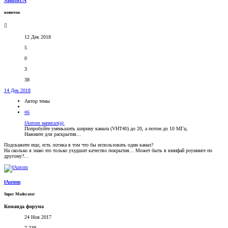
SaturnUA
новичок
12 Дек 2018
5
0
3
38
14 Дек 2018
Автор темы
#6
fAntom написал(а):
Попробуйте уменьшить ширину канала (VHT40) до 20, а потом до 10 МГц.
Нажмите для раскрытия...
Подскажите еще, есть логика в том что бы использовать один канал?
На сколько я знаю это только ухудшит качество покрытия... Может быть в юнифай роуминге по
другому?...
fAntom
Super Moderator
Команда форума
24 Ноя 2017
7.239