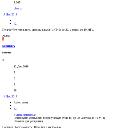
5.065
ubnt.su
13 Дек 2018
#2
Попробуйте уменьшить ширину канала (VHT40) до 20, а потом до 10 МГц.
Автор
S
SaturnUA
новичок
12 Дек 2018
5
0
3
38
14 Дек 2018
Автор темы
#3
fAntom написал(а):
Попробуйте уменьшить ширину канала (VHT40) до 20, а потом до 10 МГц.
Нажмите для раскрытия...
Поставил, буду смотреть. 10-ки нет в настройках.