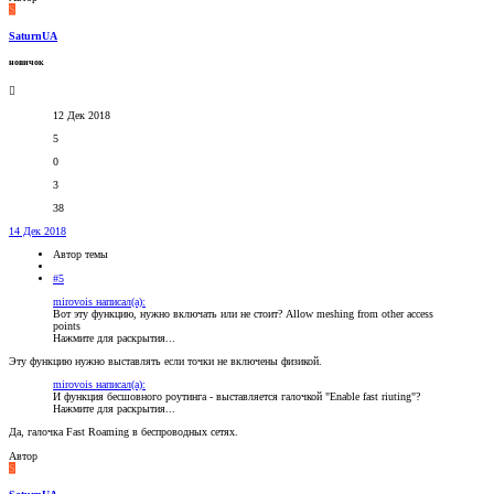
S
SaturnUA
новичок
12 Дек 2018
5
0
3
38
14 Дек 2018
Автор темы
#5
mirovois написал(а):
Вот эту функцию, нужно включать или не стоит? Allow meshing from other access
points
Нажмите для раскрытия...
Эту функцию нужно выставлять если точки не включены физикой.
mirovois написал(а):
И функция бесшовного роутинга - выставляется галочкой "Enable fast riuting"?
Нажмите для раскрытия...
Да, галочка Fast Roaming в беспроводных сетях.
Автор
S