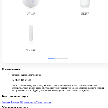
U7-LR
UDR7
NS-5AC
О комьюнити
Телефон заказа оборудования:
+7 (965) 341-41-38
Наше сообщество существует уже много лет и мы гордимся тем, что предоставляем
беспристрастное, критическое обсуждение технических тем, среди мастеров разного уровня.
Мы работаем каждый день, чтобы наше сообщество было одним из лучших.
Быстрая навигация
Главная
Форумы
Обратная связь
Точка доступа
Меню пользователя