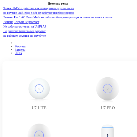
Похожие темы
Точка UAP-LR работает как повторитель другой точки
на роутере unifi edge x sfp не работает переброс портов
Решено
Unifi AC Pro - Mesh не работает беспроводно подключение от точке к точке
Решено
Teleport не работает
Не работает роуминг на UniFi AP
Не работает бесшовный роуминг
не работает роуминг на ноутбуке
Форумы
Разделы
UniFi
U7-LITE
U7-PRO