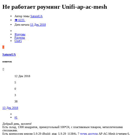
Не работает роуминг Unifi-ap-ac-mesh
Автор темы
SaturnUA
👁 6225
Дата начала
13 Дек 2018
Форумы
Разделы
UniFi
S
SaturnUA
новичок
12 Дек 2018
5
0
3
38
13 Дек 2018
#1
Добрый день, коллеги!
Есть склад, 1300 квадратов, прямоугольный 100*24, с пластиковым товаром, металлическими
стеллажами.
Есть контроллер версии 5.9.29 (Build: atag_5.9.29_11384), 7
точек доступа
AP-AC-Mesh (считаем 6,