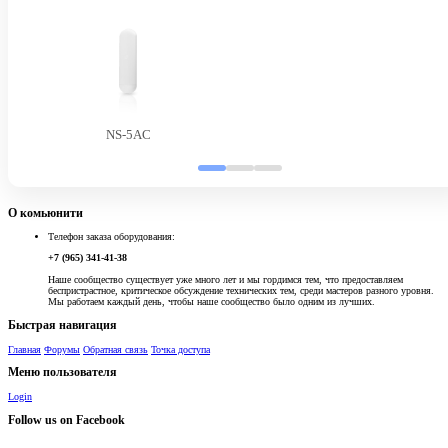
NS-5AC
О комьюнити
Телефон заказа оборудования:
+7 (965) 341-41-38
Наше сообщество существует уже много лет и мы гордимся тем, что предоставляем
беспристрастное, критическое обсуждение технических тем, среди мастеров разного уровня.
Мы работаем каждый день, чтобы наше сообщество было одним из лучших.
Быстрая навигация
Главная
Форумы
Обратная связь
Точка доступа
Меню пользователя
Login
Follow us on Facebook