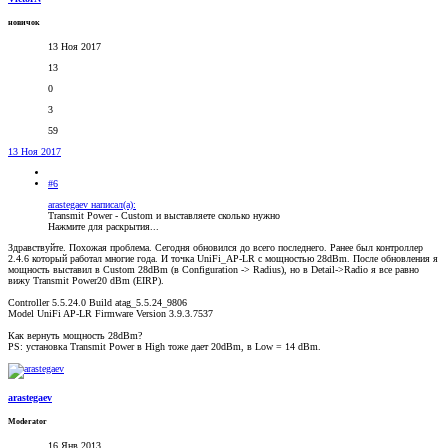
новичок
13 Ноя 2017
13
0
3
59
13 Ноя 2017
#6
arastegaev написал(а):
Transmit Power - Custom и выставляете сколько нужно
Нажмите для раскрытия...
Здравствуйте. Похожая проблема. Сегодня обновился до всего последнего. Ранее был контроллер
2.4.6 который работал многие года. И точка UniFi_AP-LR с мощностью 28dBm. После обновления я
мощность выставил в Custom 28dBm (в Configuration -> Radius), но в Detail->Radio я все равно
вижу Transmit Power20 dBm (EIRP).
Controller 5.5.24.0 Build atag_5.5.24_9806
Model UniFi AP-LR Firmware Version 3.9.3.7537
Как вернуть мощность 28dBm?
PS: установка Transmit Power в High тоже дает 20dBm, в Low = 14 dBm.
arastegaev
Moderator
16 Янв 2013