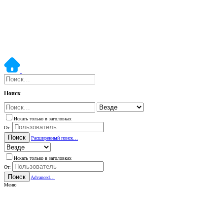
Поиск
Искать только в заголовках
От:
Поиск
Расширенный поиск…
Искать только в заголовках
От:
Поиск
Advanced…
Меню