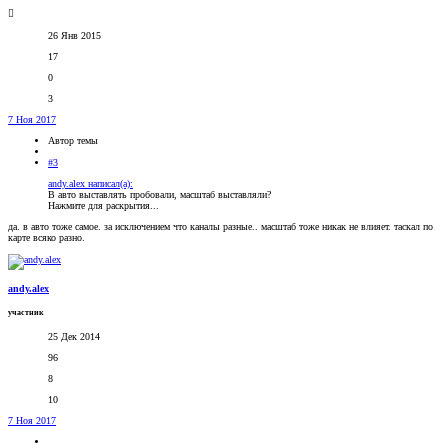
26 Янв 2015
17
0
3
7 Ноя 2017
Автор темы
#3
andy.alex написал(а):
В авто выставлять пробовали, масштаб выставляли?
Нажмите для раскрытия...
да. в авто тоже самое. за исключением что каналы разные.. масштаб тоже никак не влияет. таскал по
карте всяко разно.
andy.alex
участник
25 Дек 2014
96
8
10
7 Ноя 2017