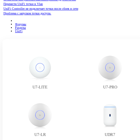
Перенести UniFi точки в Vlan
UniFi Controller не подключает точки после сбоев в сети
Проблема с запуском точки доступа.
Форумы
Разделы
UniFi
U7-LITE
U7-PRO
U7-LR
UDR7