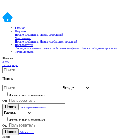
Главная
Форумы
Новые сообщения
Поиск сообщений
Что нового?
Новые сообщения
Новые сообщения профилей
Пользователи
Текущие посетители
Новые сообщения профилей
Поиск сообщений профилей
Точка доступа
Форумы
Вход
Регистрация
Поиск
Искать только в заголовках
От:
Поиск
Расширенный поиск…
Искать только в заголовках
От:
Поиск
Advanced…
Меню