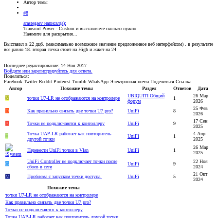
Автор темы
#8
arastegaev написал(а):
Transmit Power - Custom и выставляете сколько нужно
Нажмите для раскрытия...
Выставил в 22 дцб. (максимально возможное значение предложенное веб интерфейсом) . в результате
все равно 18. вторая точка стоит на High и жжет на 24
Последнее редактирование:
14 Ноя 2017
Войдите или зарегистрируйтесь для ответа.
Поделиться:
Facebook
Twitter
Reddit
Pinterest
Tumblr
WhatsApp
Электронная почта
Поделиться
Ссылка
Автор
Похожие темы
Раздел
Ответов
Дата
UBIQUITI Общий
26 Мар
N
точки U7-LR не отображаются на контролере
1
форум
2026
25 Фев
D
Как правильно связать две точки U7 pro?
UniFi
8
2026
17 Сен
A
Точки не подключаются к контоллеру
UniFi
9
2025
Точка UAP-LR работает как повторитель
4 Апр
E
UniFi
1
другой точки
2025
26 Мар
Перенести UniFi точки в Vlan
UniFi
1
2025
UniFi Controller не подключает точки после
22 Ноя
G
UniFi
9
сбоев в сети
2024
21 Окт
M
Проблема с запуском точки доступа.
UniFi
5
2024
Похожие темы
точки U7-LR не отображаются на контролере
Как правильно связать две точки U7 pro?
Точки не подключаются к контоллеру
Точка UAP-LR работает как повторитель другой точки