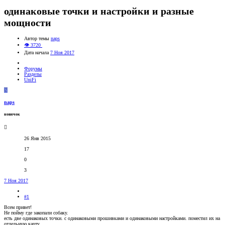
одинаковые точки и настройки и разные
мощности
Автор темы
naps
👁 3720
Дата начала
7 Ноя 2017
Форумы
Разделы
UniFi
N
naps
новичок
26 Янв 2015
17
0
3
7 Ноя 2017
#1
Всем привет!
Не пойму где закопали собаку.
есть две одинаковых точки. с одинаковыми прошивками и одинаковыми настройками. поместил их на
отдельную карту.