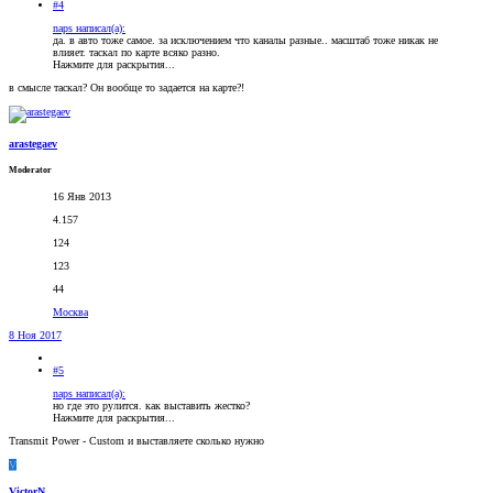
#4
naps написал(а):
да. в авто тоже самое. за исключением что каналы разные.. масштаб тоже никак не
влияет. таскал по карте всяко разно.
Нажмите для раскрытия...
в смысле таскал? Он вообще то задается на карте?!
arastegaev
Moderator
16 Янв 2013
4.157
124
123
44
Москва
8 Ноя 2017
#5
naps написал(а):
но где это рулится. как выставить жестко?
Нажмите для раскрытия...
Transmit Power - Custom и выставляете сколько нужно
V
VictorN