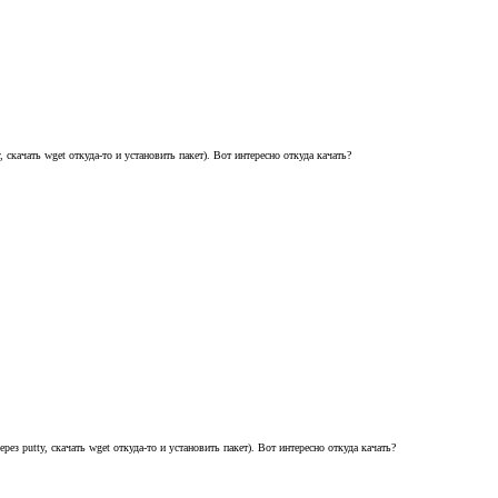
 скачать wget откуда-то и установить пакет). Вот интересно откуда качать?
ез putty, скачать wget откуда-то и установить пакет). Вот интересно откуда качать?