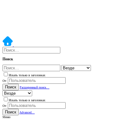
Поиск
Искать только в заголовках
От:
Поиск
Расширенный поиск…
Искать только в заголовках
От:
Поиск
Advanced…
Меню