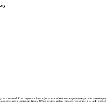
Key
нутри помещений. Если с первым всё просто(настроил и забыл) то со вторым приходится постоянно корре
з для смены имени или пароля фиви за 100 км не очень удобно. Так вот в чем вопрос, т. к. UniFi Contr