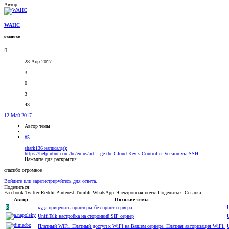
Автор
WAHC
новичок
28 Апр 2017
3
0
3
43
12 Май 2017
Автор темы
#5
shark136 написал(а):
https://help.ubnt.com/hc/en-us/arti...ge-the-Cloud-Key-s-Controller-Version-via-SSH
Нажмите для раскрытия...
спасибо огромное
Войдите или зарегистрируйтесь для ответа.
Поделиться:
Facebook
Twitter
Reddit
Pinterest
Tumblr
WhatsApp
Электронная почта
Поделиться
Ссылка
Автор
Похожие темы
R
куда прицепить принтеры без принт сервера
UnifiTalk настройка на сторонний SIP сервер
Платный WiFi. Платный доступ к WiFi на Вашем сервере. Платная авторизация WiFi.