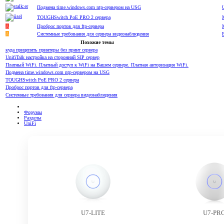
Подмена time.windows.com ntp-сервером на USG
TOUGHSwitch PoE PRO 2 сервера
A
Проброс портов для ftp-сервера
A
Системные требования для сервера видеонаблюдения
Похожие темы
куда прицепить принтеры без принт сервера
UnifiTalk настройка на сторонний SIP сервер
Платный WiFi. Платный доступ к WiFi на Вашем сервере. Платная авторизация WiFi.
Подмена time.windows.com ntp-сервером на USG
TOUGHSwitch PoE PRO 2 сервера
Проброс портов для ftp-сервера
Системные требования для сервера видеонаблюдения
Форумы
Разделы
UniFi
U7-LITE
U7-PR