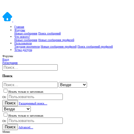
Главная
Форумы
Новые сообщения
Поиск сообщений
Что нового?
Новые сообщения
Новые сообщения профилей
Пользователи
Текущие посетители
Новые сообщения профилей
Поиск сообщений профилей
Точка доступа
Форумы
Вход
Регистрация
Поиск
Искать только в заголовках
От:
Поиск
Расширенный поиск…
Искать только в заголовках
От:
Поиск
Advanced…
Меню