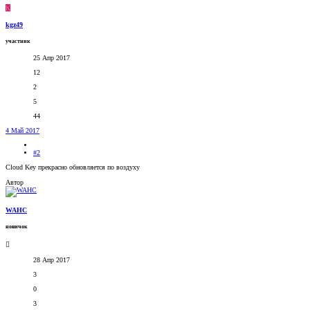
K
kgz49
участник
25 Апр 2017
12
2
5
44
4 Май 2017
#2
Cloud Key прекрасно обновляется по воздуху
Автор
WAHC
новичок
28 Апр 2017
3
0
3