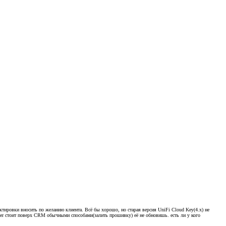
ктировки вносить по желанию клиента. Всё бы хорошо, но старая версия UniFi Cloud Key(4.х) не
oller стоит поверх CRM обычными способами(залить прошивку) её не обновишь. есть ли у кого