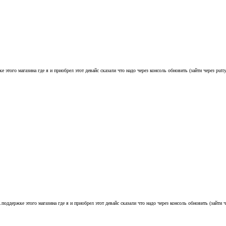
этого магазина где я и приобрел этот девайс сказали что надо через консоль обновить (зайти через putty,
оддержке этого магазина где я и приобрел этот девайс сказали что надо через консоль обновить (зайти чер