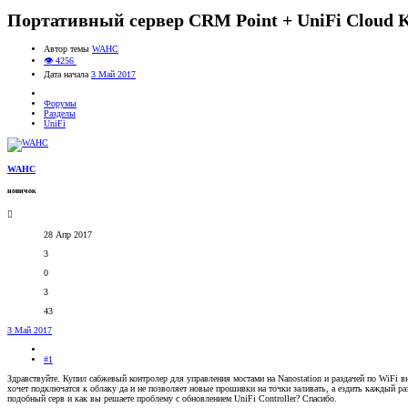
Портативный сервер CRM Point + UniFi Cloud 
Автор темы
WAHC
👁 4256
Дата начала
3 Май 2017
Форумы
Разделы
UniFi
WAHC
новичок
28 Апр 2017
3
0
3
43
3 Май 2017
#1
Здравствуйте. Купил сабжевый контролер для управления мостами на Nanostation и раздачей по WiFi в
хочет подключатся к облаку да и не позволяет новые прошивки на точки заливать, а ездить каждый ра
подобный серв и как вы решаете проблему с обновлением UniFi Controller? Спасибо.