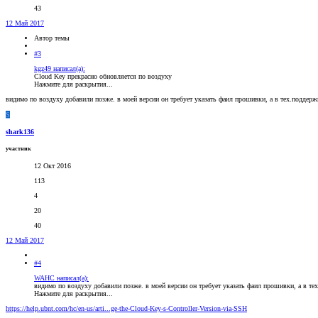
43
12 Май 2017
Автор темы
#3
kgz49 написал(а):
Cloud Key прекрасно обновляется по воздуху
Нажмите для раскрытия...
видимо по воздуху добавили позже. в моей версии он требует указать фаил прошивки, а в тех.поддержке 
S
shark136
участник
12 Окт 2016
113
4
20
40
12 Май 2017
#4
WAHC написал(а):
видимо по воздуху добавили позже. в моей версии он требует указать фаил прошивки, а в тех.п
Нажмите для раскрытия...
https://help.ubnt.com/hc/en-us/arti...ge-the-Cloud-Key-s-Controller-Version-via-SSH