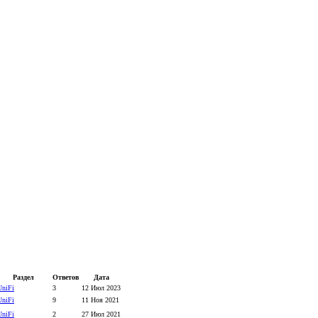
Раздел
Ответов
Дата
UniFi
3
12 Июл 2023
UniFi
9
11 Ноя 2021
UniFi
2
27 Июл 2021