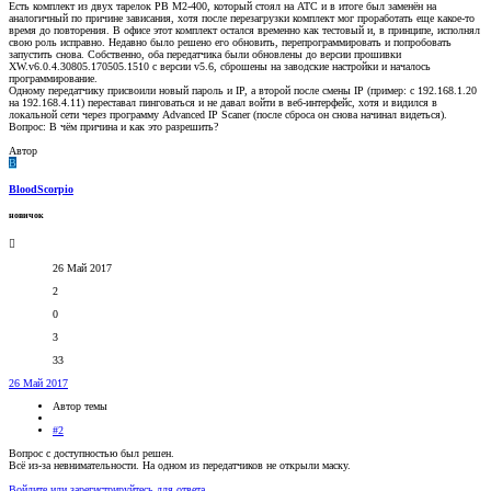
Есть комплект из двух тарелок PB M2-400, который стоял на АТС и в итоге был заменён на
аналогичный по причине зависания, хотя после перезагрузки комплект мог проработать еще какое-то
время до повторения. В офисе этот комплект остался временно как тестовый и, в принципе, исполнял
свою роль исправно. Недавно было решено его обновить, перепрограммировать и попробовать
запустить снова. Собственно, оба передатчика были обновлены до версии прошивки
XW.v6.0.4.30805.170505.1510 с версии v5.6, сброшены на заводские настройки и началось
программирование.
Одному передатчику присвоили новый пароль и IP, а второй после смены IP (пример: с 192.168.1.20
на 192.168.4.11) переставал пинговаться и не давал войти в веб-интерфейс, хотя и видился в
локальной сети через программу Advanced IP Scaner (после сброса он снова начинал видеться).
Вопрос: В чём причина и как это разрешить?
Автор
B
BloodScorpio
новичок
26 Май 2017
2
0
3
33
26 Май 2017
Автор темы
#2
Вопрос с доступностью был решен.
Всё из-за невнимательности. На одном из передатчиков не открыли маску.
Войдите или зарегистрируйтесь для ответа.