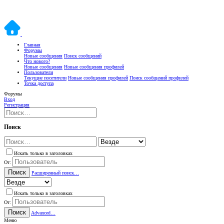
Главная
Форумы
Новые сообщения
Поиск сообщений
Что нового?
Новые сообщения
Новые сообщения профилей
Пользователи
Текущие посетители
Новые сообщения профилей
Поиск сообщений профилей
Точка доступа
Форумы
Вход
Регистрация
Поиск
Искать только в заголовках
От:
Поиск
Расширенный поиск…
Искать только в заголовках
От:
Поиск
Advanced…
Меню