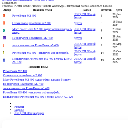
Поделиться:
Facebook
Twitter
Reddit
Pinterest
Tumblr
WhatsApp
Электронная почта
Поделиться
Ссылка
Автор
Похожие темы
Раздел
Ответов
Дата
UBIQUITI Общий
30 Дек
D
PowerBeam M2 400
3
форум
2024
16 Июл
E
Cхема платы powerbeam m2 400
Другое
3
2024
Мост PowerBeam M2 400 падает обмен каждые 5
UBIQUITI Общий
23 Янв
Q
1
минут
форум
2024
28 Апр
M
Не пингуется PowerBeam M2-400
Другое
1
2023
UBIQUITI Общий
28 Мар
I
точка -многоточек PowerBeam m5 400
2
форум
2023
UBIQUITI Общий
19 Сен
I
PowerBeam M5-400 - отключен web-интерфейс.
14
форум
2022
Подключение PowerBeam M5-400 к точку LiteAP
UBIQUITI Общий
27 Авг
A
13
AC-120
форум
2022
Похожие темы
PowerBeam M2 400
Cхема платы powerbeam m2 400
Мост PowerBeam M2 400 падает обмен каждые 5 минут
Не пингуется PowerBeam M2-400
точка -многоточек PowerBeam m5 400
PowerBeam M5-400 - отключен web-интерфейс.
Подключение PowerBeam M5-400 к точку LiteAP AC-120
Форумы
Разделы
UBIQUITI Общий форум