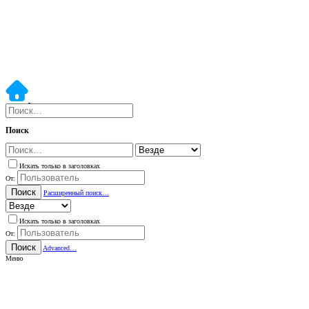
Поиск
Искать только в заголовках
От:
Поиск
Расширенный поиск…
Искать только в заголовках
От:
Поиск
Advanced…
Меню