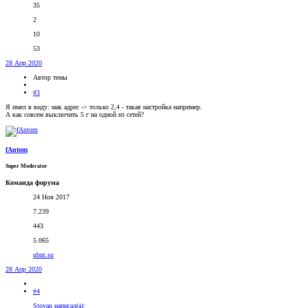
35
2
10
53
28 Апр 2020
Автор темы
#3
Я имел в виду: мак адрес -> только 2,4 - такая настройка например.
А как совсем выключить 5 г на одной из сетей?
fAntom
Super Moderator
Команда форума
24 Ноя 2017
7.239
443
5.065
ubnt.su
28 Апр 2020
#4
Stoyan написал(а):