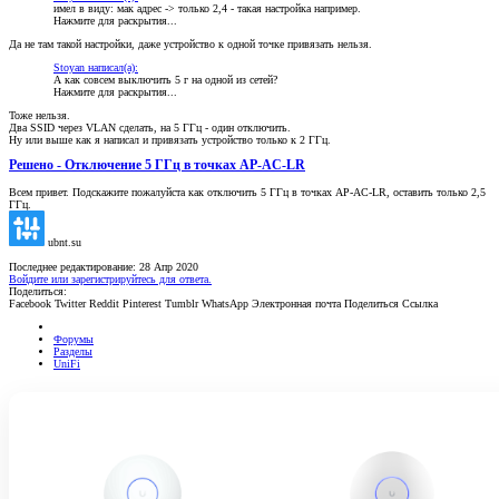
имел в виду: мак адрес -> только 2,4 - такая настройка например.
Нажмите для раскрытия...
Да не там такой настройки, даже устройство к одной точке привязать нельзя.
Stoyan написал(а):
А как совсем выключить 5 г на одной из сетей?
Нажмите для раскрытия...
Тоже нельзя.
Два SSID через VLAN сделать, на 5 ГГц - один отключить.
Ну или выше как я написал и привязать устройство только к 2 ГГц.
Решено - Отключение 5 ГГц в точках AP-AC-LR
Всем привет. Подскажите пожалуйста как отключить 5 ГГц в точках AP-AC-LR, оставить только 2,5
ГГц.
ubnt.su
Последнее редактирование:
28 Апр 2020
Войдите или зарегистрируйтесь для ответа.
Поделиться:
Facebook
Twitter
Reddit
Pinterest
Tumblr
WhatsApp
Электронная почта
Поделиться
Ссылка
Форумы
Разделы
UniFi