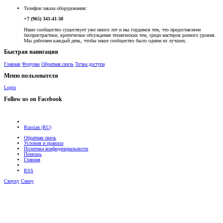
Телефон заказа оборудования:
+7 (965) 341-41-38
Наше сообщество существует уже много лет и мы гордимся тем, что предоставляем
беспристрастное, критическое обсуждение технических тем, среди мастеров разного уровня.
Мы работаем каждый день, чтобы наше сообщество было одним из лучших.
Быстрая навигация
Главная
Форумы
Обратная связь
Точка доступа
Меню пользователя
Login
Follow us on Facebook
Russian (RU)
Обратная связь
Условия и правила
Политика конфиденциальности
Помощь
Главная
RSS
Сверху
Снизу