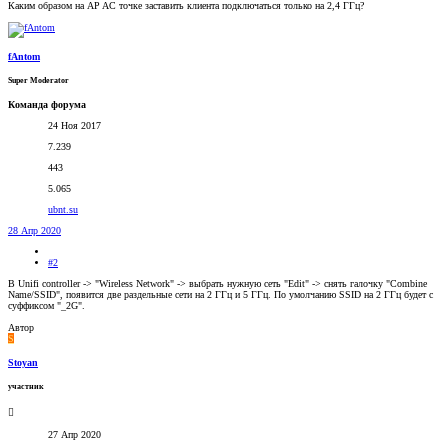
Каким образом на AP AC точке заставить клиента подключаться только на 2,4 ГГц?
fAntom
Super Moderator
Команда форума
24 Ноя 2017
7.239
443
5.065
ubnt.su
28 Апр 2020
#2
В Unifi controller -> "Wireless Network" -> выбрать нужную сеть "Edit" -> снять галочку "Combine
Name/SSID", появится две раздельные сети на 2 ГГц и 5 ГГц. По умолчанию SSID на 2 ГГц будет с
суффиксом "_2G".
Автор
S
Stoyan
участник
27 Апр 2020