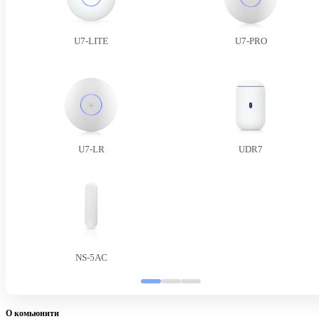
U7-LITE
U7-PRO
U7-LR
UDR7
NS-5AC
О комьюнити