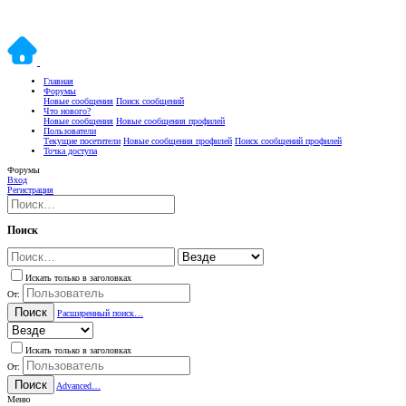
Главная
Форумы
Новые сообщения
Поиск сообщений
Что нового?
Новые сообщения
Новые сообщения профилей
Пользователи
Текущие посетители
Новые сообщения профилей
Поиск сообщений профилей
Точка доступа
Форумы
Вход
Регистрация
Поиск
Искать только в заголовках
От:
Поиск
Расширенный поиск…
Искать только в заголовках
От:
Поиск
Advanced…
Меню