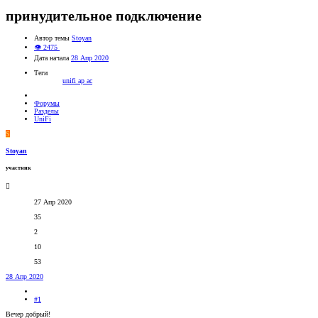
принудительное подключение
Автор темы
Stoyan
👁 2475
Дата начала
28 Апр 2020
Теги
unifi ap ac
Форумы
Разделы
UniFi
S
Stoyan
участник
27 Апр 2020
35
2
10
53
28 Апр 2020
#1
Вечер добрый!