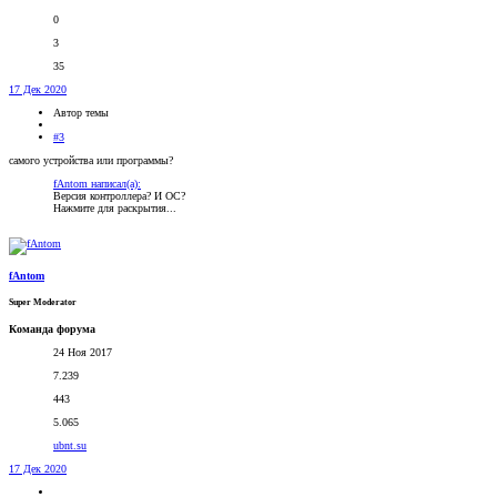
0
3
35
17 Дек 2020
Автор темы
#3
самого устройства или программы?
fAntom написал(а):
Версия контроллера? И ОС?
Нажмите для раскрытия...
fAntom
Super Moderator
Команда форума
24 Ноя 2017
7.239
443
5.065
ubnt.su
17 Дек 2020