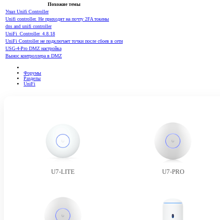
Похожие темы
Упал Unifi Controller
Unifi controller. Не приходят на почту 2FA токены
dns and unifi controller
UniFi_Controller_4.8.18
UniFi Controller не подключает точки после сбоев в сети
USG-4-Pro DMZ настройка
Вынос контроллера в DMZ
Форумы
Разделы
UniFi
U7-LITE
U7-PRO