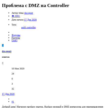
Проблема c DMZ на Controller
Автор темы
dss-sport
👁 2993
Дата начала
17 Дек 2020
Теги
unifi controller
Форумы
Разделы
UniFi
D
dss-sport
новичок
10 Ноя 2020
24
0
3
35
17 Дек 2020
#1
Добрый день! Настроил проброс портов, Выбрал нужный в DMZ контроллер для перенаправления