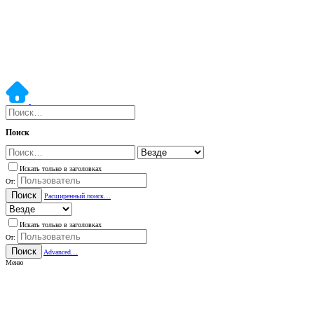
Поиск
Искать только в заголовках
От:
Поиск
Расширенный поиск…
Искать только в заголовках
От:
Поиск
Advanced…
Меню