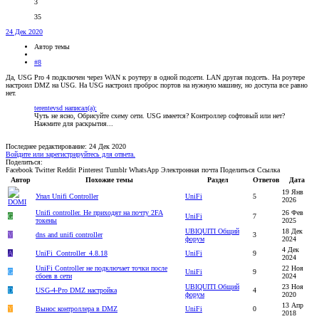
3
35
24 Дек 2020
Автор темы
#8
Да, USG Pro 4 подключен через WAN к роутеру в одной подсети. LAN другая подсеть. На роутере
настроил DMZ на USG. На USG настроил проброс портов на нужную машину, но доступа все равно
нет.
terentevsd написал(а):
Чуть не ясно, Обрисуйте схему сети. USG имеется? Контроллер софтовый или нет?
Нажмите для раскрытия...
Последнее редактирование:
24 Дек 2020
Войдите или зарегистрируйтесь для ответа.
Поделиться:
Facebook
Twitter
Reddit
Pinterest
Tumblr
WhatsApp
Электронная почта
Поделиться
Ссылка
Автор
Похожие темы
Раздел
Ответов
Дата
19 Янв
Упал Unifi Controller
UniFi
5
2026
Unifi controller. Не приходят на почту 2FA
26 Фев
G
UniFi
7
токены
2025
UBIQUITI Общий
18 Дек
V
dns and unifi controller
3
форум
2024
4 Дек
А
UniFi_Controller_4.8.18
UniFi
9
2024
UniFi Controller не подключает точки после
22 Ноя
G
UniFi
9
сбоев в сети
2024
UBIQUITI Общий
23 Ноя
D
USG-4-Pro DMZ настройка
4
форум
2020
13 Апр
Y
Вынос контроллера в DMZ
UniFi
0
2018