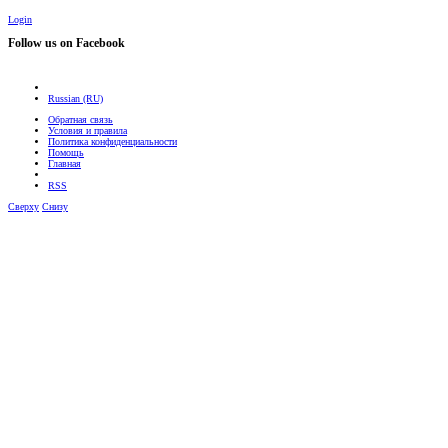
Login
Follow us on Facebook
Russian (RU)
Обратная связь
Условия и правила
Политика конфиденциальности
Помощь
Главная
RSS
Сверху
Снизу