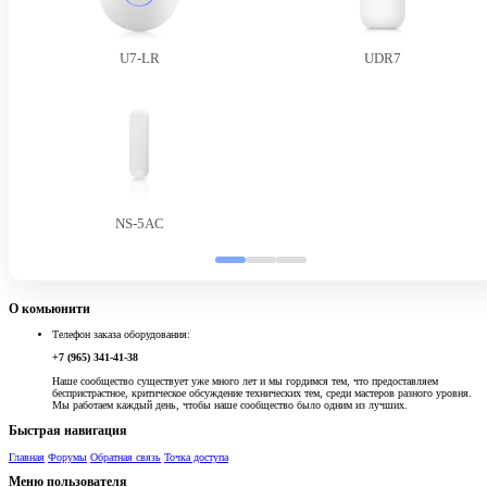
U7-LR
UDR7
NS-5AC
О комьюнити
Телефон заказа оборудования:
+7 (965) 341-41-38
Наше сообщество существует уже много лет и мы гордимся тем, что предоставляем
беспристрастное, критическое обсуждение технических тем, среди мастеров разного уровня.
Мы работаем каждый день, чтобы наше сообщество было одним из лучших.
Быстрая навигация
Главная
Форумы
Обратная связь
Точка доступа
Меню пользователя