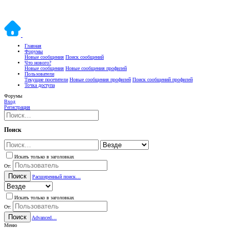
Главная
Форумы
Новые сообщения
Поиск сообщений
Что нового?
Новые сообщения
Новые сообщения профилей
Пользователи
Текущие посетители
Новые сообщения профилей
Поиск сообщений профилей
Точка доступа
Форумы
Вход
Регистрация
Поиск
Искать только в заголовках
От:
Поиск
Расширенный поиск…
Искать только в заголовках
От:
Поиск
Advanced…
Меню