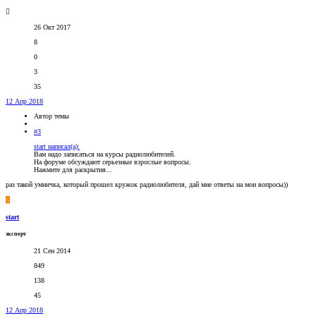
26 Окт 2017
8
0
3
35
12 Апр 2018
Автор темы
#3
start написал(а):
Вам надо записаться на курсы радиолюбителей.
На форуме обсуждают серьезные взрослые вопросы.
Нажмите для раскрытия...
раз такой умничка, который прошел кружок радиолюбителя, дай мне ответы на мои вопросы))
S
start
эксперт
21 Сен 2014
849
138
45
12 Апр 2018