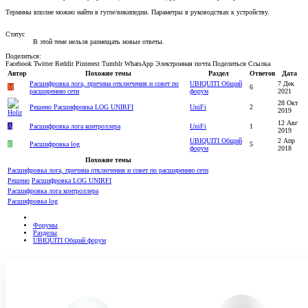
Термины вполне можно найти в гугле/википедии. Параметры в руководствах к устройству.
Статус
В этой теме нельзя размещать новые ответы.
Поделиться:
Facebook
Twitter
Reddit
Pinterest
Tumblr
WhatsApp
Электронная почта
Поделиться
Ссылка
Автор
Похожие темы
Раздел
Ответов
Дата
Расшифровка лога, причина отключения и совет по
UBIQUITI Общий
7 Дек
M
6
расширению сети
форум
2021
28 Окт
Решено
Расшифровка LOG UNIRFI
UniFi
2
2019
12 Авг
A
Расшифровка лога контроллера
UniFi
1
2019
UBIQUITI Общий
2 Апр
R
Расшифровка log
5
форум
2018
Похожие темы
Расшифровка лога, причина отключения и совет по расширению сети
Решено
Расшифровка LOG UNIRFI
Расшифровка лога контроллера
Расшифровка log
Форумы
Разделы
UBIQUITI Общий форум