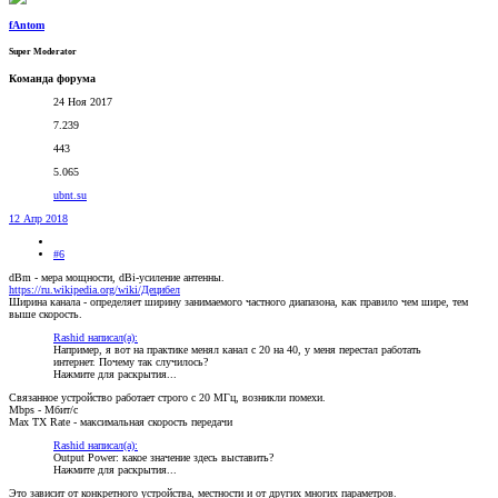
fAntom
Super Moderator
Команда форума
24 Ноя 2017
7.239
443
5.065
ubnt.su
12 Апр 2018
#6
dBm - мера мощности, dBi-усиление антенны.
https://ru.wikipedia.org/wiki/Децибел
Ширина канала - определяет ширину занимаемого частного диапазона, как правило чем шире, тем
выше скорость.
Rashid написал(а):
Например, я вот на практике менял канал с 20 на 40, у меня перестал работать
интернет. Почему так случилось?
Нажмите для раскрытия...
Связанное устройство работает строго с 20 МГц, возникли помехи.
Mbps - Мбит/с
Max TX Rate - максимальная скорость передачи
Rashid написал(а):
Output Power: какое значение здесь выставить?
Нажмите для раскрытия...
Это зависит от конкретного устройства, местности и от других многих параметров.