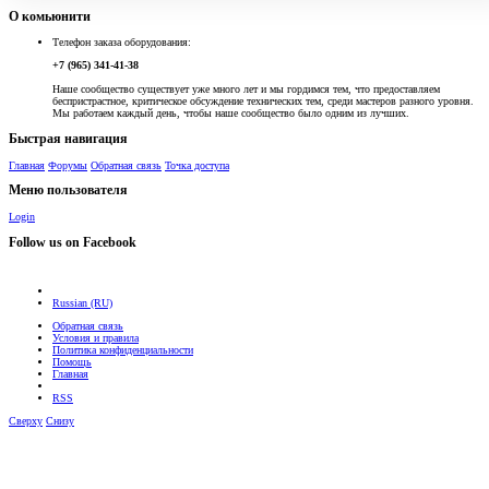
О комьюнити
Телефон заказа оборудования:
+7 (965) 341-41-38
Наше сообщество существует уже много лет и мы гордимся тем, что предоставляем
беспристрастное, критическое обсуждение технических тем, среди мастеров разного уровня.
Мы работаем каждый день, чтобы наше сообщество было одним из лучших.
Быстрая навигация
Главная
Форумы
Обратная связь
Точка доступа
Меню пользователя
Login
Follow us on Facebook
Russian (RU)
Обратная связь
Условия и правила
Политика конфиденциальности
Помощь
Главная
RSS
Сверху
Снизу