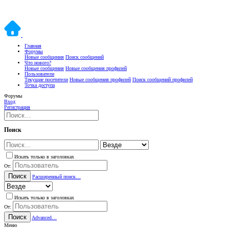
Главная
Форумы
Новые сообщения
Поиск сообщений
Что нового?
Новые сообщения
Новые сообщения профилей
Пользователи
Текущие посетители
Новые сообщения профилей
Поиск сообщений профилей
Точка доступа
Форумы
Вход
Регистрация
Поиск
Искать только в заголовках
От:
Поиск
Расширенный поиск…
Искать только в заголовках
От:
Поиск
Advanced…
Меню