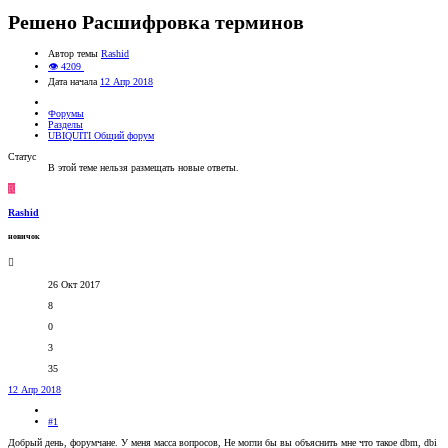
Решено
Расшифровка терминов
Автор темы
Rashid
👁 4209
Дата начала
12 Апр 2018
Форумы
Разделы
UBIQUITI Общий форум
Статус
В этой теме нельзя размещать новые ответы.
R
Rashid
новичок
26 Окт 2017
8
0
3
35
12 Апр 2018
#1
Добрый день, форумчане. У меня масса вопросов, Не могли бы вы объяснить мне что такое dbm, dbi