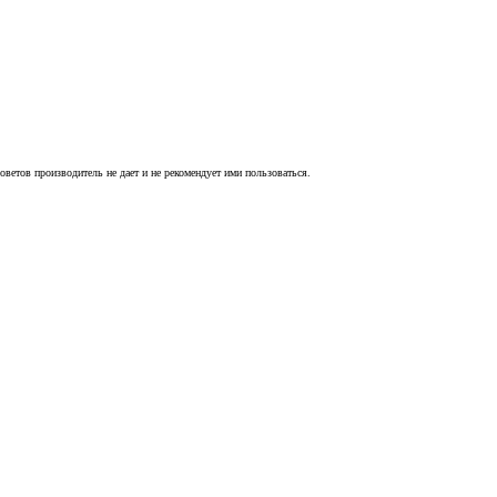
оветов производитель не дает и не рекомендует ими пользоваться.