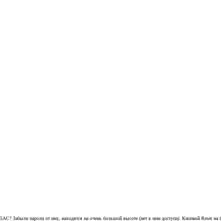
 5AC? Забыли пароли от них, находятся на очень большой высоте (нет к ним доступа). Кнопкой Reset на