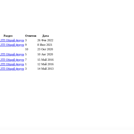
Раздел
Ответов
Дата
UITI Общий форум
3
26 Фев 2022
UITI Общий форум
9
8 Июл 2021
10
23 Окт 2020
UITI Общий форум
5
10 Авг 2020
UITI Общий форум
7
15 Май 2016
UITI Общий форум
1
12 Май 2016
UITI Общий форум
3
14 Май 2013