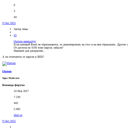
0
3
44
9 Окт 2025
Автор темы
#3
fAntom написал(а):
Если кнопкой Reset не сбрасываются, то демонтировать на стол и на нем сбрасывать. Других с
От доступа по SSH тоже пароль забыли?
Нажмите для раскрытия...
А он отличается от пароля в ВЕБ?
fAntom
Super Moderator
Команда форума
24 Ноя 2017
7.239
443
5.065
ubnt.su
9 Окт 2025