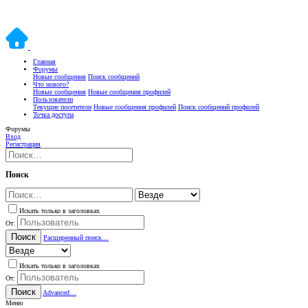
Главная
Форумы
Новые сообщения
Поиск сообщений
Что нового?
Новые сообщения
Новые сообщения профилей
Пользователи
Текущие посетители
Новые сообщения профилей
Поиск сообщений профилей
Точка доступа
Форумы
Вход
Регистрация
Поиск
Искать только в заголовках
От:
Поиск
Расширенный поиск…
Искать только в заголовках
От:
Поиск
Advanced…
Меню