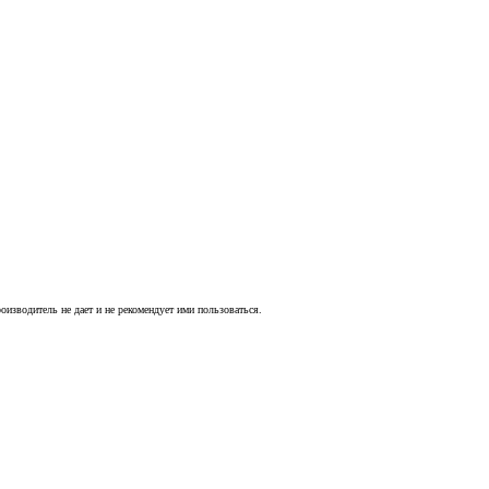
оизводитель не дает и не рекомендует ими пользоваться.