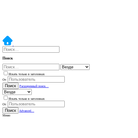
Поиск
Искать только в заголовках
От:
Поиск
Расширенный поиск…
Искать только в заголовках
От:
Поиск
Advanced…
Меню