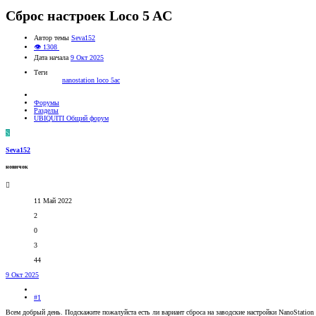
Сброс настроек Loco 5 AC
Автор темы
Seva152
👁 1308
Дата начала
9 Окт 2025
Теги
nanostation loco 5ac
Форумы
Разделы
UBIQUITI Общий форум
S
Seva152
новичок
11 Май 2022
2
0
3
44
9 Окт 2025
#1
Всем добрый день. Подскажите пожалуйста есть ли вариант сброса на заводские настройки NanoStation