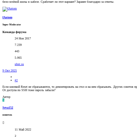
бело-зелёной жилы в кабеле. Сработает ли этот вариант? Заранее благодарю за ответы.
fAntom
Super Moderator
Команда форума
24 Ноя 2017
7.239
443
5.065
ubnt.su
9 Окт 2025
#2
Если кнопкой Reset не сбрасываются, то демонтировать на стол и на нем сбрасывать. Других советов пр
От доступа по SSH тоже пароль забыли?
Автор
S
Seva152
новичок
11 Май 2022
2