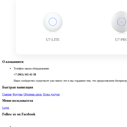
U7-LITE
U7-PR
О комьюнити
Телефон заказа оборудования:
+7 (965) 341-41-38
Наше сообщество существует уже много лет и мы гордимся тем, что предоставляем беспристр
Быстрая навигация
Главная
Форумы
Обратная связь
Точка доступа
Меню пользователя
Login
Follow us on Facebook