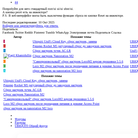
#4
Попробуйте для него стандартный root/ui ui/ui ubnt/ui.
А кнопка ресет есть на инжекторе?
P.S. В веб-интерфейсе могла быть выключена функция сброса по кнопке Reset на инжекторе.
Последнее редактирование:
10 Окт 2025
Войдите или зарегистрируйтесь для ответа.
Поделиться:
Facebook
Twitter
Reddit
Pinterest
Tumblr
WhatsApp
Электронная почта
Поделиться
Ссылка
Автор
Похожие темы
3
Ubiquiti UniFi Cloud Key, сброс настроек, замена
UBIQ
B
Решено
Rocket M5 регулярный сброс до заводских настроек
UBIQ
B
Сброс настроек точек AC-LR
UniFi
Сброс настроек Nanostation M2
UBIQ
C
"Самопроизвольный" сброс настроек LocoM2 версия прошивки 5.5.6
UBIQ
C
Loco M2 сброс настроек после пропадания питания в режиме Access Point
UBIQ
A
сброс настроек на nanostation M2 loco
UBIQ
Похожие темы
Ubiquiti UniFi Cloud Key, сброс настроек, замена
Решено
Rocket M5 регулярный сброс до заводских настроек
Сброс настроек точек AC-LR
Сброс настроек Nanostation M2
"Самопроизвольный" сброс настроек LocoM2 версия прошивки 5.5.6
Loco M2 сброс настроек после пропадания питания в режиме Access Point
сброс настроек на nanostation M2 loco
Форумы
Разделы
UBIQUITI Общий форум