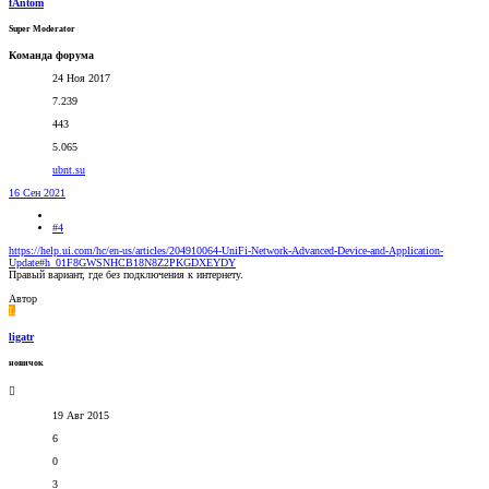
fAntom
Super Moderator
Команда форума
24 Ноя 2017
7.239
443
5.065
ubnt.su
16 Сен 2021
#4
https://help.ui.com/hc/en-us/articles/204910064-UniFi-Network-Advanced-Device-and-Application-
Update#h_01F8GWSNHCB18N8Z2PKGDXEYDY
Правый вариант, где без подключения к интернету.
Автор
L
ligatr
новичок
19 Авг 2015
6
0
3