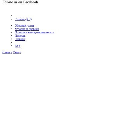
Follow us on Facebook
Russian (RU)
Обратная связь
Условия и правила
Политика конфиденциальности
Помощь
Главная
RSS
Сверху
Снизу