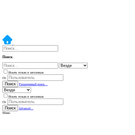
Поиск
Искать только в заголовках
От:
Поиск
Расширенный поиск…
Искать только в заголовках
От:
Поиск
Advanced…
Меню