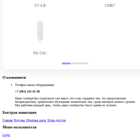
U7-LR
UDR7
NS-5AC
О комьюнити
Телефон заказа оборудования:
+7 (965) 341-41-38
Наше сообщество существует уже много лет и мы гордимся тем, что предоставляем
беспристрастное, критическое обсуждение технических тем, среди мастеров разного уровня.
Мы работаем каждый день, чтобы наше сообщество было одним из лучших.
Быстрая навигация
Главная
Форумы
Обратная связь
Точка доступа
Меню пользователя
Login