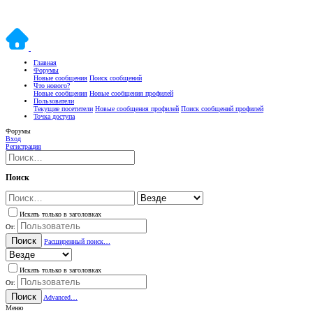
Главная
Форумы
Новые сообщения
Поиск сообщений
Что нового?
Новые сообщения
Новые сообщения профилей
Пользователи
Текущие посетители
Новые сообщения профилей
Поиск сообщений профилей
Точка доступа
Форумы
Вход
Регистрация
Поиск
Искать только в заголовках
От:
Поиск
Расширенный поиск…
Искать только в заголовках
От:
Поиск
Advanced…
Меню