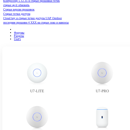
Контроллер 5.12.35 и старые прошивки точек
старые ap-lr обновить
Старые версии прошивок
Старые точки доступа
Cloud key и старые точки доступа UAP Outdoor
последние прошиви 4 ХХХ на старые локо и наноосы
Форумы
Разделы
UniFi
U7-LITE
U7-PRO