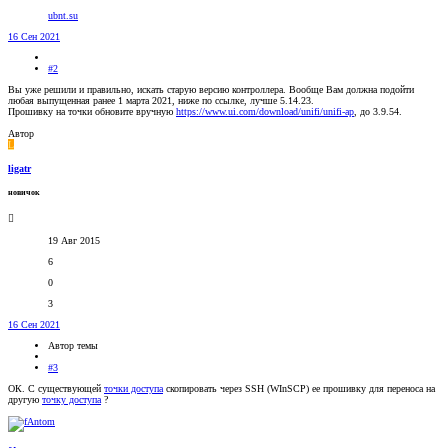
ubnt.su
16 Сен 2021
#2
Вы уже решили и правильно, искать старую версию контроллера. Вообще Вам должна подойти
любая выпущенная ранее 1 марта 2021, ниже по ссылке, лучше 5.14.23.
Прошивку на точки обновите вручную
https://www.ui.com/download/unifi/unifi-ap
, до 3.9.54.
Автор
L
ligatr
новичок
19 Авг 2015
6
0
3
16 Сен 2021
Автор темы
#3
ОК. С существующей
точки доступа
скопировать через SSH (WInSCP) ее прошивку для переноса на
другую
точку доступа
?