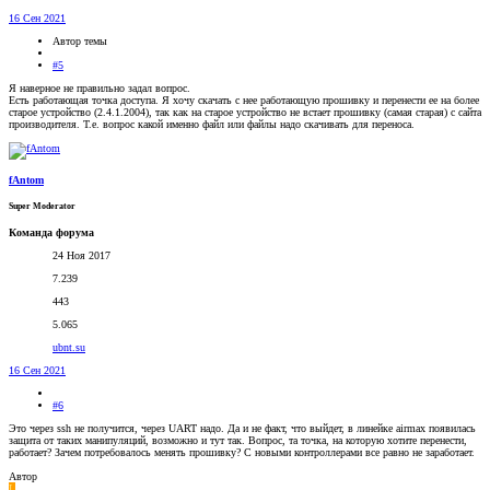
16 Сен 2021
Автор темы
#5
Я наверное не правильно задал вопрос.
Есть работающая точка доступа. Я хочу скачать с нее работающую прошивку и перенести ее на более
старое устройство (2.4.1.2004), так как на старое устройство не встает прошивку (самая старая) с сайта
производителя. Т.е. вопрос какой именно файл или файлы надо скачивать для переноса.
fAntom
Super Moderator
Команда форума
24 Ноя 2017
7.239
443
5.065
ubnt.su
16 Сен 2021
#6
Это через ssh не получится, через UART надо. Да и не факт, что выйдет, в линейке airmax появилась
защита от таких манипуляций, возможно и тут так. Вопрос, та точка, на которую хотите перенести,
работает? Зачем потребовалось менять прошивку? С новыми контроллерами все равно не заработает.
Автор
L