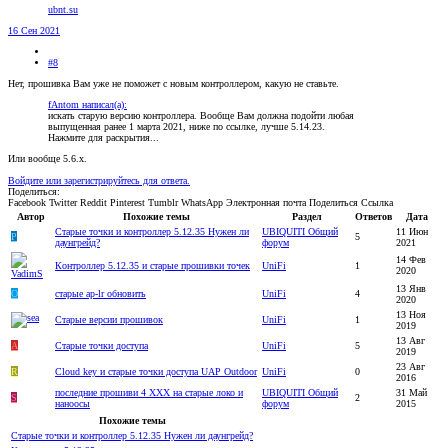
ubnt.su
16 Сен 2021
#8
Нет, прошивка Вам уже не поможет с новым контроллером, какую не ставьте.
fAntom написал(а):
искать старую версию контроллера. Вообще Вам должна подойти любая
выпущенная ранее 1 марта 2021, ниже по ссылке, лучше 5.14.23.
Нажмите для раскрытия...
Или вообще 5.6.x.
Войдите или зарегистрируйтесь для ответа.
Поделиться:
Facebook
Twitter
Reddit
Pinterest
Tumblr
WhatsApp
Электронная почта
Поделиться
Ссылка
Автор
Похожие темы
Раздел
Ответов
Дата
Старые точки и контроллер 5.12.35 Нужен ли
UBIQUITI Общий
11 Июн
P
5
даунгрейд?
форум
2021
14 Фев
Контроллер 5.12.35 и старые прошивки точек
UniFi
1
2020
13 Янв
O
старые ap-lr обновить
UniFi
4
2020
13 Ноя
Старые версии прошивок
UniFi
1
2019
13 Авг
A
Старые точки доступа
UniFi
5
2019
23 Авг
R
Cloud key и старые точки доступа UAP Outdoor
UniFi
0
2016
последние прошиви 4 ХХХ на старые локо и
UBIQUITI Общий
31 Май
S
2
наноосы
форум
2015
Похожие темы
Старые точки и контроллер 5.12.35 Нужен ли даунгрейд?