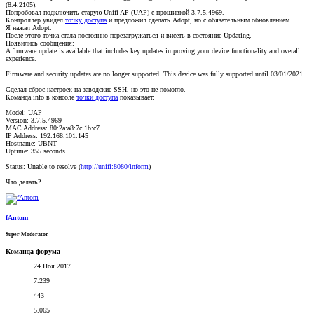
(8.4.2105).
Попробовал подключить старую Unifi AP (UAP) с прошивкой 3.7.5.4969.
Контроллер увидел
точку доступа
и предложил сделать Adopt, но с обязательным обновлением.
Я нажал Adopt.
После этого точка стала постоянно перезагружаться и висеть в состояние Updating.
Появились сообщения:
A firmware update is available that includes key updates improving your device functionality and overall
experience.
Firmware and security updates are no longer supported. This device was fully supported until 03/01/2021.
Сделал сброс настроек на заводские SSH, но это не помогло.
Команда info в консоле
точки доступа
показывает:
Model: UAP
Version: 3.7.5.4969
MAC Address: 80:2a:a8:7c:1b:c7
IP Address: 192.168.101.145
Hostname: UBNT
Uptime: 355 seconds
Status: Unable to resolve (
http://unifi:8080/inform
)
Что делать?
fAntom
Super Moderator
Команда форума
24 Ноя 2017
7.239
443
5.065