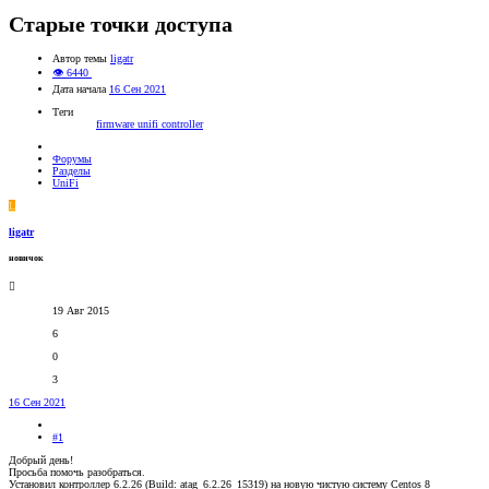
Старые точки доступа
Автор темы
ligatr
👁 6440
Дата начала
16 Сен 2021
Теги
firmware
unifi controller
Форумы
Разделы
UniFi
L
ligatr
новичок
19 Авг 2015
6
0
3
16 Сен 2021
#1
Добрый день!
Просьба помочь разобраться.
Установил контроллер 6.2.26 (Build: atag_6.2.26_15319) на новую чистую систему Centos 8