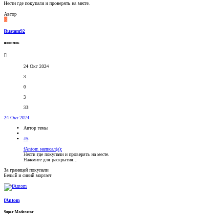
Нести где покупали и проверять на месте.
Автор
R
Rustam92
новичок
24 Окт 2024
3
0
3
33
24 Окт 2024
Автор темы
#5
fAntom написал(а):
Нести где покупали и проверять на месте.
Нажмите для раскрытия...
За границей покупали
Белый и синий моргает
fAntom
Super Moderator