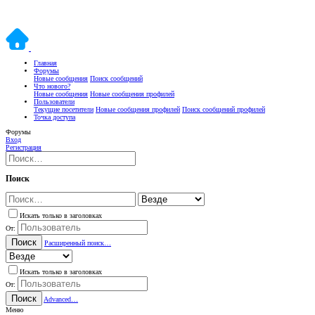
Главная
Форумы
Новые сообщения
Поиск сообщений
Что нового?
Новые сообщения
Новые сообщения профилей
Пользователи
Текущие посетители
Новые сообщения профилей
Поиск сообщений профилей
Точка доступа
Форумы
Вход
Регистрация
Поиск
Искать только в заголовках
От:
Поиск
Расширенный поиск…
Искать только в заголовках
От:
Поиск
Advanced…
Меню