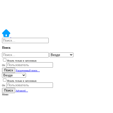
Поиск
Искать только в заголовках
От:
Поиск
Расширенный поиск…
Искать только в заголовках
От:
Поиск
Advanced…
Меню