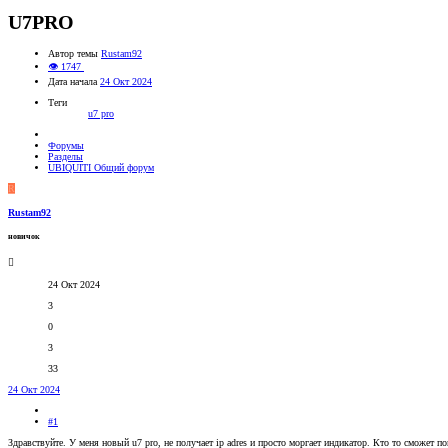
U7PRO
Автор темы
Rustam92
👁 1747
Дата начала
24 Окт 2024
Теги
u7 pro
Форумы
Разделы
UBIQUITI Общий форум
R
Rustam92
новичок
24 Окт 2024
3
0
3
33
24 Окт 2024
#1
Здравствуйте. У меня новый u7 pro, не получает ip adres и просто моргает индикатор. Кто то сможет п