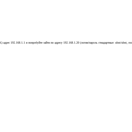
адрес 192.168.1.1 и попробуйте зайти по адресу 192.168.1.20 (логин/пароль стнадартные: ubnt/ubnt, roo