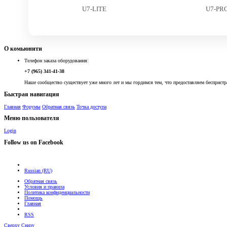
U7-LITE
U7-PR
О комьюнити
Телефон заказа оборудования:
+7 (965) 341-41-38
Наше сообщество существует уже много лет и мы гордимся тем, что предоставляем беспристр
Быстрая навигация
Главная
Форумы
Обратная связь
Точка доступа
Меню пользователя
Login
Follow us on Facebook
Russian (RU)
Обратная связь
Условия и правила
Политика конфиденциальности
Помощь
Главная
RSS
Сверху
Снизу