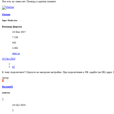
Пое есть но линка нет. Пачкорд и адаптер поменял
fAntom
Super Moderator
Команда форума
24 Ноя 2017
7.239
443
5.065
ubnt.su
24 Окт 2024
#2
К чему подключаете? Сбросьте на заводские настройки. При подключении к ПК задайте (на ПК) адрес 192
Автор
R
Rustam92
новичок
24 Окт 2024
3