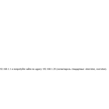
.168.1.1 и попробуйте зайти по адресу 192.168.1.20 (логин/пароль стнадартные: ubnt/ubnt, root/ubnt).