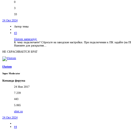
0
3
33
24 Окт 2024
Автор темы
#3
fAntom написал(а):
К чему подключаете? Сбросьте на заводские настройки. При подключении к ПК задайте (на ПК) 
Нажмите для раскрытия...
НЕ СБРАСИВАЕТСЯ БРАТ
fAntom
Super Moderator
Команда форума
24 Ноя 2017
7.239
443
5.065
ubnt.su
24 Окт 2024
#4