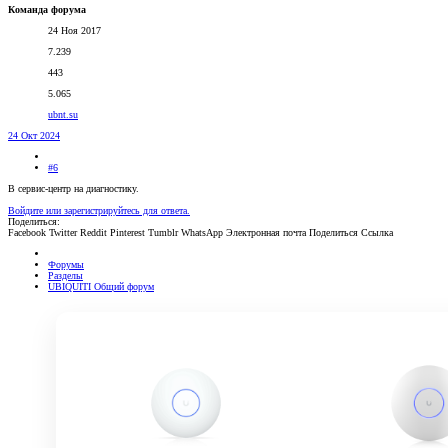
Команда форума
24 Ноя 2017
7.239
443
5.065
ubnt.su
24 Окт 2024
#6
В сервис-центр на диагностику.
Войдите или зарегистрируйтесь для ответа.
Поделиться:
Facebook
Twitter
Reddit
Pinterest
Tumblr
WhatsApp
Электронная почта
Поделиться
Ссылка
Форумы
Разделы
UBIQUITI Общий форум