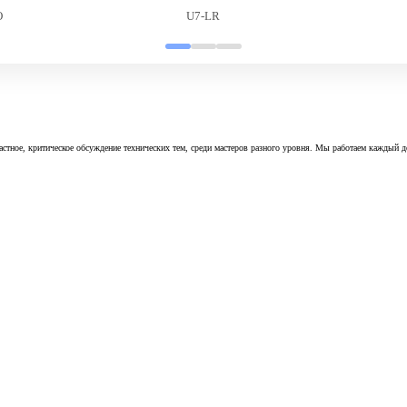
O
U7-LR
астное, критическое обсуждение технических тем, среди мастеров разного уровня. Мы работаем каждый