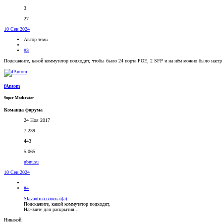
3
27
10 Сен 2024
Автор темы
#3
Подскажите, какой коммутатор подходит, чтобы было 24 порта POE, 2 SFP и на нём можно было наст
fAntom
Super Moderator
Команда форума
24 Ноя 2017
7.239
443
5.065
ubnt.su
10 Сен 2024
#4
Slavantina написал(а):
Подскажите, какой коммутатор подходит,
Нажмите для раскрытия...
Никакой.