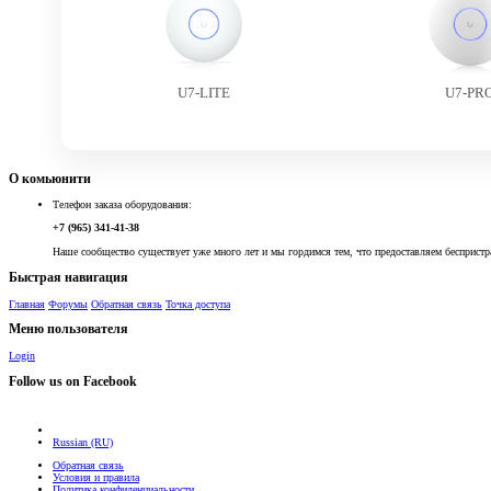
U7-LITE
U7-PR
О комьюнити
Телефон заказа оборудования:
+7 (965) 341-41-38
Наше сообщество существует уже много лет и мы гордимся тем, что предоставляем беспристр
Быстрая навигация
Главная
Форумы
Обратная связь
Точка доступа
Меню пользователя
Login
Follow us on Facebook
Russian (RU)
Обратная связь
Условия и правила
Политика конфиденциальности