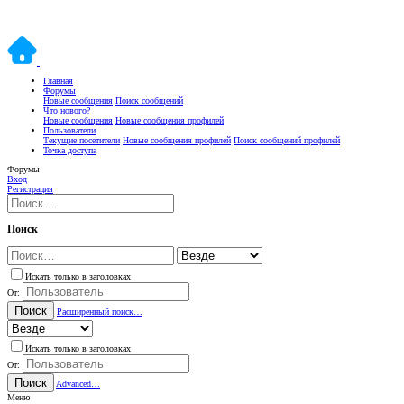
Главная
Форумы
Новые сообщения
Поиск сообщений
Что нового?
Новые сообщения
Новые сообщения профилей
Пользователи
Текущие посетители
Новые сообщения профилей
Поиск сообщений профилей
Точка доступа
Форумы
Вход
Регистрация
Поиск
Искать только в заголовках
От:
Поиск
Расширенный поиск…
Искать только в заголовках
От:
Поиск
Advanced…
Меню