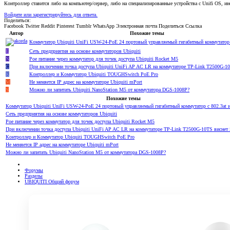
Контроллер ставится либо на компьютер/сервер, либо на специализированные устройства с Unifi OS, и
Войдите или зарегистрируйтесь для ответа.
Поделиться:
Facebook
Twitter
Reddit
Pinterest
Tumblr
WhatsApp
Электронная почта
Поделиться
Ссылка
Автор
Похожие темы
Коммутатор Ubiquiti UniFi USW-24-PoE 24 портовый управляемый гигабитный коммутатор 
E
Сеть предприятия на основе коммутаторов Ubiquiti
N
Poe питание через коммутатор для точек доступа Ubiquiti Rocket M5
С
При включении точка доступа Ubiquiti UniFi AP AC LR на коммутаторе TP-Link T2500G-1
K
Контроллер и Коммутатор Ubiquiti TOUGHSwitch PoE Pro
M
Не меняется IP адрес на коммутаторе Ubiquiti mPort
S
Можно ли запитать Ubiquiti NanoStation M5 от коммутатора DGS-1008P?
Похожие темы
Коммутатор Ubiquiti UniFi USW-24-PoE 24 портовый управляемый гигабитный коммутатор с 802.3at 
Сеть предприятия на основе коммутаторов Ubiquiti
Poe питание через коммутатор для точек доступа Ubiquiti Rocket M5
При включении точка доступа Ubiquiti UniFi AP AC LR на коммутаторе TP-Link T2500G-10TS виснет
Контроллер и Коммутатор Ubiquiti TOUGHSwitch PoE Pro
Не меняется IP адрес на коммутаторе Ubiquiti mPort
Можно ли запитать Ubiquiti NanoStation M5 от коммутатора DGS-1008P?
Форумы
Разделы
UBIQUITI Общий форум