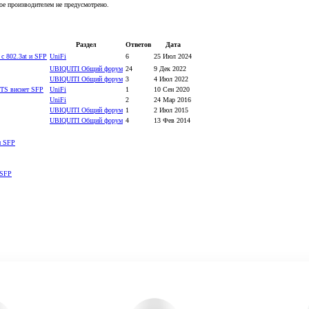
ное производителем не предусмотрено.
Раздел
Ответов
Дата
с 802.3at и SFP
UniFi
6
25 Июл 2024
UBIQUITI Общий форум
24
9 Дек 2022
UBIQUITI Общий форум
3
4 Июл 2022
0TS виснет SFP
UniFi
1
10 Сен 2020
UniFi
2
24 Мар 2016
UBIQUITI Общий форум
1
2 Июл 2015
UBIQUITI Общий форум
4
13 Фев 2014
и SFP
 SFP