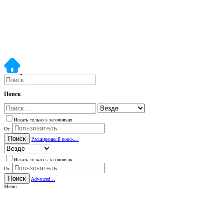
Поиск
Искать только в заголовках
От:
Поиск
Расширенный поиск…
Искать только в заголовках
От:
Поиск
Advanced…
Меню