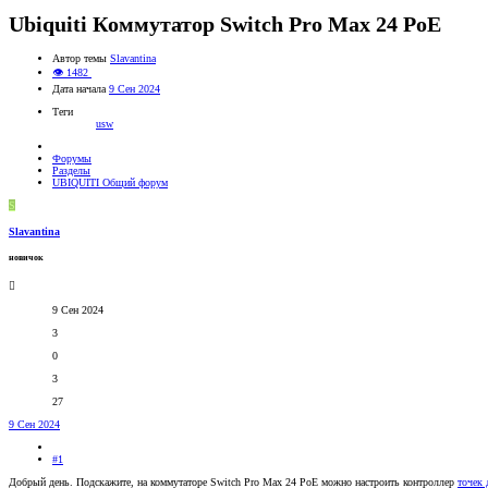
Ubiquiti Коммутатор Switch Pro Max 24 PoE
Автор темы
Slavantina
👁 1482
Дата начала
9 Сен 2024
Теги
usw
Форумы
Разделы
UBIQUITI Общий форум
S
Slavantina
новичок
9 Сен 2024
3
0
3
27
9 Сен 2024
#1
Добрый день. Подскажите, на коммутаторе Switch Pro Max 24 PoE можно настроить контроллер
точек 