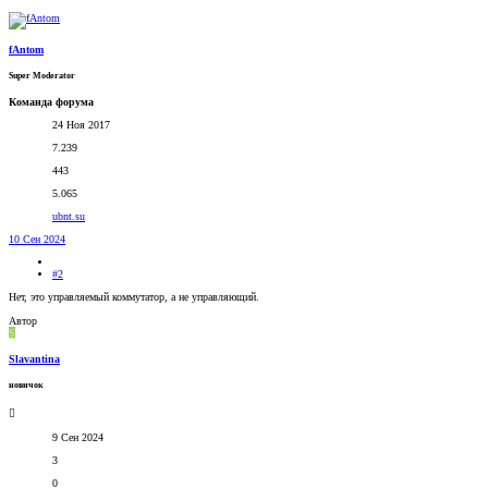
fAntom
Super Moderator
Команда форума
24 Ноя 2017
7.239
443
5.065
ubnt.su
10 Сен 2024
#2
Нет, это управляемый коммутатор, а не управляющий.
Автор
S
Slavantina
новичок
9 Сен 2024
3
0