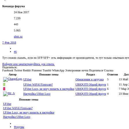
Команда форума
24 Ноя 2017
7.239
443
5.065
ubnt.su
7 Фев 2018
#6
Тут сложно сказать, если по SFP/SFP+ есть информация от производителя, то тут только опытным пут
Войдите или зарегистрируйтесь для ответа.
Поделиться:
Facebook
Twitter
Reddit
Pinterest
Tumblr
WhatsApp
Электронная почта
Поделиться
Ссылка
Автор
Похожие темы
Раздел
Ответов
Дат
UFiber
Обновления и загрузки
5
13 Май 
D
UFiber WiFi6 Firmware?
UBIQUITI Общий форум
1
11 Апр 
V
UFiber Loco, не могу попасть в настройки
UBIQUITI Общий форум
6
7 Мар 2
Настройка Ufiber Loco
UBIQUITI Общий форум
4
23 Июн 
Похожие темы
UFiber
UFiber WiFi6 Firmware?
UFiber Loco, не могу попасть в настройки
Настройка Ufiber Loco
Форумы