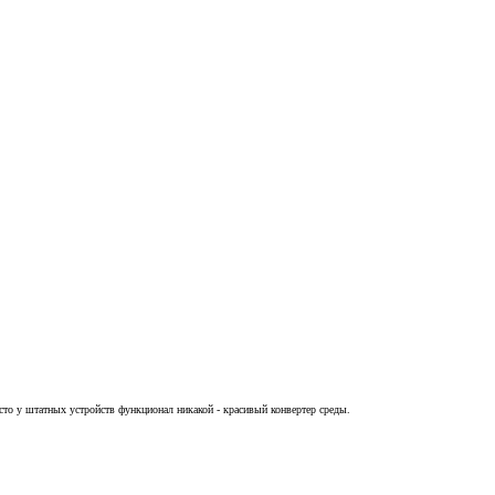
росто у штатных устройств функционал никакой - красивый конвертер среды.