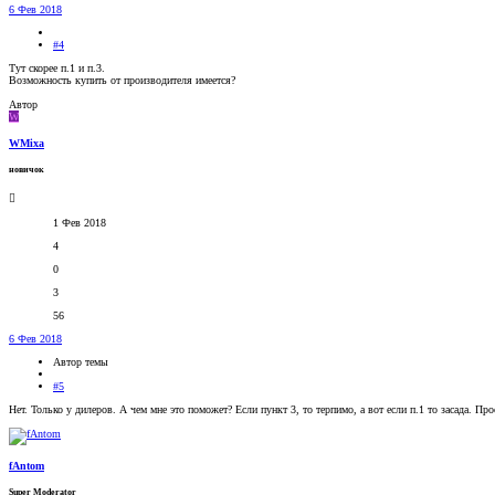
6 Фев 2018
#4
Тут скорее п.1 и п.3.
Возможность купить от производителя имеется?
Автор
W
WMixa
новичок
1 Фев 2018
4
0
3
56
6 Фев 2018
Автор темы
#5
Нет. Только у дилеров. А чем мне это поможет? Если пункт 3, то терпимо, а вот если п.1 то засада. П
fAntom
Super Moderator