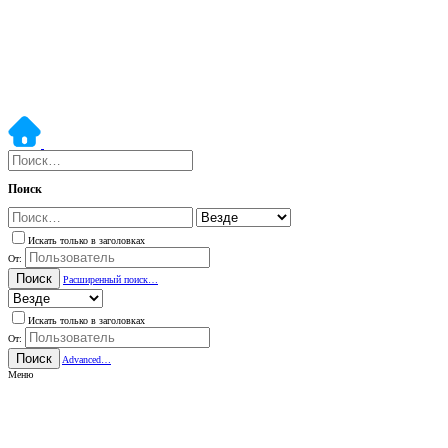
Поиск
Искать только в заголовках
От:
Поиск
Расширенный поиск…
Искать только в заголовках
От:
Поиск
Advanced…
Меню