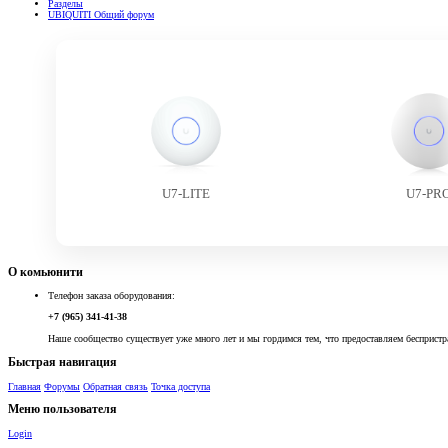
Разделы
UBIQUITI Общий форум
U7-LITE
U7-PR
О комьюнити
Телефон заказа оборудования:
+7 (965) 341-41-38
Наше сообщество существует уже много лет и мы гордимся тем, что предоставляем беспристр
Быстрая навигация
Главная
Форумы
Обратная связь
Точка доступа
Меню пользователя
Login