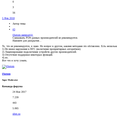
0
3
56
5 Фев 2018
Автор темы
#3
fAntom написал(а):
Смешивать PON разных производителей не рекомендуется.
Нажмите для раскрытия...
То, что не рекомендуется, я знаю. Но вопрос в другом, какими методами это обставлено. Есть нескольк
1) Не явное нарушение в RFC (включение проприетарных алгоритмов).
2) Лицензирование подключения устройств других производителей.
3) Отсутствие поддержки некоторых функций.
4) etc.
Вот что я хочу узнать.
fAntom
Super Moderator
Команда форума
24 Ноя 2017
7.239
443
5.065
ubnt.su