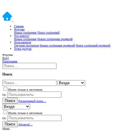
Главная
Форумы
Новые сообщения
Поиск сообщений
Что нового?
Новые сообщения
Новые сообщения профилей
Пользователи
Текущие посетители
Новые сообщения профилей
Поиск сообщений профилей
Точка доступа
Форумы
Вход
Регистрация
Поиск
Искать только в заголовках
От:
Поиск
Расширенный поиск…
Искать только в заголовках
От:
Поиск
Advanced…
Меню