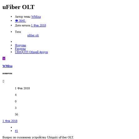
uFiber OLT
Автор темы
WMixa
👁 3045
Дата начала
1 Фев 2018
Теги
ufiber olt
Форумы
Разделы
UBIQUITI Общий форум
W
WMixa
новичок
1 Фев 2018
4
0
3
56
1 Фев 2018
#1
Вопрос по головному устройству Ubiquiti uFiber OLT.