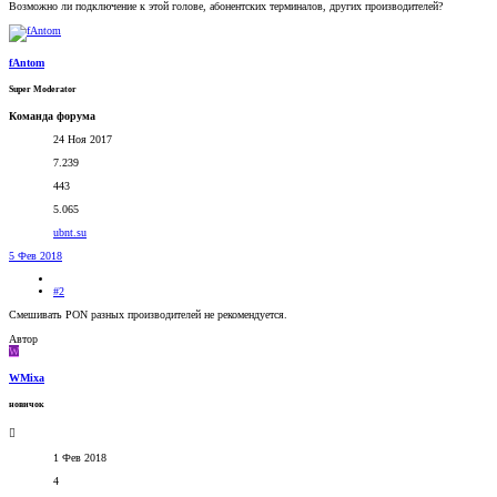
Возможно ли подключение к этой голове, абонентских терминалов, других производителей?
fAntom
Super Moderator
Команда форума
24 Ноя 2017
7.239
443
5.065
ubnt.su
5 Фев 2018
#2
Смешивать PON разных производителей не рекомендуется.
Автор
W
WMixa
новичок
1 Фев 2018
4