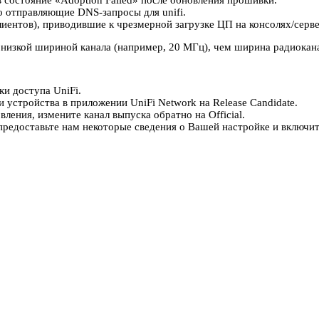
 состояние «Adoption Failed» после обновления прошивки.
 отправляющие DNS-запросы для unifi.
лиентов), приводившие к чрезмерной загрузке ЦП на консолях/серв
 низкой шириной канала (например, 20 МГц), чем ширина радиокан
ки доступа UniFi.
 устройства в приложении UniFi Network на Release Candidate.
ления, измените канал выпуска обратно на Official.
, предоставьте нам некоторые сведения о Вашей настройке и вклю