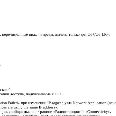
я, перечисленные ниже, и предназначена только для U6+/U6-LR+.
.
 как 0.
точки доступа, подключенные к U6+.
on Failed» при изменении IP-адреса узла Network Application (конс
s are using the same IP address».
ции, сообщаемые на странице «Радиостанции» > «Connectivity».