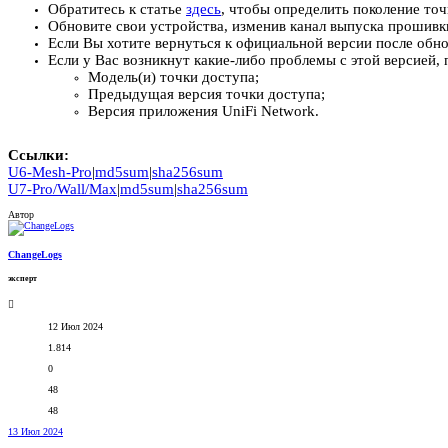
Обратитесь к статье
здесь
, чтобы определить поколение точ
Обновите свои устройства, изменив канал выпуска прошивки
Если Вы хотите вернуться к официальной версии после обнов
Если у Вас возникнут какие-либо проблемы с этой версией
Модель(и) точки доступа;
Предыдущая версия точки доступа;
Версия приложения UniFi Network.
Ссылки:
U6-Mesh-Pro
|
md5sum
|
sha256sum
U7-Pro/Wall/Max
|
md5sum
|
sha256sum
Автор
ChangeLogs
эксперт
12 Июл 2024
1.814
0
48
48
13 Июл 2024