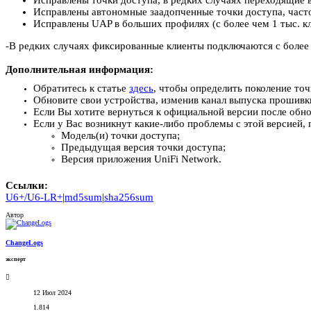
Исправлены точки доступа, в редких случаях переходящие в
Исправлены автономные заадопченные точки доступа, часто
Исправлены UAP в больших профилях (с более чем 1 тыс. к
-В редких случаях фиксированные клиенты подключаются с более
Дополнительная информация:
Обратитесь к статье
здесь
, чтобы определить поколение точ
Обновите свои устройства, изменив канал выпуска прошивки
Если Вы хотите вернуться к официальной версии после обнов
Если у Вас возникнут какие-либо проблемы с этой версией
Модель(и) точки доступа;
Предыдущая версия точки доступа;
Версия приложения UniFi Network.
Ссылки:
U6+/U6-LR+
|
md5sum
|
sha256sum
Автор
ChangeLogs
эксперт
12 Июл 2024
1.814