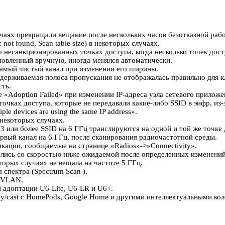
учаях прекращали вещание после нескольких часов безотказной раб
ot found, Scan table size) в некоторых случаях.
несанкционированных точках доступа, когда несколько точек дост
ановленный вручную, иногда менялся автоматически.
 самый чистый канал при изменении его ширины.
ддерживаемая полоса пропускания не отображалась правильно для 
сть.
«Adoption Failed» при изменении IP-адреса узла сетевого приложен
чках доступа, которые не передавали какие-либо SSID в эифр, из-з
 devices are using the same IP address».
 некоторых случаях.
3 или более SSID на 6 ГГц транслируются на одной и той же точке 
ервый канал на 6 ГГц, после сканирования радиочастотной среды.
ации, сообщаемые на странице «Radios»->»Connectivity».
ались со скоростью ниже ожидаемой после определенных изменени
торых случаях не вещала на частоте 5 ГГц.
спектра (Spectrum Scan ).
з VLAN.
 адоптации U6-Lite, U6-LR и U6+.
lay/cast с HomePods, Google Home и другими интеллектуальными к