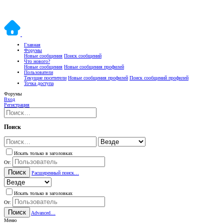
Главная
Форумы
Новые сообщения
Поиск сообщений
Что нового?
Новые сообщения
Новые сообщения профилей
Пользователи
Текущие посетители
Новые сообщения профилей
Поиск сообщений профилей
Точка доступа
Форумы
Вход
Регистрация
Поиск
Искать только в заголовках
От:
Поиск
Расширенный поиск…
Искать только в заголовках
От:
Поиск
Advanced…
Меню