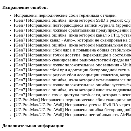
Исправление ошибок:
Исправлены периодические сбои терминала отладки.
[Gen7] Исправлена ошибка, из-за которой SSID в редких сл
[Gen7] Исправлены повторяющиеся записи журнала (append: n
[Gen7] Исправлены ложные срабатывания предупреждений о 
[Gen7] Исправлена ошибка, из-за которой канал 6 ГГц, уст
[Gen7] Исправлен канал «Auto», который не сканировал на
[Gen7] Исправлена ошибка, из-за которой максимальная по
[Gen7] Исправлены сбои ядра и повышена общая стабильно
[Gen7] Исправлены точки доступа, переходящие в состояние 
[Gen7] Исправлено сканирование радиочастотной среды на то
[Gen7] Исправлены ложноположительные оповещения «Multiple
[Gen7] Исправлен сбой при адоптации беспроводной сети в
[Gen7] Исправлены редкие сбои ассоциации клиентов, когда 
[Gen7] Исправлена ошибка, из-за которой устанавливался п
[Gen7] Исправлены ложноположительные ошибки аутентифик
[Gen7] Исправлена ошибка, из-за которой клиенты подключ
[Gen7] Исправлена точка доступа mesh-сети, которая в неко
[U7-Pro-Max] Исправлены периодические сбои сканирования 
[U7-Pro-Max/U7-Pro-Wall] Исправлена утечка IPv6 RA чере
[U7-Pro-Max/U7-Pro-Wall] Исправлена ошибка беспроводной
[U7-Pro-Max/U7-Pro-Wall] Исправлена нестабильность AirP
Дополнительная информация: