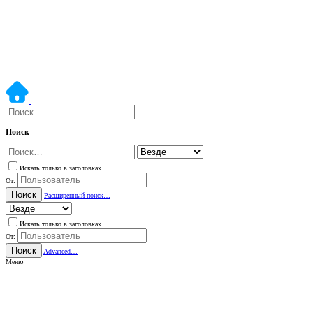
Поиск
Искать только в заголовках
От:
Поиск
Расширенный поиск…
Искать только в заголовках
От:
Поиск
Advanced…
Меню