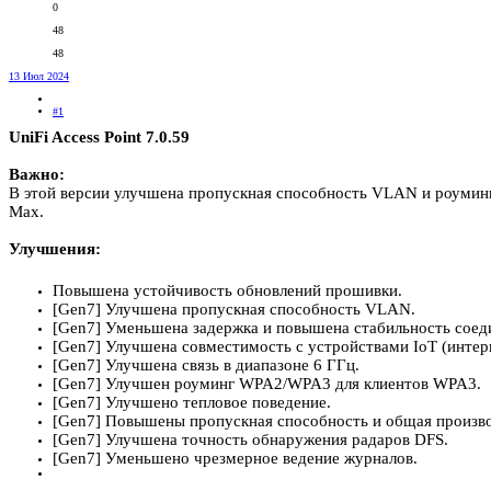
0
48
48
13 Июл 2024
#1
UniFi Access Point 7.0.59
Важно:
В этой версии улучшена пропускная способность VLAN и роуминг н
Max.
Улучшения:
Повышена устойчивость обновлений прошивки.
[Gen7] Улучшена пропускная способность VLAN.
[Gen7] Уменьшена задержка и повышена стабильность соеди
[Gen7] Улучшена совместимость с устройствами IoT (интер
[Gen7] Улучшена связь в диапазоне 6 ГГц.
[Gen7] Улучшен роуминг WPA2/WPA3 для клиентов WPA3.
[Gen7] Улучшено тепловое поведение.
[Gen7] Повышены пропускная способность и общая произво
[Gen7] Улучшена точность обнаружения радаров DFS.
[Gen7] Уменьшено чрезмерное ведение журналов.