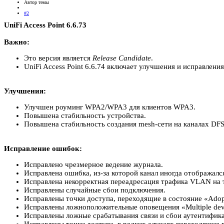
Автор темы
#2
UniFi Access Point 6.6.73
Важно:
Это версия является
Release
Candidate
.
UniFi Access Point 6.6.74 включает улучшения и исправлени
Улучшения:
Улучшен роуминг WPA2/WPA3 для клиентов WPA3.
Повышена стабильность устройства.
Повышена стабильность создания mesh-сети на каналах DFS
Исправление ошибок:
Исправлено чрезмерное ведение журнала.
Исправлена ошибка, из-за которой канал иногда отображался
Исправлена некорректная переадресация трафика VLAN на 
Исправлены случайные сбои подключения.
Исправлены точки доступа, переходящие в состояние «Adopti
Исправлены ложноположительные оповещения «Multiple device
Исправлены ложные срабатывания связи и сбои аутентифика