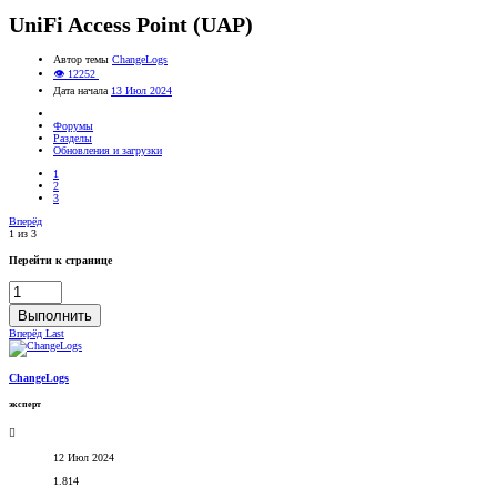
UniFi Access Point (UAP)
Автор темы
ChangeLogs
👁 12252
Дата начала
13 Июл 2024
Форумы
Разделы
Обновления и загрузки
1
2
3
Вперёд
1 из 3
Перейти к странице
Выполнить
Вперёд
Last
ChangeLogs
эксперт
12 Июл 2024
1.814