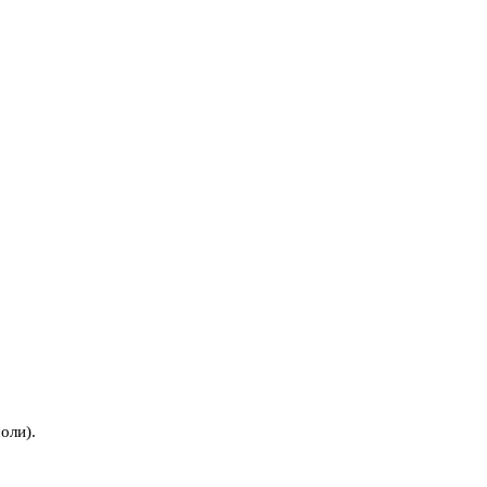
оли).