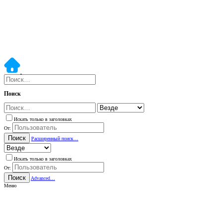
Поиск
Искать только в заголовках
От:
Поиск
Расширенный поиск…
Искать только в заголовках
От:
Поиск
Advanced…
Меню