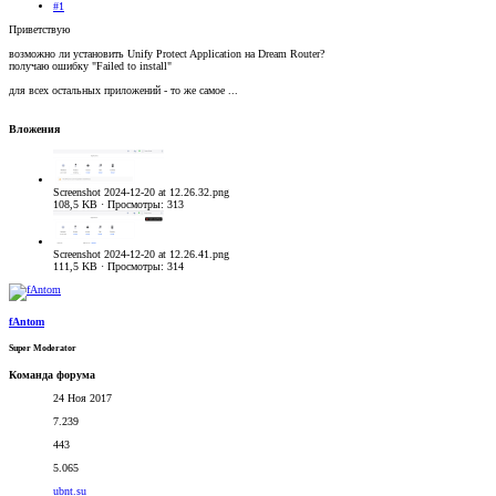
#1
Приветствую
возможно ли установить Unify Protect Application на Dream Router?
получаю ошибку "Failed to install"
для всех остальных приложений - то же самое ...
Вложения
Screenshot 2024-12-20 at 12.26.32.png
108,5 KB · Просмотры: 313
Screenshot 2024-12-20 at 12.26.41.png
111,5 KB · Просмотры: 314
fAntom
Super Moderator
Команда форума
24 Ноя 2017
7.239
443
5.065
ubnt.su