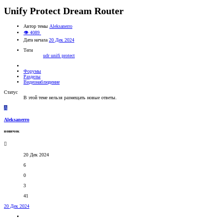
Unify Protect Dream Router
Автор темы
Aleksanerro
👁 4089
Дата начала
20 Дек 2024
Теги
udr
unifi protect
Форумы
Разделы
Видеонаблюдение
Статус
В этой теме нельзя размещать новые ответы.
A
Aleksanerro
новичок
20 Дек 2024
6
0
3
41
20 Дек 2024