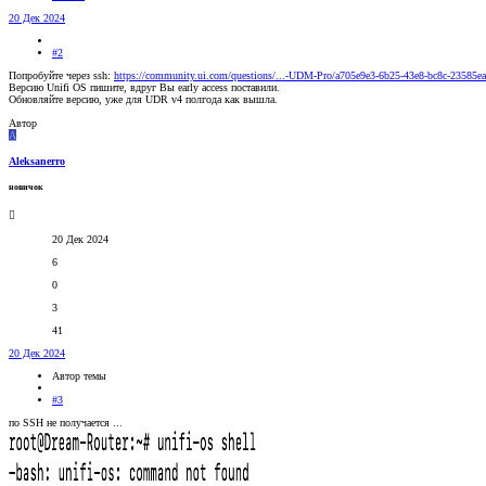
20 Дек 2024
#2
Попробуйте через ssh:
https://community.ui.com/questions/...-UDM-Pro/a705e9e3-6b25-43e8-bc8c-23585e
Версию Unifi OS пишите, вдруг Вы early access поставили.
Обновляйте версию, уже для UDR v4 полгода как вышла.
Автор
A
Aleksanerro
новичок
20 Дек 2024
6
0
3
41
20 Дек 2024
Автор темы
#3
по SSH не получается ...