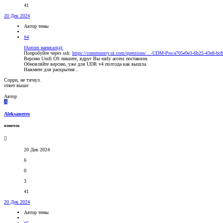
41
20 Дек 2024
Автор темы
#4
fAntom написал(а):
Попробуйте через ssh:
https://community.ui.com/questions/...-UDM-Pro/a705e9e3-6b25-43e8-bc
Версию Unifi OS пишите, вдруг Вы early access поставили.
Обновляйте версию, уже для UDR v4 полгода как вышла.
Нажмите для раскрытия...
Сорри, не тэгнул.
ответ выше
Автор
A
Aleksanerro
новичок
20 Дек 2024
6
0
3
41
20 Дек 2024
Автор темы