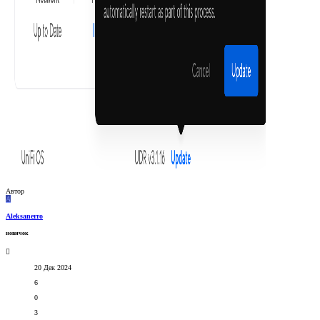
Автор
A
Aleksanerro
новичок
20 Дек 2024
6
0
3