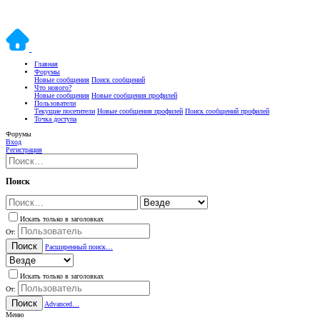
Главная
Форумы
Новые сообщения
Поиск сообщений
Что нового?
Новые сообщения
Новые сообщения профилей
Пользователи
Текущие посетители
Новые сообщения профилей
Поиск сообщений профилей
Точка доступа
Форумы
Вход
Регистрация
Поиск
Искать только в заголовках
От:
Поиск
Расширенный поиск…
Искать только в заголовках
От:
Поиск
Advanced…
Меню