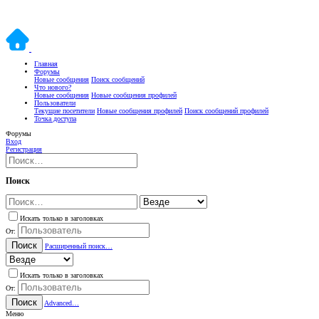
Главная
Форумы
Новые сообщения
Поиск сообщений
Что нового?
Новые сообщения
Новые сообщения профилей
Пользователи
Текущие посетители
Новые сообщения профилей
Поиск сообщений профилей
Точка доступа
Форумы
Вход
Регистрация
Поиск
Искать только в заголовках
От:
Поиск
Расширенный поиск…
Искать только в заголовках
От:
Поиск
Advanced…
Меню