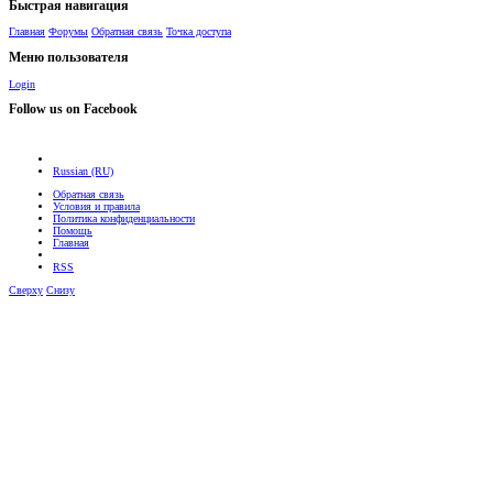
Быстрая навигация
Главная
Форумы
Обратная связь
Точка доступа
Меню пользователя
Login
Follow us on Facebook
Russian (RU)
Обратная связь
Условия и правила
Политика конфиденциальности
Помощь
Главная
RSS
Сверху
Снизу