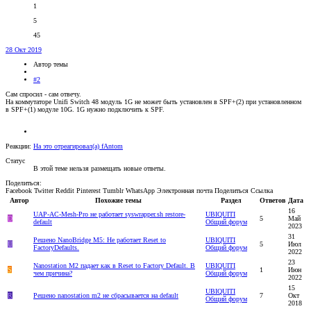
1
5
45
28 Окт 2019
Автор темы
#2
Сам спросил - сам отвечу.
На коммутаторе Unifi Switch 48 модуль 1G не может быть установлен в SPF+(2) при установленном
в SPF+(1) модуле 10G. 1G нужно подключить к SPF.
Реакции:
На это отреагировал(а)
fAntom
Статус
В этой теме нельзя размещать новые ответы.
Поделиться:
Facebook
Twitter
Reddit
Pinterest
Tumblr
WhatsApp
Электронная почта
Поделиться
Ссылка
Автор
Похожие темы
Раздел
Ответов
Дата
16
UAP-AC-Mesh-Pro не работает syswrapper.sh restore-
UBIQUITI
D
5
Май
default
Общий форум
2023
31
Решено
NanoBridge M5: Не работает Reset to
UBIQUITI
U
5
Июл
FactoryDefaults.
Общий форум
2022
23
Nanostation M2 падает как в Reset to Factory Default. В
UBIQUITI
S
1
Июн
чем причина?
Общий форум
2022
15
UBIQUITI
R
Решено
nanostation m2 не сбрасывается на default
7
Окт
Общий форум
2018