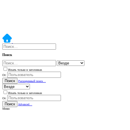
Поиск
Искать только в заголовках
От:
Поиск
Расширенный поиск…
Искать только в заголовках
От:
Поиск
Advanced…
Меню