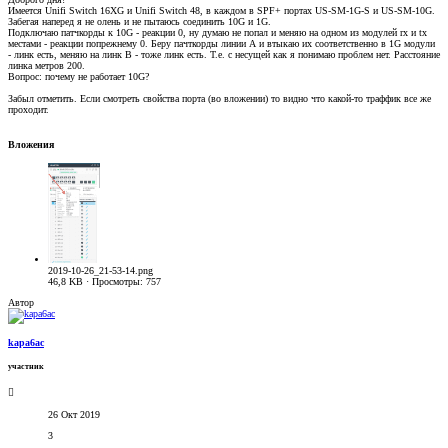
Имеется Unifi Switch 16XG и Unifi Switch 48, в каждом в SPF+ портах US-SM-1G-S и US-SM-10G.
Забегая наперед я не олень и не пытаюсь соединить 10G и 1G.
Подключаю патчкорды к 10G - реакции 0, ну думаю не попал и меняю на одном из модулей rx и tx
местами - реакции попрежнему 0. Беру пачткорды линии А и втыкаю их соответственно в 1G модули
- линк есть, меняю на линк B - тоже линк есть. Т.е. с несущей как я понимаю проблем нет. Расстояние
линка метров 200.
Вопрос: почему не работает 10G?
Забыл отметить. Если смотреть свойства порта (во вложении) то видно что какой-то траффик все же
проходит.
Вложения
2019-10-26_21-53-14.png
46,8 KB · Просмотры: 757
Автор
kapa6ac
участник
26 Окт 2019
3