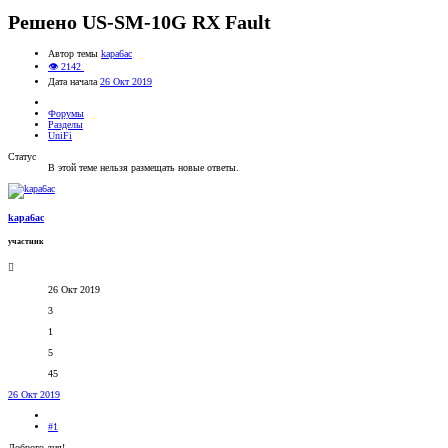
Решено
US-SM-10G RX Fault
Автор темы
kapa6ac
👁 2142
Дата начала
26 Окт 2019
Форумы
Разделы
UniFi
Статус
В этой теме нельзя размещать новые ответы.
kapa6ac
участник
26 Окт 2019
3
1
5
45
26 Окт 2019
#1
Доброго дня!