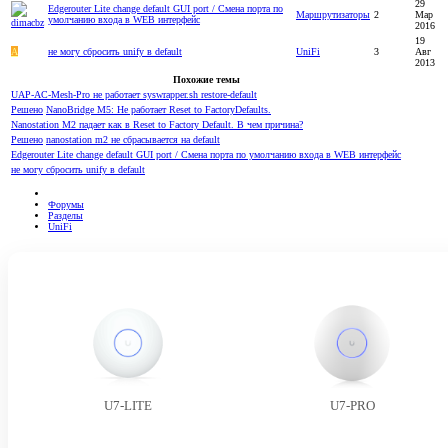
29
Edgerouter Lite change default GUI port / Смена порта по
Маршрутизаторы
2
Мар
умолчанию входа в WEB интерфейс
2016
19
А
не могу сбросить unify в default
UniFi
3
Авг
2013
Похожие темы
UAP-AC-Mesh-Pro не работает syswrapper.sh restore-default
Решено
NanoBridge M5: Не работает Reset to FactoryDefaults.
Nanostation M2 падает как в Reset to Factory Default. В чем причина?
Решено
nanostation m2 не сбрасывается на default
Edgerouter Lite change default GUI port / Смена порта по умолчанию входа в WEB интерфейс
не могу сбросить unify в default
Форумы
Разделы
UniFi
U7-LITE
U7-PRO