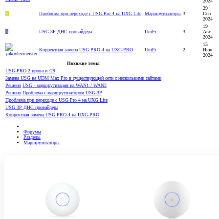
2024
29
V
Проблема при переходе с USG Pro 4 на UXG Lite
Маршрутизаторы
3
Сен
2024
19
S
USG 3P ДНС провайдера
UniFi
3
Авг
2024
15
Корректная замена USG PRO-4 на UXG-PRO
UniFi
2
Июн
2024
Похожие темы
USG-PRO 2 прова и /29
Замена USG на UDM Max Pro в существующей сети с несколькими сайтами
Решено
USG - маршрутизация на WAN1 / WAN2
Решено
Проблема с маршрутизатором USG-3P
Проблема при переходе с USG Pro 4 на UXG Lite
USG 3P ДНС провайдера
Корректная замена USG PRO-4 на UXG-PRO
Форумы
Разделы
Маршрутизаторы