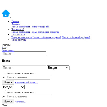
Главная
Форумы
Новые сообщения
Поиск сообщений
Что нового?
Новые сообщения
Новые сообщения профилей
Пользователи
Текущие посетители
Новые сообщения профилей
Поиск сообщений профилей
Точка доступа
Форумы
Вход
Регистрация
Поиск
Искать только в заголовках
От:
Поиск
Расширенный поиск…
Искать только в заголовках
От:
Поиск
Advanced…
Меню