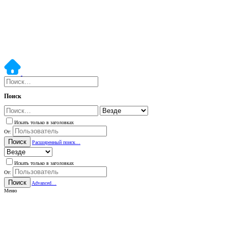
Поиск
Искать только в заголовках
От:
Поиск
Расширенный поиск…
Искать только в заголовках
От:
Поиск
Advanced…
Меню