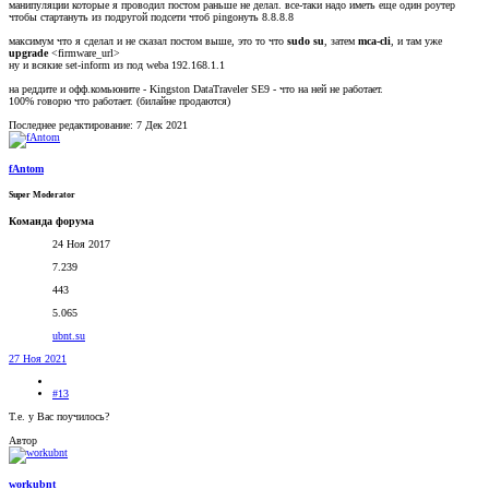
манипуляции которые я проводил постом раньше не делал. все-таки надо иметь еще один роутер
чтобы стартануть из подругой подсети чтоб pingонуть 8.8.8.8
макcимум что я сделал и не сказал постом выше, это то что
sudo su
, затем
mca-cli
, и там уже
upgrade
<firmware_url>
ну и всякие set-inform из под webа 192.168.1.1
на реддите и офф.комьюните - Kingston DataTraveler SE9 - что на ней не работает.
100% говорю что работает. (билайне продаются)
Последнее редактирование:
7 Дек 2021
fAntom
Super Moderator
Команда форума
24 Ноя 2017
7.239
443
5.065
ubnt.su
27 Ноя 2021
#13
Т.е. у Вас поучилось?
Автор
workubnt