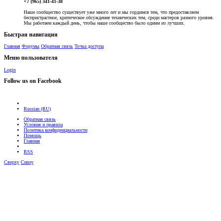
+7 (965) 341-41-38
Наше сообщество существует уже много лет и мы гордимся тем, что предоставляем
беспристрастное, критическое обсуждение технических тем, среди мастеров разного уровня.
Мы работаем каждый день, чтобы наше сообщество было одним из лучших.
Быстрая навигация
Главная
Форумы
Обратная связь
Точка доступа
Меню пользователя
Login
Follow us on Facebook
Russian (RU)
Обратная связь
Условия и правила
Политика конфиденциальности
Помощь
Главная
RSS
Сверху
Снизу