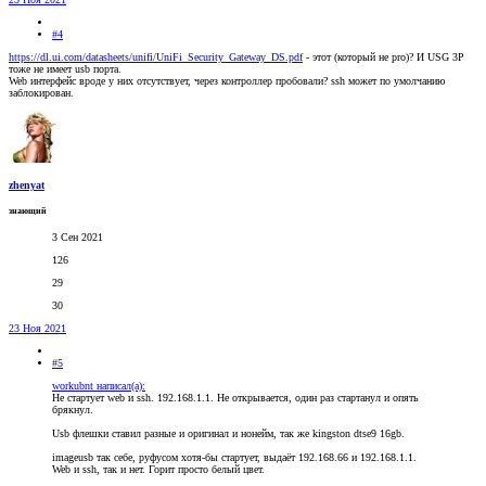
#4
https://dl.ui.com/datasheets/unifi/UniFi_Security_Gateway_DS.pdf
- этот (который не pro)? И USG 3P
тоже не имеет usb порта.
Web интерфейс вроде у них отсутствует, через контроллер пробовали? ssh может по умолчанию
заблокирован.
zhenyat
знающий
3 Сен 2021
126
29
30
23 Ноя 2021
#5
workubnt написал(а):
Не стартует web и ssh. 192.168.1.1. Не открывается, один раз стартанул и опять
брякнул.
Usb флешки ставил разные и оригинал и нонейм, так же kingston dtse9 16gb.
imageusb так себе, руфусом хотя-бы стартует, выдаёт 192.168.66 и 192.168.1.1.
Web и ssh, так и нет. Горит просто белый цвет.