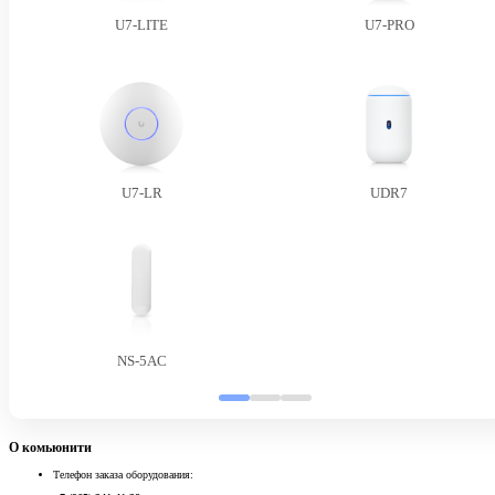
U7-LITE
U7-PRO
U7-LR
UDR7
NS-5AC
О комьюнити
Телефон заказа оборудования: