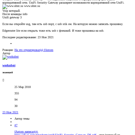
корпоративной сети. UniFi Security Gateway расширяет возможности корпоративной сети UniFi.
www.ubnt.su
Voip который.
После команды info
Unifi geteway 3
Если вы откройте usg, там есть usb порт, с usb stik ом. На которую можно записать прошивку.
Edgerouter lite если открыть тоже есть usb с флешкой. И тоже прошивка на usb.
Последнее редактирование:
23 Ноя 2021
Реакции:
На это отреагировал(а)
fAntom
Автор
workubnt
знающий
25 Мар 2018
355
94
30
23 Ноя 2021
Автор темы
#7
fAntom написал(а):
https://dl.ui.com/datasheets/unifi/UniFi_Security_Gateway_DS.pdf
- этот (который не