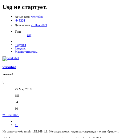
Usg не стартует.
Автор темы
workubnt
👁 5224
Дата начала
21 Ноя 2021
Теги
usg
Форумы
Разделы
Маршрутизаторы
workubnt
знающий
25 Мар 2018
355
94
30
21 Ноя 2021
#1
Не стартует web и ssh. 192.168.1.1. Не открывается, один раз стартанул и опять брякнул.