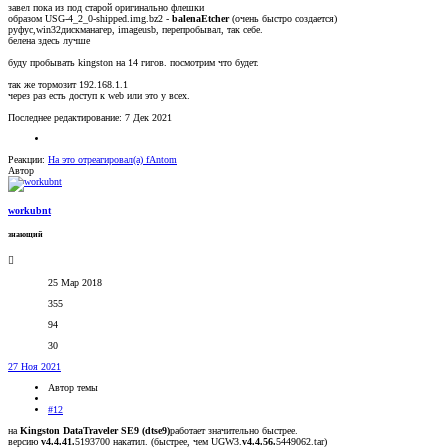
завел пока из под старой оригинально флешки
образом USG-4_2_0-shipped.img.bz2 -
balenaEtcher
(очень быстро создается)
руфус,win32дискманагер, imageusb, перепробывал, так себе.
белена здесь лучше
буду пробывать kingston на 14 гигов. посмотрим что будет.
так же тормозит 192.168.1.1
через раз есть доступ к web или это у всех.
Последнее редактирование:
7 Дек 2021
Реакции:
На это отреагировал(а)
fAntom
Автор
workubnt
знающий
25 Мар 2018
355
94
30
27 Ноя 2021
Автор темы
#12
на
Kingston DataTraveler SE9 (dtse9)
работает значительно быстрее.
версию
v4.4.41.
5193700 накатил. (быстрее, чем UGW3.
v4.4.56.
5449062.tar)