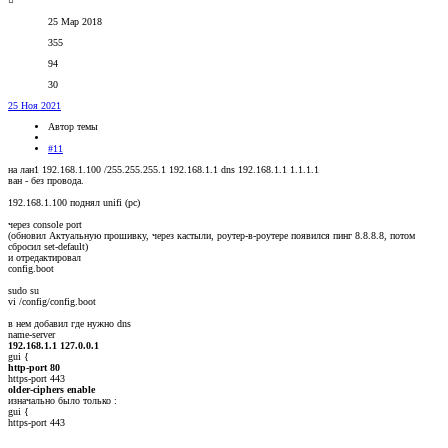
25 Мар 2018
355
94
30
25 Ноя 2021
Автор темы
#11
на лан1 192.168.1.100 /255.255.255.1 192.168.1.1 dns 192.168.1.1 1.1.1.1
ван - без провода.
192.168.1.100 поднял unifi (pc)
через console port
(обновил Актуальную прошивку, через кастыли, роутер-в-роутере появился пинг 8.8.8.8, потом
сбросил set-default)
и отредактировал
config.boot
sudo su
vi /config/config.boot
в нем добавил где нужно dns
name-server
192.168.1.1 127.0.0.1
gui {
http-port 80
https-port 443
older-ciphers enable
изначально было только :
gui {
https-port 443