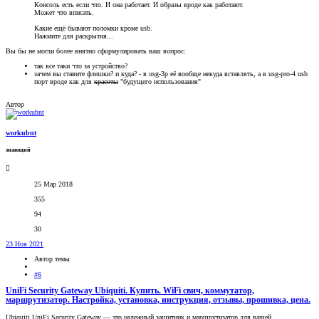
Консоль есть если что. И она работает. И образы вроде как работают.
Может что вписать.
Какие ещё бывают поломки кроме usb.
Нажмите для раскрытия...
Вы бы не могли более внятно сформулировать ваш вопрос:
так все таки что за устройство?
зачем вы ставите флешки? и куда? - в usg-3p её вообще некуда вставлять, а в usg-pro-4 usb
порт вроде как для
красоты
"будущего использования"
Автор
workubnt
знающий
25 Мар 2018
355
94
30
23 Ноя 2021
Автор темы
#6
UniFi Security Gateway Ubiquiti. Купить. WiFi свич, коммутатор,
маршрутизатор. Настройка, установка, инструкция, отзывы, прошивка, цена.
Ubiquiti UniFi Security Gateway — это надежный защитник и маршрутизатор для вашей