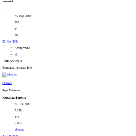
знающий
25 Мар 2018
355
94
30
22 Ноя 2021
Автор темы
#3
Unifi geteway 3
Если дать команду info
fAntom
Super Moderator
Команда форума
24 Ноя 2017
7.239
443
5.065
ubnt.su
23 Ноя 2021