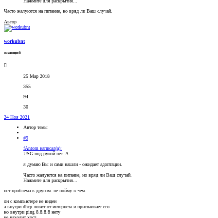
Нажмите для раскрытия...
Часто жалуются на питание, но вряд ли Ваш случай.
Автор
workubnt
знающий
25 Мар 2018
355
94
30
24 Ноя 2021
Автор темы
#9
fAntom написал(а):
USG под рукой нет. А
я думаю Вы и сами нашли - ожидает адоптации.
Часто жалуются на питание, но вряд ли Ваш случай.
Нажмите для раскрытия...
нет проблема в другом. не пойму в чем.
он с компьютере не виден
а внутри dhcp ловит от интернета и присваивает его
но внутри ping 8.8.8.8 нету
не находит хост