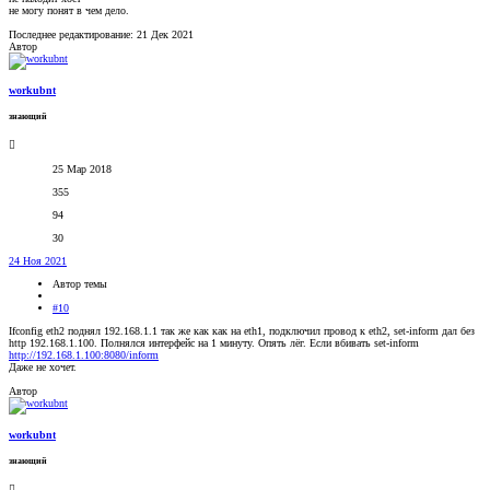
не могу понят в чем дело.
Последнее редактирование:
21 Дек 2021
Автор
workubnt
знающий
25 Мар 2018
355
94
30
24 Ноя 2021
Автор темы
#10
Ifconfig eth2 поднял 192.168.1.1 так же как как на eth1, подключил провод к eth2, set-inform дал без
http 192.168.1.100. Полнялся интерфейс на 1 минуту. Опять лёг. Если вбивать set-inform
http://192.168.1.100:8080/inform
Даже не хочет.
Автор
workubnt
знающий