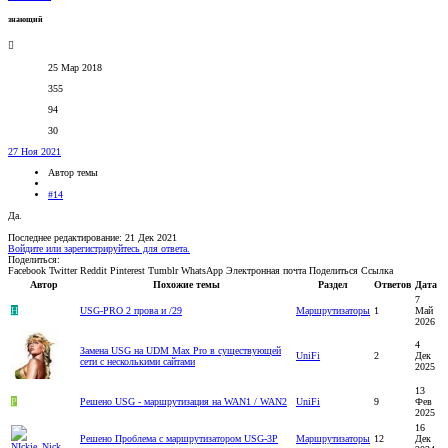
знающий
25 Мар 2018
355
94
30
27 Ноя 2021
Автор темы
#14
Да.
Последнее редактирование:
21 Дек 2021
Войдите или зарегистрируйтесь для ответа.
Поделиться:
Facebook
Twitter
Reddit
Pinterest
Tumblr
WhatsApp
Электронная почта
Поделиться
Ссылка
Автор
Похожие темы
Раздел
Ответов
Дата
7
H
USG-PRO 2 прова и /29
Маршрутизаторы
1
Май
2026
4
Замена USG на UDM Max Pro в существующей
UniFi
2
Дек
сети с несколькими сайтами
2025
13
P
Решено
USG - маршрутизация на WAN1 / WAN2
UniFi
9
Фев
2025
16
Решено
Проблема с маршрутизатором USG-3P
Маршрутизаторы
12
Дек