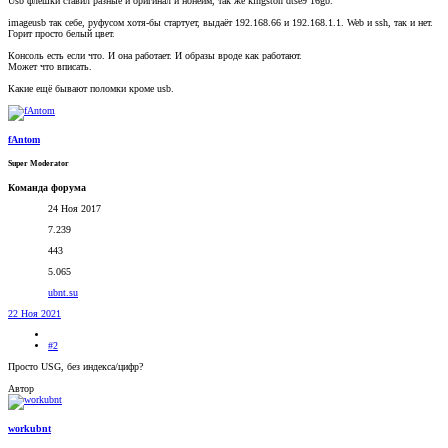
Usb флешки ставил разные и оригинал и нонейм, так же kingston dtse9 16gb.
imageusb так себе, руфусом хотя-бы стартует, выдаёт 192.168.66 и 192.168.1.1. Web и ssh, так и нет.
Горит просто белый цвет.
Консоль есть если что. И она работает. И образы вроде как работают.
Может что вписать.
Какие ещё бывают поломки кроме usb.
fAntom
Super Moderator
Команда форума
24 Ноя 2017
7.239
443
5.065
ubnt.su
22 Ноя 2021
#2
Просто USG, без индекса/цифр?
Автор
workubnt