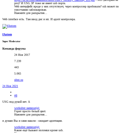
pro)? И USG 3P тоже не имеет usb порта.
Web интерфейс вроде у них отсутствует, через контроллер пробовали? ssh может по
умолчанию заблокирован.
Нажмите для раскрытия...
Web interface есть. Там ввод днс и ип. И адопт контролера.
fAntom
Super Moderator
Команда форума
24 Ноя 2017
7.239
443
5.065
ubnt.su
24 Ноя 2021
#8
USG под рукой нет. А
workubnt написал(а):
Горит просто белый цвет.
Нажмите для раскрытия...
я думаю Вы и сами нашли - ожидает адоптации.
workubnt написал(а):
Какие ещё бывают поломки кроме usb.