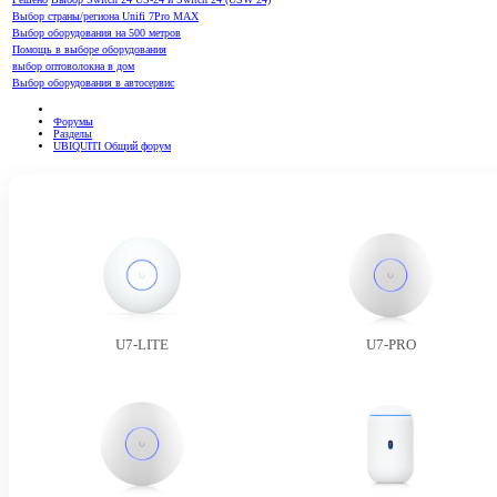
Выбор страны/региона Unifi 7Pro MAX
Выбор оборудования на 500 метров
Помощь в выборе оборудования
выбор оптоволокна в дом
Выбор оборудования в автосервис
Форумы
Разделы
UBIQUITI Общий форум
U7-LITE
U7-PRO