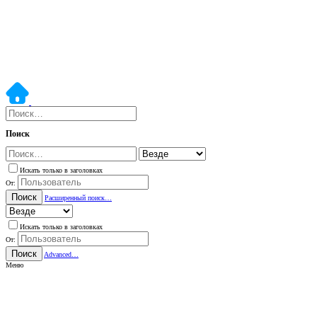
Поиск
Искать только в заголовках
От:
Поиск
Расширенный поиск…
Искать только в заголовках
От:
Поиск
Advanced…
Меню