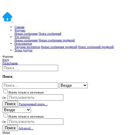
Главная
Форумы
Новые сообщения
Поиск сообщений
Что нового?
Новые сообщения
Новые сообщения профилей
Пользователи
Текущие посетители
Новые сообщения профилей
Поиск сообщений профилей
Точка доступа
Форумы
Вход
Регистрация
Поиск
Искать только в заголовках
От:
Поиск
Расширенный поиск…
Искать только в заголовках
От:
Поиск
Advanced…
Меню