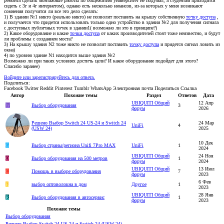
ремонта сделать монтажные работы по общежитию университет не подумал, а студентам приходится
сидеть с 3г и 4г интернетом), однако есть несколько нюансов, из-за которых у меня возникают
сомнения получится ли все это дело сделать:
1) В здании №1 никто (реально никто) не позволит поставить на крышу собственную
точку доступа
,
и получается что придется использовать только одно устройство в здании №2 для получения сигнала
с доступных публичных точек в здании1( возможно ли это в принципе?)
2) Какое оборудование и какие
точки доступа
от каких производителей стоят тоже неизвестно, и будут
ли проблемы с созданием моста?
3) На крышу здания N2 тоже никто не позволит поставить
точку доступа
и придется сигнал ловить из
окна)
4) по уровню здание N1 находится выше здания №2
Возможно ли при таких условиях достичь цели? И какое оборудование подойдет для этого?
Спасибо заранее)
Войдите или зарегистрируйтесь для ответа.
Поделиться:
Facebook
Twitter
Reddit
Pinterest
Tumblr
WhatsApp
Электронная почта
Поделиться
Ссылка
Автор
Похожие темы
Раздел
Ответов
Дата
UBIQUITI Общий
12 Апр
W
Выбор оборудования
3
форум
2026
Решено
Выбор Switch 24 US-24 и Switch 24
24 Мар
UniFi
4
(USW 24)
2025
10 Дек
G
Выбор страны/региона Unifi 7Pro MAX
UniFi
1
2024
UBIQUITI Общий
24 Ноя
O
Выбор оборудования на 500 метров
1
форум
2024
UBIQUITI Общий
13 Июл
С
Помощь в выборе оборудования
7
форум
2023
6 Фев
Е
выбор оптоволокна в дом
Другое
1
2023
UBIQUITI Общий
28 Янв
R
Выбор оборудования в автосервис
1
форум
2023
Похожие темы
Выбор оборудования
Решено
Выбор Switch 24 US-24 и Switch 24 (USW 24)