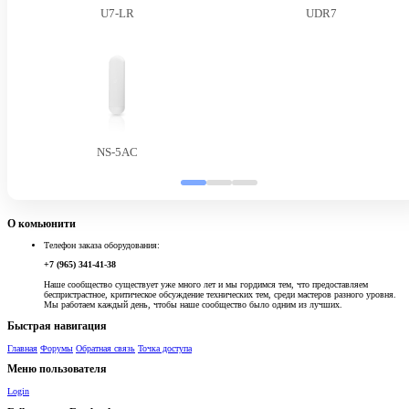
U7-LR
UDR7
NS-5AC
О комьюнити
Телефон заказа оборудования:
+7 (965) 341-41-38
Наше сообщество существует уже много лет и мы гордимся тем, что предоставляем
беспристрастное, критическое обсуждение технических тем, среди мастеров разного уровня.
Мы работаем каждый день, чтобы наше сообщество было одним из лучших.
Быстрая навигация
Главная
Форумы
Обратная связь
Точка доступа
Меню пользователя
Login