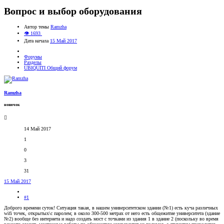
Вопрос и выбор оборудования
Автор темы
Ramzha
👁 1693
Дата начала
15 Май 2017
Форумы
Разделы
UBIQUITI Общий форум
Ramzha
новичок
14 Май 2017
1
0
3
31
15 Май 2017
#1
Доброго времени суток! Ситуация такая, в нашем университетском здании (№1) есть куча различных
wifi точек, открытых\с паролем; в около 300-500 метрах от него есть общежитие университета (здание
№2) вообще без интернета и надо создать мост с точками из здания 1 в здание 2 (поскольку во время