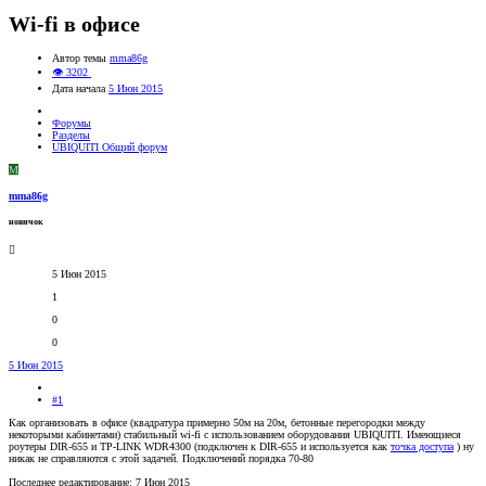
Wi-fi в офисе
Автор темы
mma86g
👁 3202
Дата начала
5 Июн 2015
Форумы
Разделы
UBIQUITI Общий форум
M
mma86g
новичок
5 Июн 2015
1
0
0
5 Июн 2015
#1
Как организовать в офисе (квадратура примерно 50м на 20м, бетонные перегородки между
некоторыми кабинетами) стабильный wi-fi с использованием оборудования UBIQUITI. Имеющиеся
роутеры DIR-655 и TP-LINK WDR4300 (подключен к DIR-655 и используется как
точка доступа
) ну
никак не справляются с этой задачей. Подключений порядка 70-80
Последнее редактирование:
7 Июн 2015