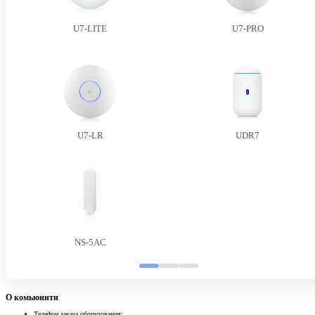
U7-LITE
U7-PRO
U7-LR
UDR7
NS-5AC
О комьюнити
Телефон заказа оборудования: