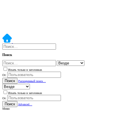
Поиск
Искать только в заголовках
От:
Поиск
Расширенный поиск…
Искать только в заголовках
От:
Поиск
Advanced…
Меню