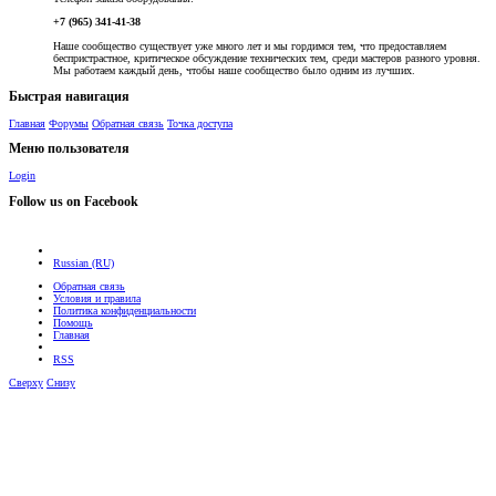
+7 (965) 341-41-38
Наше сообщество существует уже много лет и мы гордимся тем, что предоставляем
беспристрастное, критическое обсуждение технических тем, среди мастеров разного уровня.
Мы работаем каждый день, чтобы наше сообщество было одним из лучших.
Быстрая навигация
Главная
Форумы
Обратная связь
Точка доступа
Меню пользователя
Login
Follow us on Facebook
Russian (RU)
Обратная связь
Условия и правила
Политика конфиденциальности
Помощь
Главная
RSS
Сверху
Снизу