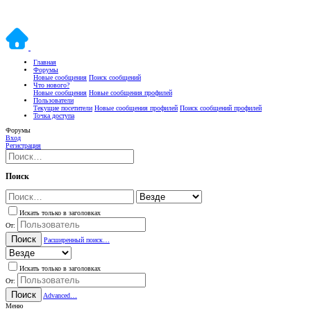
Главная
Форумы
Новые сообщения
Поиск сообщений
Что нового?
Новые сообщения
Новые сообщения профилей
Пользователи
Текущие посетители
Новые сообщения профилей
Поиск сообщений профилей
Точка доступа
Форумы
Вход
Регистрация
Поиск
Искать только в заголовках
От:
Поиск
Расширенный поиск…
Искать только в заголовках
От:
Поиск
Advanced…
Меню