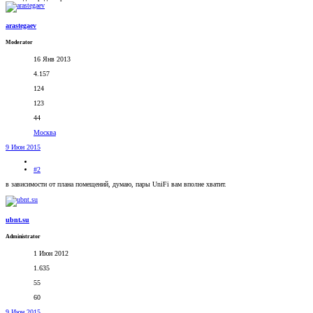
arastegaev
Moderator
16 Янв 2013
4.157
124
123
44
Москва
9 Июн 2015
#2
в зависимости от плана помещений, думаю, пары UniFi вам вполне хватит.
ubnt.su
Administrator
1 Июн 2012
1.635
55
60
9 Июн 2015