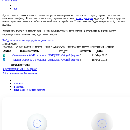
#3
Лучше всего в таких задачах помогает радиопланирование - включаете одно устройство и ходите с
айфоном по офису. Если где-то не ловит, перемещаете свою
точку доступа
куда надо. Если в другом
конце перестает ловить - добавляете ещё одно устройство. И так пока не будет покрыто всё, что вам
нужно.
Айфон предлагаю не просто так - у них самый слабый передатчик. Остальные гаджеты будут
гарантированно ловить там, где ловит айфон.
Войдите или зарегистрируйтесь для ответа.
Поделиться:
Facebook
Twitter
Reddit
Pinterest
Tumblr
WhatsApp
Электронная почта
Поделиться
Ссылка
Автор
Похожие темы
Раздел
Ответов
Дата
S
Организация Wi-Fi в офисе.
UBIQUITI Общий форум
6
21 Мар 2015
A
Wlan в офисе на 70 человек
UBIQUITI Общий форум
5
18 Фев 2015
Похожие темы
Организация Wi-Fi в офисе.
Wlan в офисе на 70 человек
Форумы
Разделы
UBIQUITI Общий форум