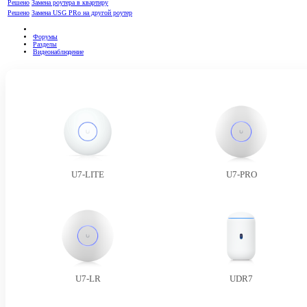
Решено
Замена роутера в квартиру
Решено
Замена USG PRo на другой роутер
Форумы
Разделы
Видеонаблюдение
U7-LITE
U7-PRO
U7-LR
UDR7