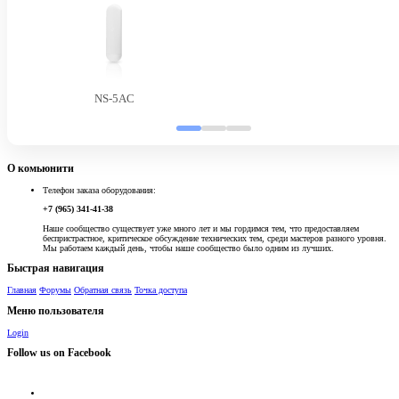
NS-5AC
О комьюнити
Телефон заказа оборудования:
+7 (965) 341-41-38
Наше сообщество существует уже много лет и мы гордимся тем, что предоставляем
беспристрастное, критическое обсуждение технических тем, среди мастеров разного уровня.
Мы работаем каждый день, чтобы наше сообщество было одним из лучших.
Быстрая навигация
Главная
Форумы
Обратная связь
Точка доступа
Меню пользователя
Login
Follow us on Facebook