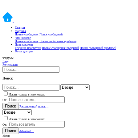
Главная
Форумы
Новые сообщения
Поиск сообщений
Что нового?
Новые сообщения
Новые сообщения профилей
Пользователи
Текущие посетители
Новые сообщения профилей
Поиск сообщений профилей
Точка доступа
Форумы
Вход
Регистрация
Поиск
Искать только в заголовках
От:
Поиск
Расширенный поиск…
Искать только в заголовках
От:
Поиск
Advanced…
Меню