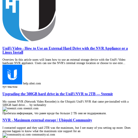
UniFi Video - How to Use an External Hard Drive with the NVR Appliance or a
Linux Install
Overview In this article users will learn how to use an external storage device with the UniFi Video
hardware NVR appliance. Users can use the NVR's internal storage location or choose to use exte...
help.ubnt.com
тут текстом
Upgrading the 500GB hard drive in the UniFi NVR to 2TB — Steemit
My current NVR (Network Video Recorder) is the Ubiquiti UniFi NVR that came pre-installed with a
500GB hard drive.… by techreality
steemit.com
Пробегала информация, что ранее вроде бы больше 2 ТБ они не поддерживали.
NVR - Maximum external storage | Ubiquiti Community
I contacted support and they said 2TB was the maximum, but I see many of you setting up more. Does
anyone happen to know what the maximum size support for an
community.ui.com