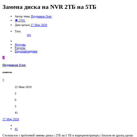
Замена диска на NVR 2ТБ на 5ТБ
Автор темы
Прудников Олег
👁 2703
Дата начала
17 Мар 2020
Теги
nvr
Форумы
Разделы
Видеонаблюдение
П
Прудников Олег
новичок
22 Июн 2019
2
0
3
41
17 Мар 2020
#1
Столкнулся с проблемой замены диска с 2ТБ на 5 ТБ в видеорегистраторе,с linuxом не дружу,сделал