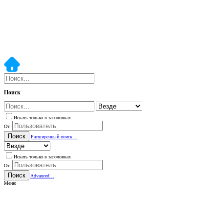
Поиск
Искать только в заголовках
От:
Поиск
Расширенный поиск…
Искать только в заголовках
От:
Поиск
Advanced…
Меню