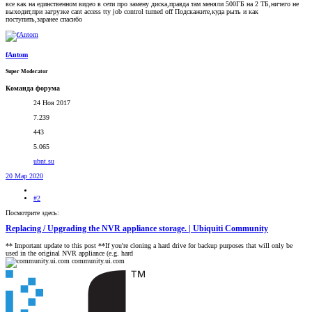
все как на единственном видео в сети про замену диска,правда там меняли 500ГБ на 2 ТБ,ничего не
выходит,при загрузке cant access tty job control turned off Подскажите,куда рыть и как
поступить,заранее спасибо
fAntom
Super Moderator
Команда форума
24 Ноя 2017
7.239
443
5.065
ubnt.su
20 Мар 2020
#2
Посмотрите здесь:
Replacing / Upgrading the NVR appliance storage. | Ubiquiti Community
** Important update to this post **If you're cloning a hard drive for backup purposes that will only be
used in the original NVR appliance (e.g. hard
community.ui.com