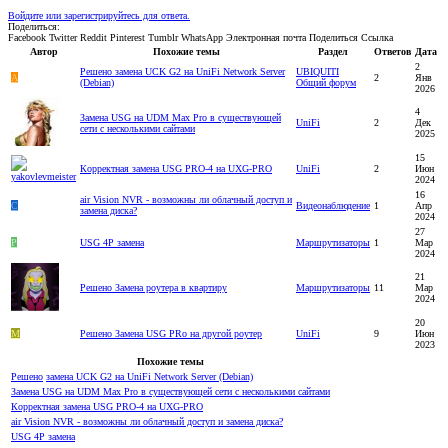
Войдите или зарегистрируйтесь для ответа.
Поделиться:
Facebook
Twitter
Reddit
Pinterest
Tumblr
WhatsApp
Электронная почта
Поделиться
Ссылка
Автор
Похожие темы
Раздел
Ответов
Дата
2
Решено
замена UCK G2 на UniFi Network Server
UBIQUITI
A
2
Янв
(Debian)
Общий форум
2026
4
Замена USG на UDM Max Pro в существующей
UniFi
2
Дек
сети с несколькими сайтами
2025
15
Корректная замена USG PRO-4 на UXG-PRO
UniFi
2
Июн
2024
16
air Vision NVR - возможны ли облачный доступ и
C
Видеонаблюдение
1
Апр
замена диска?
2024
27
P
USG 4P замена
Маршрутизаторы
1
Мар
2024
21
Решено
Замена роутера в квартиру
Маршрутизаторы
11
Мар
2024
20
M
Решено
Замена USG PRo на другой роутер
UniFi
9
Июн
2023
Похожие темы
Решено
замена UCK G2 на UniFi Network Server (Debian)
Замена USG на UDM Max Pro в существующей сети с несколькими сайтами
Корректная замена USG PRO-4 на UXG-PRO
air Vision NVR - возможны ли облачный доступ и замена диска?
USG 4P замена