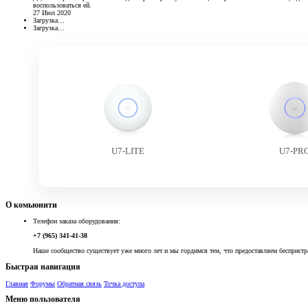
воспользоваться ей.
27 Июл 2020
Загрузка…
Загрузка…
U7-LITE
U7-PR
О комьюнити
Телефон заказа оборудования:
+7 (965) 341-41-38
Наше сообщество существует уже много лет и мы гордимся тем, что предоставляем беспристр
Быстрая навигация
Главная
Форумы
Обратная связь
Точка доступа
Меню пользователя