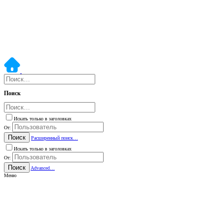
Поиск
Искать только в заголовках
От:
Поиск
Расширенный поиск…
Искать только в заголовках
От:
Поиск
Advanced…
Меню