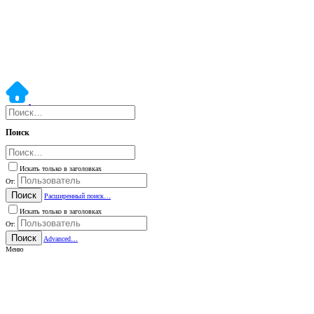
Поиск
Искать только в заголовках
От:
Поиск
Расширенный поиск…
Искать только в заголовках
От:
Поиск
Advanced…
Меню