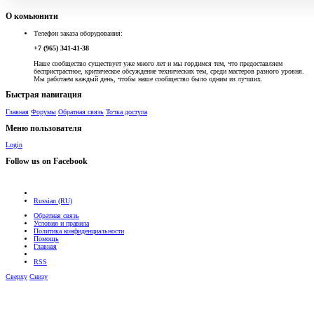
О комьюнити
Телефон заказа оборудования:
+7 (965) 341-41-38
Наше сообщество существует уже много лет и мы гордимся тем, что предоставляем
беспристрастное, критическое обсуждение технических тем, среди мастеров разного уровня.
Мы работаем каждый день, чтобы наше сообщество было одним из лучших.
Быстрая навигация
Главная
Форумы
Обратная связь
Точка доступа
Меню пользователя
Login
Follow us on Facebook
Russian (RU)
Обратная связь
Условия и правила
Политика конфиденциальности
Помощь
Главная
RSS
Сверху
Снизу