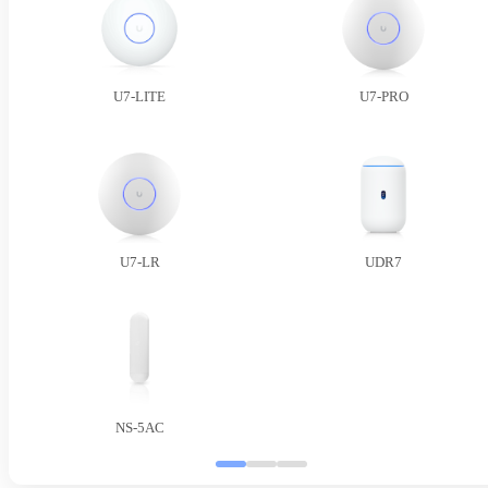
U7-LITE
U7-PRO
U7-LR
UDR7
NS-5AC