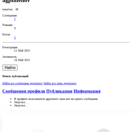
agpimenov
новичок
·
48
Сообщения
1
Реакции
0
Баллы
3
Регистрация
12 Май 2021
Активность
24 Май 2021
Найти
Поиск публикаций
Найти все сообщения agpimenov
Найти все темы agpimenov
Сообщения профиля
Публикации
Информация
В профиле пользователя agpimenov пока нет ни одного сообщения.
Загрузка…
Загрузка…