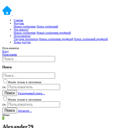
Главная
Форумы
Новые сообщения
Поиск сообщений
Что нового?
Новые сообщения
Новые сообщения профилей
Пользователи
Текущие посетители
Новые сообщения профилей
Поиск сообщений профилей
Точка доступа
Пользователи
Вход
Регистрация
Поиск
Искать только в заголовках
От:
Поиск
Расширенный поиск…
Искать только в заголовках
От:
Поиск
Advanced…
Меню
A
Alexander79