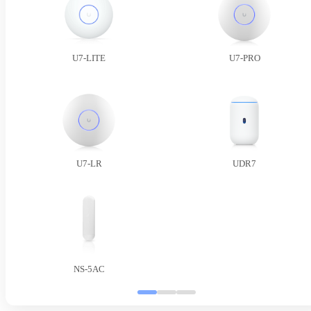
U7-LITE
U7-PRO
U7-LR
UDR7
NS-5AC