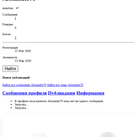
новичок
·
47
Сообщения
1
Реакции
0
Баллы
3
Регистрация
25 Фев 2020
Активность
13 Мар 2020
Найти
Поиск публикаций
Найти все сообщения Alexander79
Найти все темы Alexander79
Сообщения профиля
Публикации
Информация
В профиле пользователя Alexander79 пока нет ни одного сообщения.
Загрузка…
Загрузка…