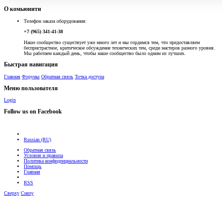
О комьюнити
Телефон заказа оборудования:
+7 (965) 341-41-38
Наше сообщество существует уже много лет и мы гордимся тем, что предоставляем
беспристрастное, критическое обсуждение технических тем, среди мастеров разного уровня.
Мы работаем каждый день, чтобы наше сообщество было одним из лучших.
Быстрая навигация
Главная
Форумы
Обратная связь
Точка доступа
Меню пользователя
Login
Follow us on Facebook
Russian (RU)
Обратная связь
Условия и правила
Политика конфиденциальности
Помощь
Главная
RSS
Сверху
Снизу