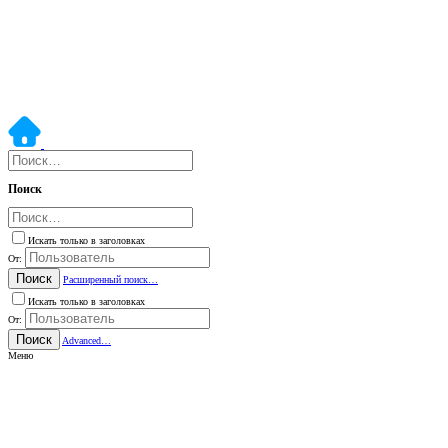
Поиск
Искать только в заголовках
От:
Поиск
Расширенный поиск…
Искать только в заголовках
От:
Поиск
Advanced…
Меню