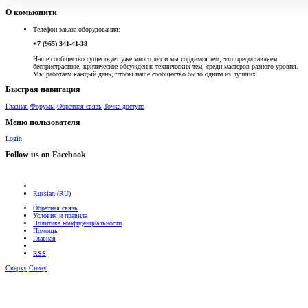
О комьюнити
Телефон заказа оборудования:
+7 (965) 341-41-38
Наше сообщество существует уже много лет и мы гордимся тем, что предоставляем
беспристрастное, критическое обсуждение технических тем, среди мастеров разного уровня.
Мы работаем каждый день, чтобы наше сообщество было одним из лучших.
Быстрая навигация
Главная
Форумы
Обратная связь
Точка доступа
Меню пользователя
Login
Follow us on Facebook
Russian (RU)
Обратная связь
Условия и правила
Политика конфиденциальности
Помощь
Главная
RSS
Сверху
Снизу