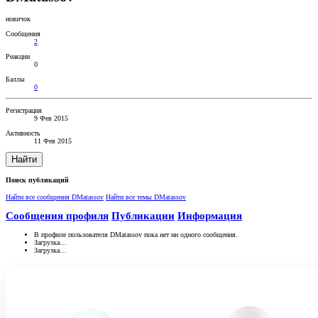
новичок
Сообщения
2
Реакции
0
Баллы
0
Регистрация
9 Фев 2015
Активность
11 Фев 2015
Найти
Поиск публикаций
Найти все сообщения DMatassov
Найти все темы DMatassov
Сообщения профиля
Публикации
Информация
В профиле пользователя DMatassov пока нет ни одного сообщения.
Загрузка…
Загрузка…