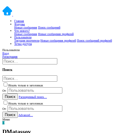
Главная
Форумы
Новые сообщения
Поиск сообщений
Что нового?
Новые сообщения
Новые сообщения профилей
Пользователи
Текущие посетители
Новые сообщения профилей
Поиск сообщений профилей
Точка доступа
Пользователи
Вход
Регистрация
Поиск
Искать только в заголовках
От:
Поиск
Расширенный поиск…
Искать только в заголовках
От:
Поиск
Advanced…
Меню
D
DMatassov