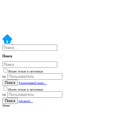
Поиск
Искать только в заголовках
От:
Поиск
Расширенный поиск…
Искать только в заголовках
От:
Поиск
Advanced…
Меню