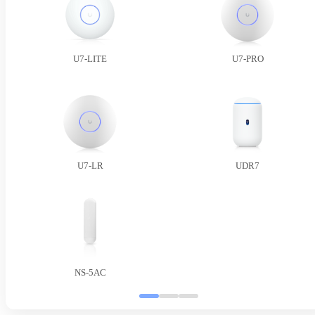
U7-LITE
U7-PRO
U7-LR
UDR7
NS-5AC