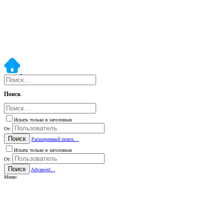
Поиск
Искать только в заголовках
От:
Поиск
Расширенный поиск…
Искать только в заголовках
От:
Поиск
Advanced…
Меню