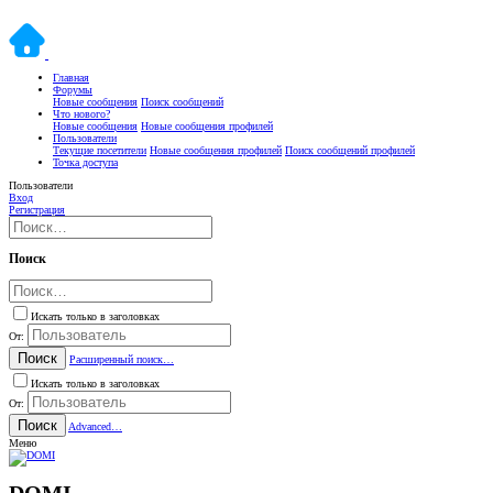
Главная
Форумы
Новые сообщения
Поиск сообщений
Что нового?
Новые сообщения
Новые сообщения профилей
Пользователи
Текущие посетители
Новые сообщения профилей
Поиск сообщений профилей
Точка доступа
Пользователи
Вход
Регистрация
Поиск
Искать только в заголовках
От:
Поиск
Расширенный поиск…
Искать только в заголовках
От:
Поиск
Advanced…
Меню