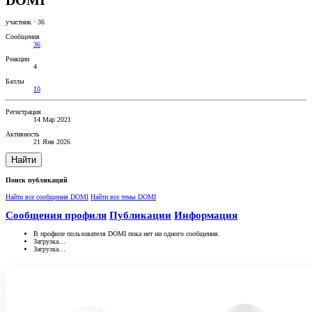
DOMI
участник
·
36
Сообщения
36
Реакции
4
Баллы
10
Регистрация
14 Мар 2021
Активность
21 Янв 2026
Найти
Поиск публикаций
Найти все сообщения DOMI
Найти все темы DOMI
Сообщения профиля
Публикации
Информация
В профиле пользователя DOMI пока нет ни одного сообщения.
Загрузка…
Загрузка…