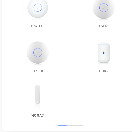
U7-LITE
U7-PRO
U7-LR
UDR7
NS-5AC