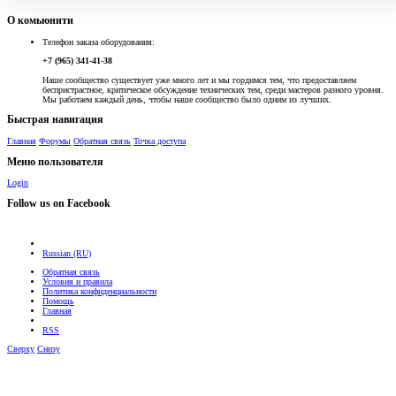
О комьюнити
Телефон заказа оборудования:
+7 (965) 341-41-38
Наше сообщество существует уже много лет и мы гордимся тем, что предоставляем
беспристрастное, критическое обсуждение технических тем, среди мастеров разного уровня.
Мы работаем каждый день, чтобы наше сообщество было одним из лучших.
Быстрая навигация
Главная
Форумы
Обратная связь
Точка доступа
Меню пользователя
Login
Follow us on Facebook
Russian (RU)
Обратная связь
Условия и правила
Политика конфиденциальности
Помощь
Главная
RSS
Сверху
Снизу