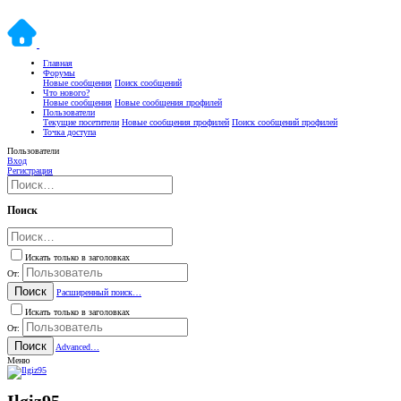
Главная
Форумы
Новые сообщения
Поиск сообщений
Что нового?
Новые сообщения
Новые сообщения профилей
Пользователи
Текущие посетители
Новые сообщения профилей
Поиск сообщений профилей
Точка доступа
Пользователи
Вход
Регистрация
Поиск
Искать только в заголовках
От:
Поиск
Расширенный поиск…
Искать только в заголовках
От:
Поиск
Advanced…
Меню