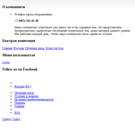
О комьюнити
Телефон заказа оборудования:
+7 (965) 341-41-38
Наше сообщество существует уже много лет и мы гордимся тем, что предоставляем
беспристрастное, критическое обсуждение технических тем, среди мастеров разного уровня.
Мы работаем каждый день, чтобы наше сообщество было одним из лучших.
Быстрая навигация
Главная
Форумы
Обратная связь
Точка доступа
Меню пользователя
Login
Follow us on Facebook
Russian (RU)
Обратная связь
Условия и правила
Политика конфиденциальности
Помощь
Главная
RSS
Сверху
Снизу