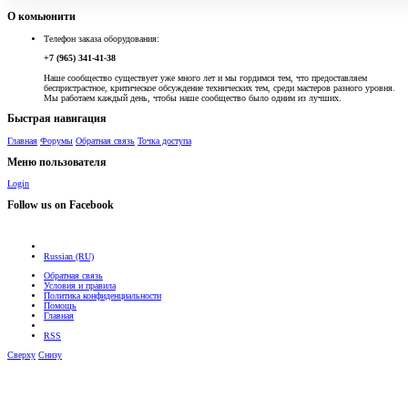
О комьюнити
Телефон заказа оборудования:
+7 (965) 341-41-38
Наше сообщество существует уже много лет и мы гордимся тем, что предоставляем
беспристрастное, критическое обсуждение технических тем, среди мастеров разного уровня.
Мы работаем каждый день, чтобы наше сообщество было одним из лучших.
Быстрая навигация
Главная
Форумы
Обратная связь
Точка доступа
Меню пользователя
Login
Follow us on Facebook
Russian (RU)
Обратная связь
Условия и правила
Политика конфиденциальности
Помощь
Главная
RSS
Сверху
Снизу