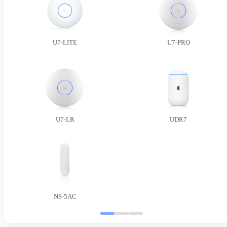
U7-LITE
U7-PRO
U7-LR
UDR7
NS-5AC