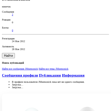
новичок
Сообщения
2
Реакции
0
Баллы
0
Регистрация
24 Ноя 2012
Активность
28 Ноя 2012
Найти
Поиск публикаций
Найти все сообщения JMnemonick
Найти все темы JMnemonick
Сообщения профиля
Публикации
Информация
В профиле пользователя JMnemonick пока нет ни одного сообщения.
Загрузка…
Загрузка…