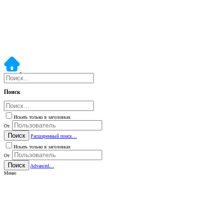
Поиск
Искать только в заголовках
От:
Поиск
Расширенный поиск…
Искать только в заголовках
От:
Поиск
Advanced…
Меню