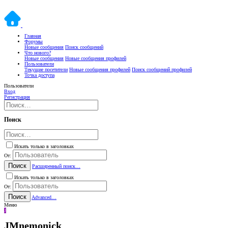
Главная
Форумы
Новые сообщения
Поиск сообщений
Что нового?
Новые сообщения
Новые сообщения профилей
Пользователи
Текущие посетители
Новые сообщения профилей
Поиск сообщений профилей
Точка доступа
Пользователи
Вход
Регистрация
Поиск
Искать только в заголовках
От:
Поиск
Расширенный поиск…
Искать только в заголовках
От:
Поиск
Advanced…
Меню
J
JMnemonick